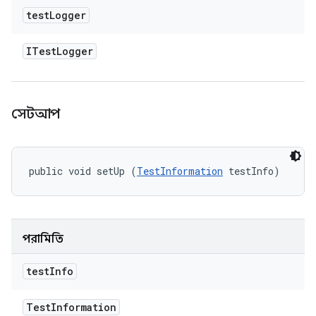
test
Logger
ITest
Logger
সেটআপ
public void setUp (
TestInformation
 testInfo)
পরামিতি
test
Info
Test
Information