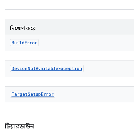
নিক্ষেপ করে
Build
Error
Device
Not
Available
Exception
Target
Setup
Error
টিয়ারডাউন