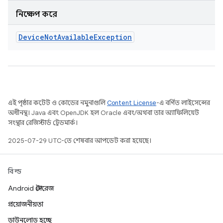
নিক্ষেপ করে
Device
Not
Available
Exception
এই পৃষ্ঠার কন্টেন্ট ও কোডের নমুনাগুলি
Content License
-এ বর্ণিত লাইসেন্সের
অধীনস্থ। Java এবং OpenJDK হল Oracle এবং/অথবা তার অ্যাফিলিয়েট
সংস্থার রেজিস্টার্ড ট্রেডমার্ক।
2025-07-29 UTC-তে শেষবার আপডেট করা হয়েছে।
বিল্ড
Android স্টোরেজ
প্রয়োজনীয়তা
ডাউনলোড হচ্ছে