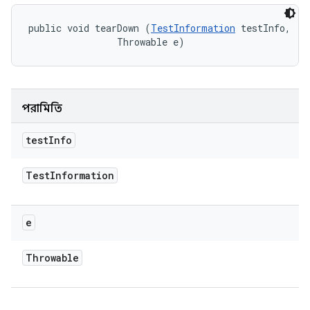
public void tearDown (
TestInformation
 testInfo, 

                Throwable e)
পরামিতি
test
Info
Test
Information
e
Throwable