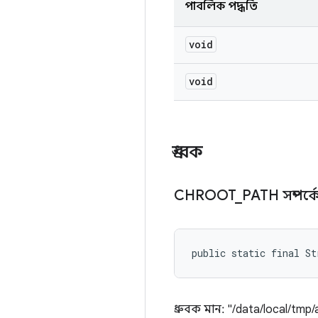
পাবলিক পদ্ধতি
void
void
ধ্রুবক
CHROOT
_
PATH সম্পর্ক
public static final S
ধ্রুবক মান: "/data/local/tmp