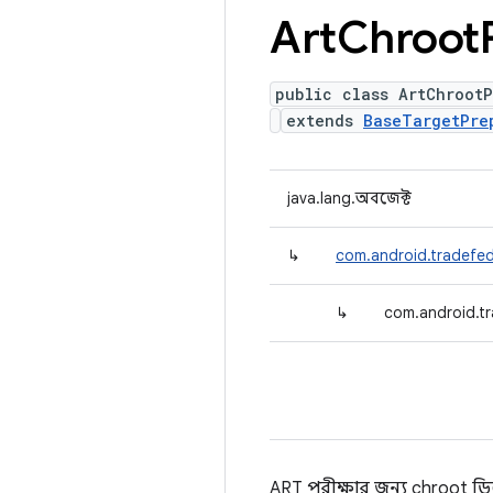
Art
Chroot
public class ArtChrootP
extends
BaseTargetPre
java.lang.অবজেক্ট
↳
com.android.tradefed.
↳
com.android.tr
ART পরীক্ষার জন্য chroot ডি