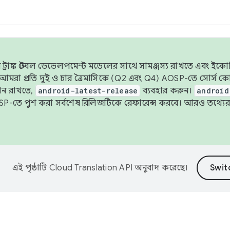
াঙ্ক স্টেবল ডেভেলপমেন্ট মডেলের সাথে সামঞ্জস্য রাখতে এবং ইকোসিস্ট
ে, আমরা প্রতি দুই ও চার ত্রৈমাসিকে (Q2 এবং Q4) AOSP-তে সোর্স
ান রাখতে,
android-latest-release
ব্যবহার করুন।
android
বদা AOSP-তে পুশ করা সর্বশেষ রিলিজটিকে রেফারেন্স করবে। আরও তথ্যের
এই পৃষ্ঠাটি
Cloud Translation API
অনুবাদ করেছে।