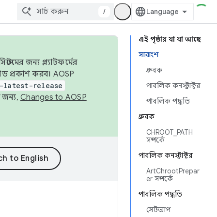
/
এই পৃষ্ঠায় যা যা আছে
সারাংশ
েমের জন্য প্ল্যাটফর্মের
ধ্রুবক
 কোড প্রকাশ করব। AOSP
-latest-release
পাবলিক কনস্ট্রাক্টর
 জন্য,
Changes to AOSP
পাবলিক পদ্ধতি
ধ্রুবক
CHROOT_PATH
সম্পর্কে
পাবলিক কনস্ট্রাক্টর
ArtChrootPrepar
er সম্পর্কে
পাবলিক পদ্ধতি
সেটআপ