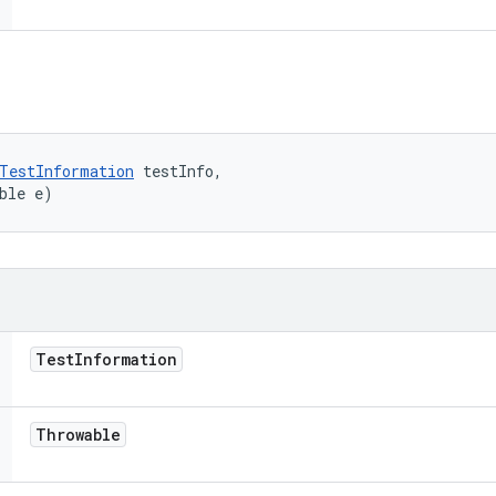
TestInformation
 testInfo, 

ble e)
Test
Information
Throwable