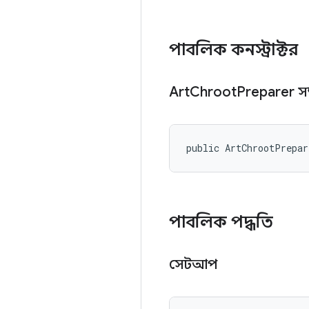
পাবলিক কনস্ট্রাক্টর
Art
Chroot
Preparer সম্
public ArtChrootPrepa
পাবলিক পদ্ধতি
সেটআপ