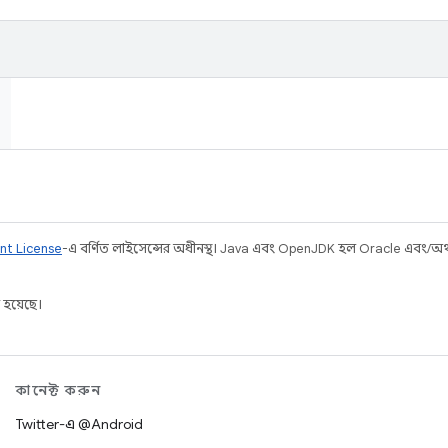
nt License
-এ বর্ণিত লাইসেন্সের অধীনস্থ। Java এবং OpenJDK হল Oracle এবং/অথবা 
 হয়েছে।
কানেক্ট করুন
Twitter-এ @Android