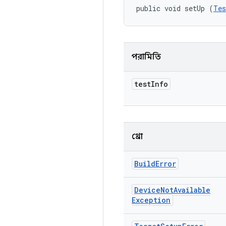
public void setUp (
Tes
পরামিতি
test
Info
থ্রো
Build
Error
Device
Not
Available
Exception