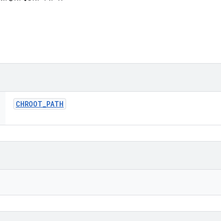
CHROOT
_
PATH