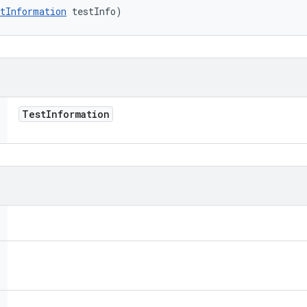
tInformation
 testInfo)
Test
Information