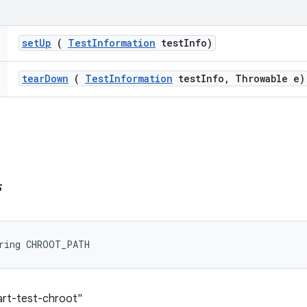
set
Up
(
Test
Information
test
Info)
tear
Down
(
Test
Information
test
Info
,
Throwable e)
ে
tring CHROOT_PATH
/art-test-chroot"