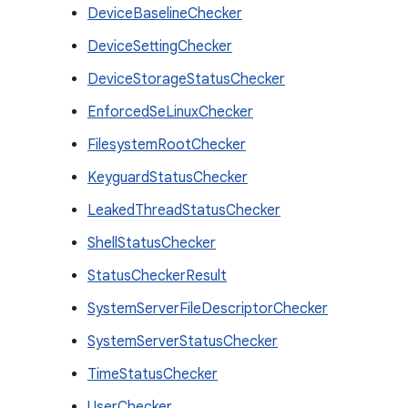
DeviceBaselineChecker
DeviceSettingChecker
DeviceStorageStatusChecker
EnforcedSeLinuxChecker
FilesystemRootChecker
KeyguardStatusChecker
LeakedThreadStatusChecker
ShellStatusChecker
StatusCheckerResult
SystemServerFileDescriptorChecker
SystemServerStatusChecker
TimeStatusChecker
UserChecker