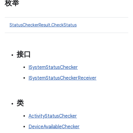
枚举
StatusCheckerResult.CheckStatus
接口
ISystemStatusChecker
ISystemStatusCheckerReceiver
类
ActivityStatusChecker
DeviceAvailableChecker