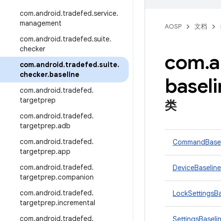
com
.
android
.
tradefed
.
service
.
management
AOSP
文档
com
.
android
.
tradefed
.
suite
.
checker
com
.
a
com
.
android
.
tradefed
.
suite
.
checker
.
baseline
baseli
com
.
android
.
tradefed
.
targetprep
类
com
.
android
.
tradefed
.
targetprep
.
adb
com
.
android
.
tradefed
.
CommandBasel
targetprep
.
app
com
.
android
.
tradefed
.
DeviceBaseline
targetprep
.
companion
com
.
android
.
tradefed
.
LockSettingsBa
targetprep
.
incremental
com
.
android
.
tradefed
.
SettingsBaseli