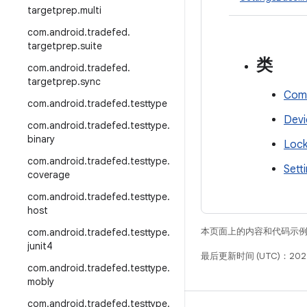
targetprep
.
multi
com
.
android
.
tradefed
.
targetprep
.
suite
类
com
.
android
.
tradefed
.
targetprep
.
sync
Comm
com
.
android
.
tradefed
.
testtype
Devi
com
.
android
.
tradefed
.
testtype
.
binary
Lock
com
.
android
.
tradefed
.
testtype
.
Sett
coverage
com
.
android
.
tradefed
.
testtype
.
host
本页面上的内容和代码示
com
.
android
.
tradefed
.
testtype
.
junit4
最后更新时间 (UTC)：202
com
.
android
.
tradefed
.
testtype
.
mobly
com
.
android
.
tradefed
.
testtype
.