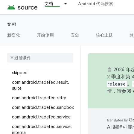
文档
Android 代码搜索
com.android.tradefed.result.pro
to
com.android.tradefed.result.res
文档
ultdb
新变化
开始使用
安全
核心主题
兼
com
.
android
.
tradefed
.
result
.
resultdb
.
utils
com
.
android
.
tradefed
.
result
.
retry
com
.
android
.
tradefed
.
result
.
自 202
skipped
2 季度和第
com
.
android
.
tradefed
.
result
.
release
。
suite
情，请参阅
com
.
android
.
tradefed
.
retry
com
.
android
.
tradefed
.
sandbox
com
.
android
.
tradefed
.
service
com
.
android
.
tradefed
.
service
.
AI 翻译可
internal