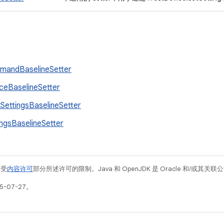
andBaselineSetter
ceBaselineSetter
SettingsBaselineSetter
ingsBaselineSetter
例受
内容许可
部分所述许可的限制。Java 和 OpenJDK 是 Oracle 和/或其
5-07-27。