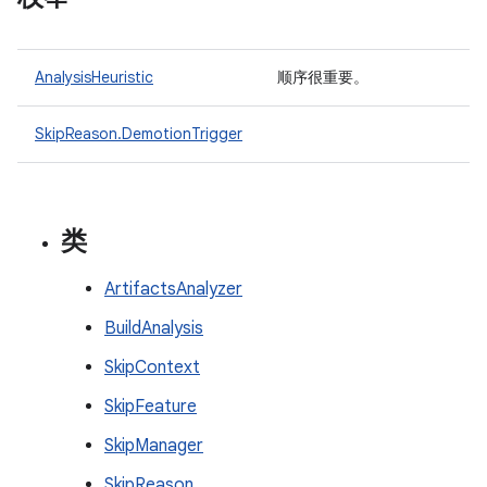
AnalysisHeuristic
顺序很重要。
SkipReason.DemotionTrigger
类
ArtifactsAnalyzer
BuildAnalysis
SkipContext
SkipFeature
SkipManager
SkipReason