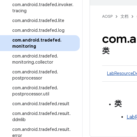
com
.
android
.
tradefed
.
invoker
.
tracing
AOSP
文档
com
.
android
.
tradefed
.
lite
com
.
android
.
tradefed
.
log
com
.
a
com
.
android
.
tradefed
.
monitoring
类
com
.
android
.
tradefed
.
monitoring
.
collector
com
.
android
.
tradefed
.
LabResourceDe
postprocessor
com
.
android
.
tradefed
.
postprocessor
.
util
类
com
.
android
.
tradefed
.
result
com
.
android
.
tradefed
.
result
.
LabR
ddmlib
com
.
android
.
tradefed
.
result
.
error