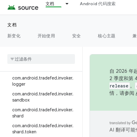
文档
Android 代码搜索
com.android.tradefed.device.re
covery
com.android.tradefed.device.se
文档
rver
新变化
开始使用
安全
核心主题
兼
com.android.tradefed.error
com
.
android
.
tradefed
.
host
com
.
android
.
tradefed
.
host
.
gcs
com
.
android
.
tradefed
.
invoker
自 202
com
.
android
.
tradefed
.
invoker
.
2 季度和第
logger
release
。
情，请参阅
com
.
android
.
tradefed
.
invoker
.
sandbox
com
.
android
.
tradefed
.
invoker
.
shard
com
.
android
.
tradefed
.
invoker
.
AI 翻译可
shard
.
token