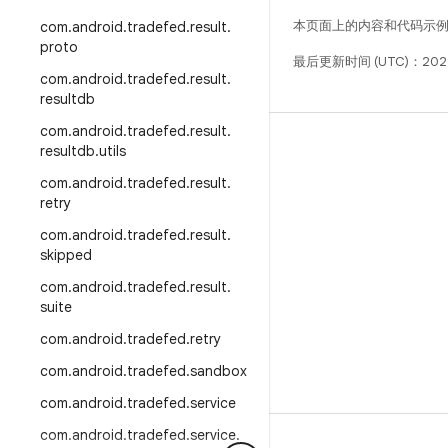
本页面上的内容和代码示
com
.
android
.
tradefed
.
result
.
proto
最后更新时间 (UTC)：202
com
.
android
.
tradefed
.
result
.
resultdb
com
.
android
.
tradefed
.
result
.
构建
resultdb
.
utils
Android 代码库
com
.
android
.
tradefed
.
result
.
retry
要求
com
.
android
.
tradefed
.
result
.
下载
skipped
预览二进制文件
com
.
android
.
tradefed
.
result
.
suite
出厂映像
com
.
android
.
tradefed
.
retry
驱动程序二进制文件
com
.
android
.
tradefed
.
sandbox
GitHub
com
.
android
.
tradefed
.
service
com
.
android
.
tradefed
.
service
.