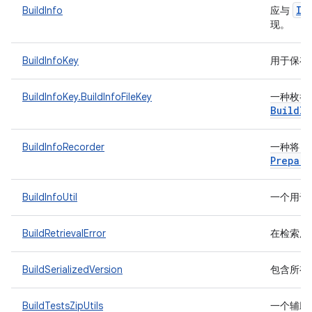
IT
BuildInfo
应与
现。
BuildInfoKey
用于保存与
BuildInfoKey.BuildInfoFileKey
一种枚举
Build
In
BuildInfoRecorder
一种将 b
Prepare
BuildInfoUtil
一个用于
BuildRetrievalError
在检索用于
BuildSerializedVersion
包含所有
BuildTestsZipUtils
一个辅助类