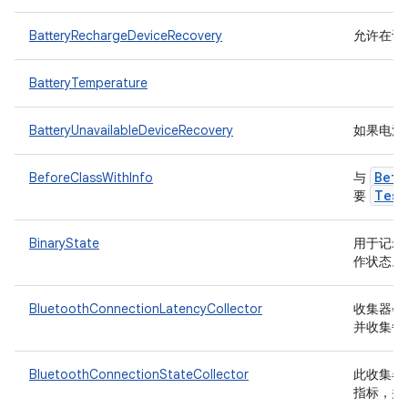
BatteryRechargeDeviceRecovery
允许在设
BatteryTemperature
BatteryUnavailableDeviceRecovery
如果电池
Befo
BeforeClassWithInfo
与
Test
要
BinaryState
用于记录开
作状态。
BluetoothConnectionLatencyCollector
收集器会将
并收集每
BluetoothConnectionStateCollector
此收集器将收
指标，并