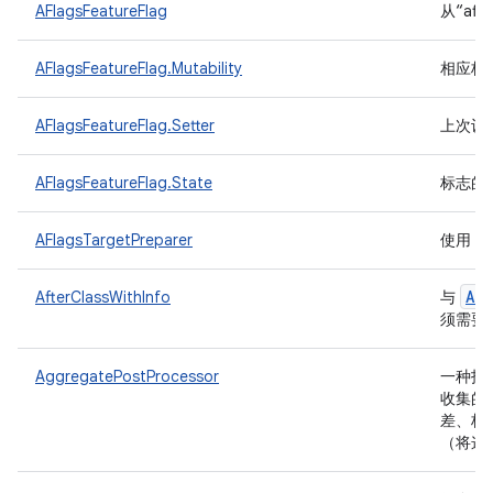
AFlagsFeatureFlag
从“af
AFlagsFeatureFlag.Mutability
相应标
AFlagsFeatureFlag.Setter
上次设
AFlagsFeatureFlag.State
标志的
a
AFlagsTargetPreparer
使用
Aft
AfterClassWithInfo
与
须需要
AggregatePostProcessor
一种指
收集的
差、标
（将这