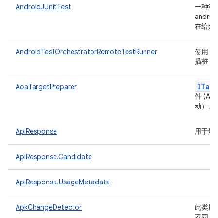
AndroidJUnitTest
一种测
androi
在给定
AndroidTestOrchestratorRemoteTestRunner
使用 ad
插桩 An
ITarg
AoaTargetPreparer
件 (A
动）。
ApiResponse
用于解析
ApiResponse.Candidate
ApiResponse.UsageMetadata
ApkChangeDetector
此类用于
不同，