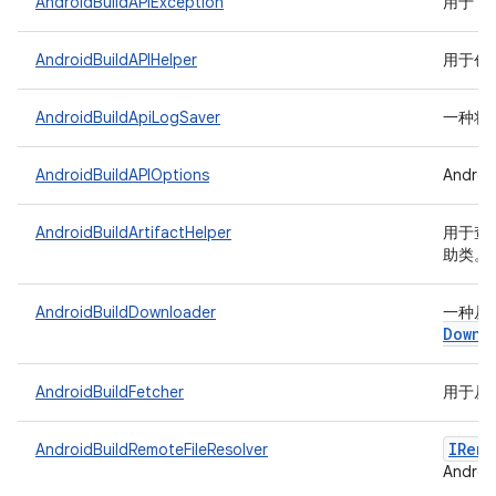
AndroidBuildAPIException
用于 An
AndroidBuildAPIHelper
用于创建
AndroidBuildApiLogSaver
一种将日志
AndroidBuildAPIOptions
Andro
AndroidBuildArtifactHelper
用于查询 
助类。
AndroidBuildDownloader
一种从 A
Downl
AndroidBuildFetcher
用于从 A
IRemo
AndroidBuildRemoteFileResolver
Andro