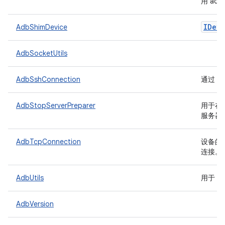
用 ad
IDevi
AdbShimDevice
AdbSocketUtils
AdbSshConnection
通过 S
AdbStopServerPreparer
用于在运
服务器
AdbTcpConnection
设备的
连接。
AdbUtils
用于 a
AdbVersion