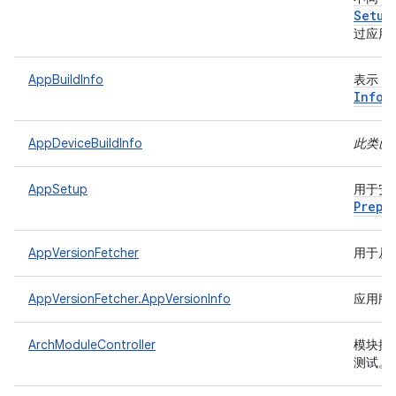
Setup
过应用
AppBuildInfo
表示 A
Info
AppDeviceBuildInfo
此类已
AppSetup
用于安装
Prepa
AppVersionFetcher
用于从
AppVersionFetcher.AppVersionInfo
应用版
ArchModuleController
模块控
测试。