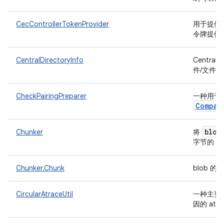
CecControllerTokenProvider
用于提供与
令牌提供
CentralDirectoryInfo
Central
件/文件
CheckPairingPreparer
一种用于
Compan
blob
Chunker
将
C
字节的
Chunker.Chunk
blob 
CircularAtraceUtil
一种主要用
因的 atr