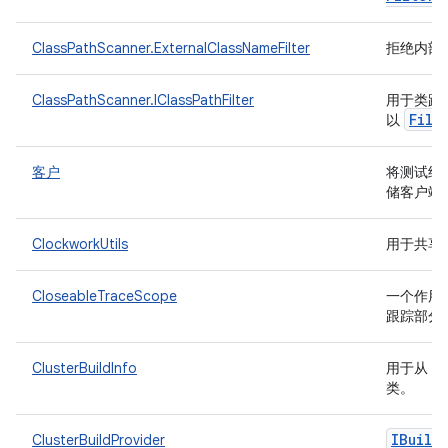
ClassPathScanner.ExternalClassNameFilter
拒绝内部
ClassPathScanner.IClassPathFilter
用于类路
File
以
客户
将测试结果
储客户端
ClockworkUtils
用于共享
CloseableTraceScope
一个作用域类
跟踪部分
ClusterBuildInfo
用于从 TF
类。
IBuild
ClusterBuildProvider