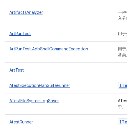
ArtifactsAnalyzer
一种有助
入分析
ArtRunTest
用于运
ArtRunTest.AdbShellCommandException
用于报告
常类。
ArtTest
ITest
AtestExecutionPlanSuiteRunner
ATestFileSystemLogSaver
ATes
中。
ITest
AtestRunner