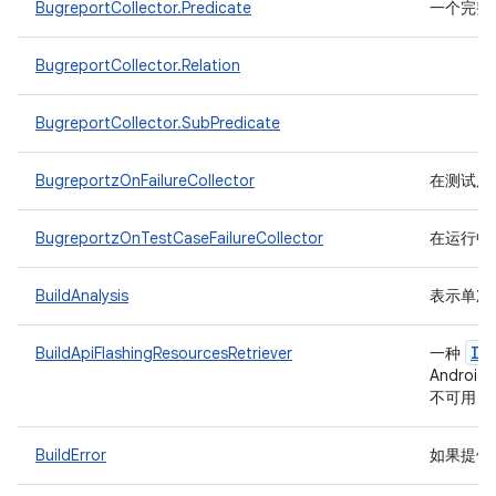
BugreportCollector.Predicate
一个完整
BugreportCollector.Relation
BugreportCollector.SubPredicate
BugreportzOnFailureCollector
在测试用例
BugreportzOnTestCaseFailureCollector
在运行中的
BuildAnalysis
表示单次 
IF
BuildApiFlashingResourcesRetriever
一种
Androi
不可用，则
BuildError
如果提供的