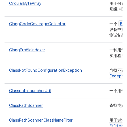
CircularByteArray
用于保存
形缓冲区
Ba
ClangCodeCoverageCollector
一个
设备中提取
测试制品
ClangProfileIndexer
一种用于为
实用程序
ClassNotFoundConfigurationException
当找不到
Excepti
ClasspathLauncherUtil
一个用于
ClassPathScanner
查找类路
ClassPathScanner.ClassNameFilter
用于过滤和
Filter