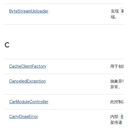
By
ByteStreamUploader
实现
端。
C
CacheClientFactory
用于创建
CanceledException
抽象异常
异常。
CarModuleController
此控制器
Ru
CarryDnaeError
内部
D
架传递