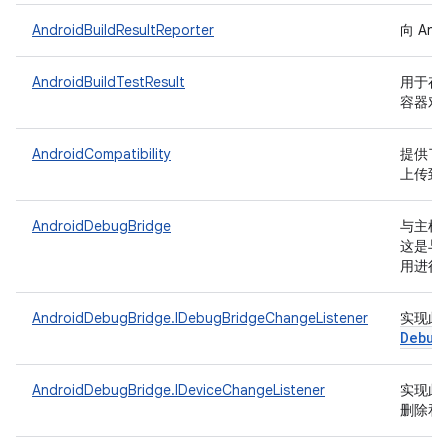
AndroidBuildResultReporter
向 And
AndroidBuildTestResult
用于存储要
容器对
AndroidCompatibility
提供了一
上传到 R
AndroidDebugBridge
与主机端 
这是与
用进行
AndroidDebugBridge.IDebugBridgeChangeListener
实现此
Debug
AndroidDebugBridge.IDeviceChangeListener
实现此
删除和