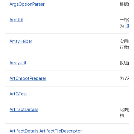
ArgsOptionParser
根据解
ArgUtil
一种实
Op
为
ArrayHelper
实用程
行数组到
ArrayUtil
数组的
ArtChrootPreparer
为 AR
ArtGTest
ArtifactDetails
此图描
构
ArtifactDetails.ArtifactFileDescriptor