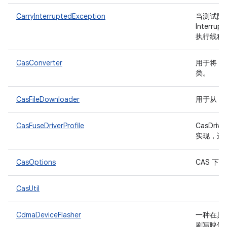
CarryInterruptedException
当测试阶
Interr
执行线程
CasConverter
用于将 F
类。
CasFileDownloader
用于从 R
CasFuseDriverProfile
CasDrive
实现，适用
CasOptions
CAS 
CasUtil
CdmaDeviceFlasher
一种在具有
刷写映像