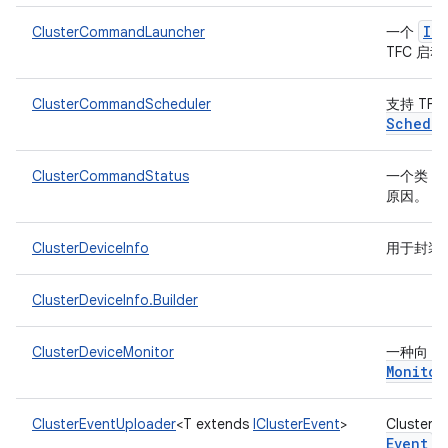
IR
ClusterCommandLauncher
一个
TFC 启
ClusterCommandScheduler
支持 TFC (
Schedul
ClusterCommandStatus
一个类，
原因。
ClusterDeviceInfo
用于封装
ClusterDeviceInfo.Builder
ClusterDeviceMonitor
一种向 T
Monitor
ClusterEventUploader
<T extends
IClusterEvent
>
Cluster
Event
上