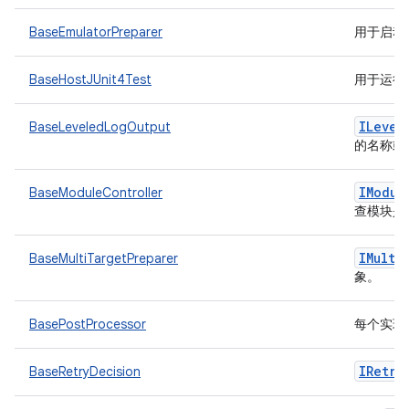
BaseEmulatorPreparer
用于启动
BaseHostJUnit4Test
用于运行主
ILevel
BaseLeveledLogOutput
的名称或
IModul
BaseModuleController
查模块是
IMulti
BaseMultiTargetPreparer
象。
BasePostProcessor
每个实现
IRetry
BaseRetryDecision