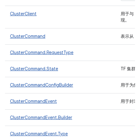
ClusterClient
用于与 T
现。
ClusterCommand
表示从 T
ClusterCommand.RequestType
ClusterCommand.State
TF 集
ClusterCommandConfigBuilder
用于为集
ClusterCommandEvent
用于封装
ClusterCommandEvent.Builder
ClusterCommandEvent.Type