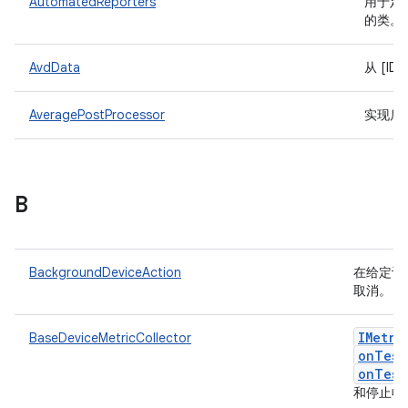
AutomatedReporters
用于定义
的类。
AvdData
从 [ID
AveragePostProcessor
实现后
B
BackgroundDeviceAction
在给定设
取消。
IMetri
BaseDeviceMetricCollector
onTest
onTest
和停止收