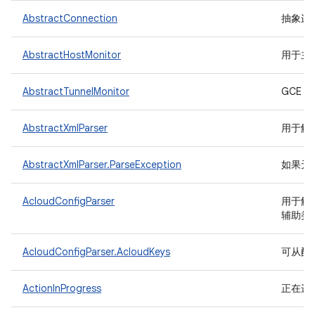
AbstractConnection
抽象连
AbstractHostMonitor
用于主
AbstractTunnelMonitor
GCE 
AbstractXmlParser
用于解析
AbstractXmlParser.ParseException
如果无
AcloudConfigParser
用于解析
辅助类
AcloudConfigParser.AcloudKeys
可从配
ActionInProgress
正在进