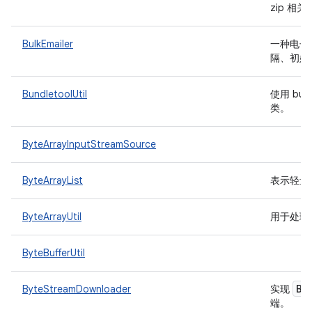
zip 相
BulkEmailer
一种电子
隔、初始
BundletoolUtil
使用 bun
类。
ByteArrayInputStreamSource
ByteArrayList
表示轻量
ByteArrayUtil
用于处理
ByteBufferUtil
By
ByteStreamDownloader
实现
端。