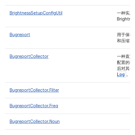
BrightnessSetupConfigUtil
一种实用
Bright
Bugreport
用于保存 
和压缩 bu
BugreportCollector
一种直通
配置的事件
后对其子
Log
。
BugreportCollector.Filter
BugreportCollector.Freq
BugreportCollector.Noun