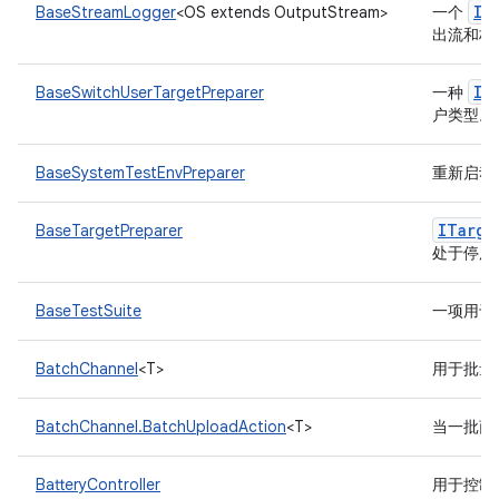
IL
BaseStreamLogger
<OS extends OutputStream>
一个
出流和标
IT
BaseSwitchUserTargetPreparer
一种
户类型。
BaseSystemTestEnvPreparer
重新启动
ITarge
BaseTargetPreparer
处于停用
BaseTestSuite
一项用于
BatchChannel
<T>
用于批量
BatchChannel.BatchUploadAction
<T>
当一批商
BatteryController
用于控制