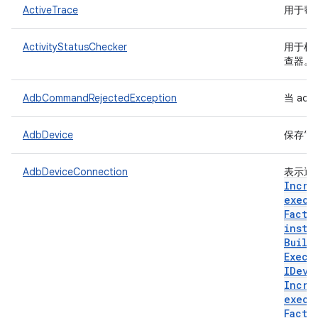
ActiveTrace
用于帮
ActivityStatusChecker
用于检
查器。
AdbCommandRejectedException
当 a
AdbDevice
保存“a
AdbDeviceConnection
表示通
Incre
execu
Facto
insta
Build
Execu
IDevi
Incre
execu
Facto