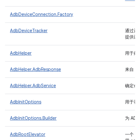
AdbDeviceConnection.Factory
AdbDeviceTracker
通过运行
提供设
AdbHelper
用于处
AdbHelper.AdbResponse
来自 A
AdbHelper.AdbService
确定命
AdbInitOptions
用于初始化
AdbInitOptions.Builder
为 AD
A
AdbRootElevator
一个