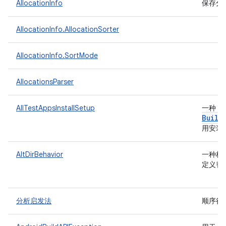
AllocationInfo
保存分
AllocationInfo.AllocationSorter
AllocationInfo.SortMode
AllocationsParser
I
AllTestAppsInstallSetup
一种
Build
用安装
AltDirBehavior
一种枚
定义替
分析启发法
顺序很