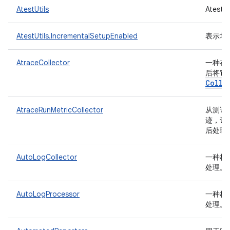
AtestUtils
Ates
AtestUtils.IncrementalSetupEnabled
表示增
AtraceCollector
一种在测
后将它
Colle
AtraceRunMetricCollector
从测试
迹，记
后处理
AutoLogCollector
一种枚
处理。
AutoLogProcessor
一种枚
处理。