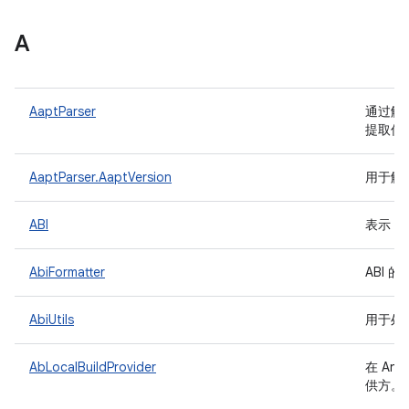
A
AaptParser
通过解析“
提取信
AaptParser.AaptVersion
用于解析
ABI
表示 A
AbiFormatter
ABI 
AbiUtils
用于处理
AbLocalBuildProvider
在 And
供方。