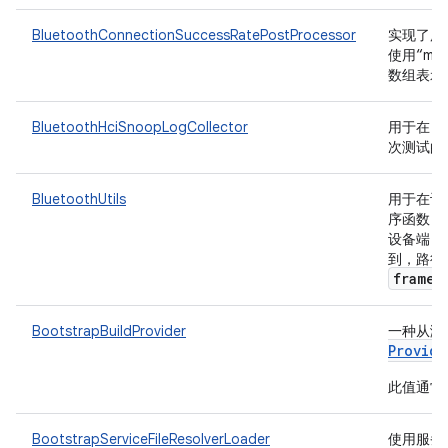
BluetoothConnectionSuccessRatePostProcessor
实现了用
使用“me
数组表示）的指
BluetoothHciSnoopLogCollector
用于在 D
次测试的
BluetoothUtils
用于在设备上
序函数
设备端 Blu
到，路径
framew
BootstrapBuildProvider
一种从测试
Provide
此值通常用
BootstrapServiceFileResolverLoader
使用服务