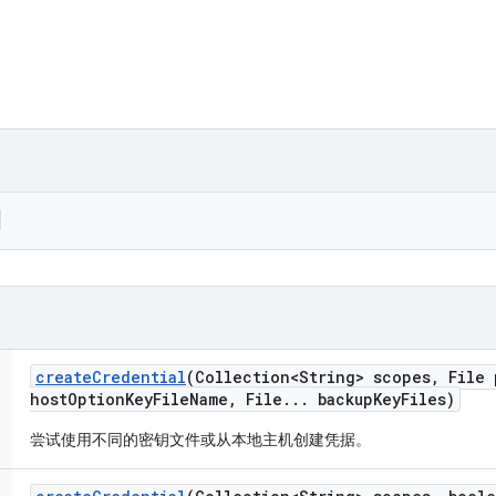
create
Credential
(Collection<String> scopes
,
File 
host
Option
Key
File
Name
,
File
.
.
.
backup
Key
Files)
尝试使用不同的密钥文件或从本地主机创建凭据。