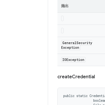
抛出
General
Security
Exception
IOException
create
Credential
public static Credenti
                boolea