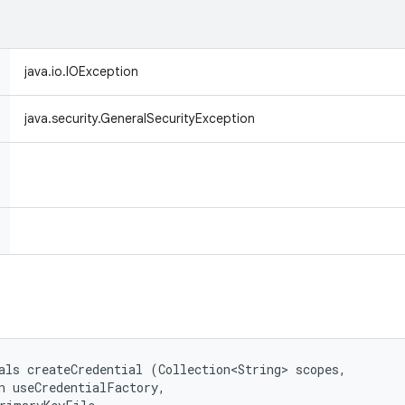
java.io.IOException
java.security.GeneralSecurityException
als createCredential (Collection<String> scopes, 

n useCredentialFactory, 
