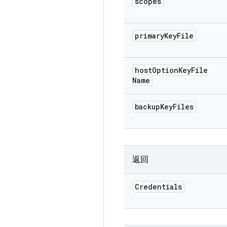
scopes
primary
Key
File
host
Option
Key
File
Name
backup
Key
Files
返回
Credentials