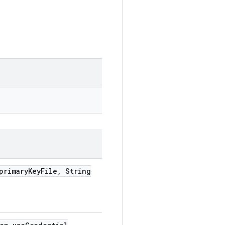
primary
Key
File
,
String