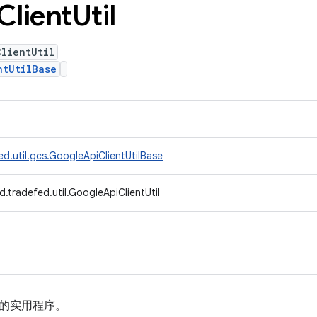
Client
Util
lientUtil
ntUtilBase
d.util.gcs.GoogleApiClientUtilBase
.tradefed.util.GoogleApiClientUtil
户端的实用程序。