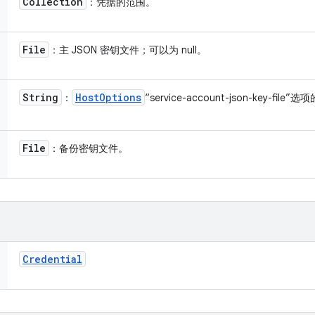
Collection
：凭据的范围。
File
：主 JSON 密钥文件；可以为 null。
String
Host
Options
：
“service-account-json-key-file
File
：备份密钥文件。
Credential