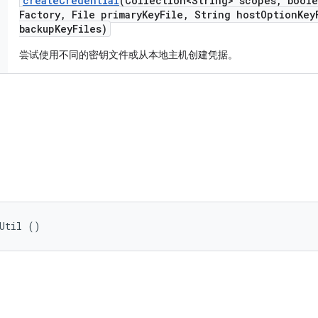
create
Credential
(Collection<String> scopes
,
boole
Factory
,
File primary
Key
File
,
String host
Option
Key
backup
Key
Files)
尝试使用不同的密钥文件或从本地主机创建凭据。
tUtil ()