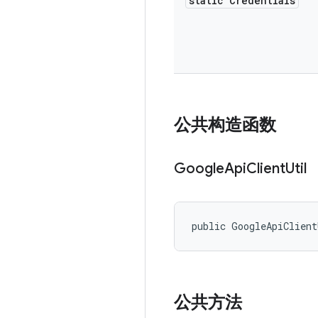
static Credentials
公共构造函数
Google
Api
Client
Util
public GoogleApiClien
公共方法