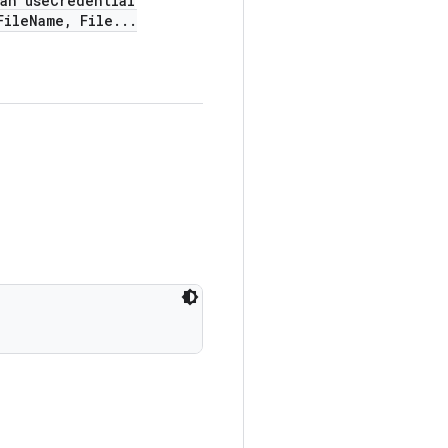
an use
Credential
File
Name
,
File
.
.
.