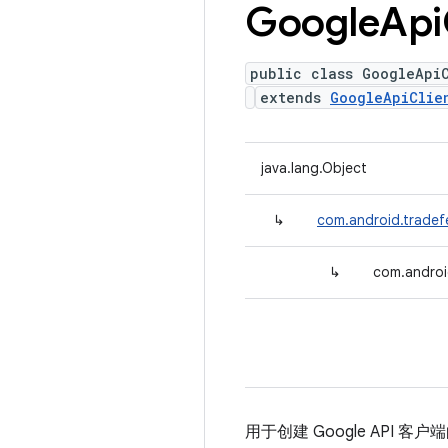
Google
Api
public class GoogleApiC
extends
GoogleApiClie
java.lang.Object
↳
com.android.tradefe
↳
com.android
用于创建 Google API 客