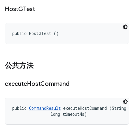
Host
GTest
public HostGTest ()
公共方法
execute
Host
Command
public 
CommandResult
 executeHostCommand (String cmd
                long timeoutMs)