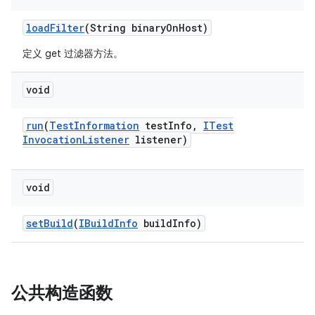
load
Filter
(String binary
On
Host)
定义 get 过滤器方法。
void
run
(
Test
Information
test
Info
,
ITest
Invocation
Listener
listener)
void
set
Build
(
IBuild
Info
build
Info)
公共构造函数