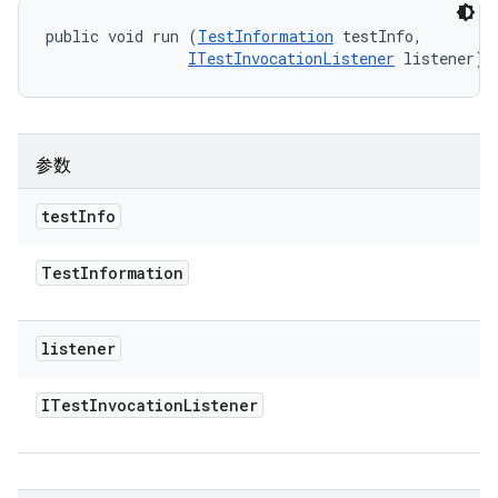
public void run (
TestInformation
 testInfo, 

ITestInvocationListener
 listener)
参数
test
Info
Test
Information
listener
ITest
Invocation
Listener