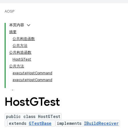
AOSP
本页内容
摘要
公共构造函数
公共方法
公共构造函数
HostGTest
公共方法
executeHostCommand
executeHostCommand
Host
GTest
public class HostGTest
extends
GTestBase
implements
IBuildReceiver