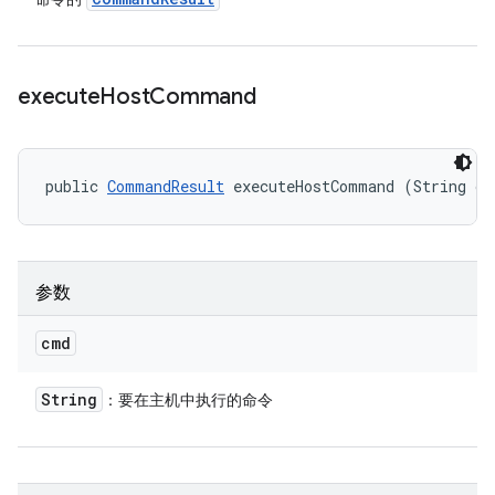
execute
Host
Command
public 
CommandResult
 executeHostCommand (String cm
参数
cmd
String
：要在主机中执行的命令