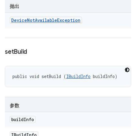
抛出
Device
Not
Available
Exception
set
Build
public void setBuild (
IBuildInfo
 buildInfo)
参数
build
Info
IBuild
Info