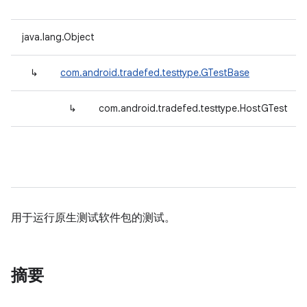
java.lang.Object
↳
com.android.tradefed.testtype.GTestBase
↳
com.android.tradefed.testtype.HostGTest
用于运行原生测试软件包的测试。
摘要