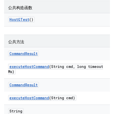
公共构造函数
Host
GTest
()
公共方法
Command
Result
execute
Host
Command
(String cmd
,
long timeout
Ms)
Command
Result
execute
Host
Command
(String cmd)
String