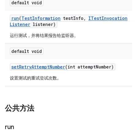
default void
run
(
Test
Information
test
Info
,
ITest
Invocation
Listener
listener)
运行测试，并将结果报告给监听器。
default void
set
Retry
Attempt
Number
(int attempt
Number)
设置测试的重试尝试次数。
公共方法
run