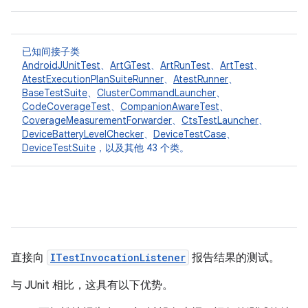
已知间接子类
AndroidJUnitTest
、
ArtGTest
、
ArtRunTest
、
ArtTest
、
AtestExecutionPlanSuiteRunner
、
AtestRunner
、
BaseTestSuite
、
ClusterCommandLauncher
、
CodeCoverageTest
、
CompanionAwareTest
、
CoverageMeasurementForwarder
、
CtsTestLauncher
、
DeviceBatteryLevelChecker
、
DeviceTestCase
、
DeviceTestSuite
，以及其他 43 个类。
直接向
ITestInvocationListener
报告结果的测试。
与 JUnit 相比，这具有以下优势。