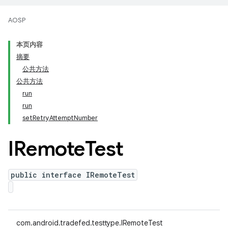
AOSP
本页内容
摘要
公共方法
公共方法
run
run
setRetryAttemptNumber
IRemote
Test
public interface IRemoteTest
com.android.tradefed.testtype.IRemoteTest