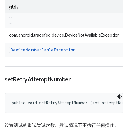
抛出
com.android.tradefed.device.DeviceNotAvailableException
Device
Not
Available
Exception
set
Retry
Attempt
Number
public void setRetryAttemptNumber (int attemptNumb
设置测试的重试尝试次数。默认情况下不执行任何操作。