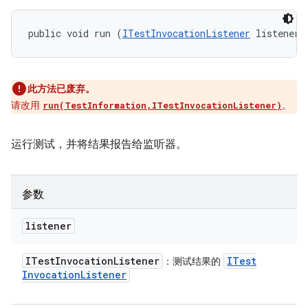
public void run (
ITestInvocationListener
 listener)
此方法已废弃。
请改用
。
run(TestInformation,ITestInvocationListener)
运行测试，并将结果报告给监听器。
参数
listener
ITest
Invocation
Listener
ITest
：测试结果的
Invocation
Listener