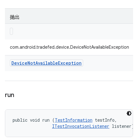
抛出
com.android.tradefed.device.DeviceNotAvailableException
Device
Not
Available
Exception
run
public void run (
TestInformation
 testInfo, 

ITestInvocationListener
 listener)