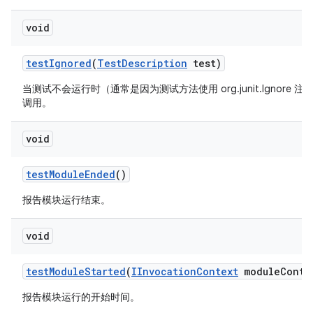
void
test
Ignored
(
Test
Description
test)
当测试不会运行时（通常是因为测试方法使用 org.junit.Ignore 
调用。
void
test
Module
Ended
()
报告模块运行结束。
void
test
Module
Started
(
IInvocation
Context
module
Conte
报告模块运行的开始时间。