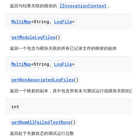
IInvocationContext
返回与结果关联的模块的
。
Multi
Map
<String
,
Log
File
>
get
Module
Log
Files
()
返回一个包含与模块关联的所有已记录文件的映射的副本
Multi
Map
<String
,
Log
File
>
get
Non
Associated
Log
Files
()
返回一个映射的副本，其中包含所有未与测试运行或模块关联的已
int
get
Num
All
Failed
Test
Runs
()
返回处于失败状态的测试运行总数