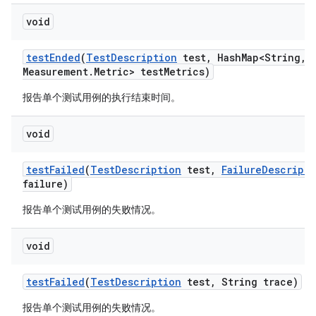
void
test
Ended
(
Test
Description
test
,
Hash
Map<String
,
M
Measurement
.
Metric> test
Metrics)
报告单个测试用例的执行结束时间。
void
test
Failed
(
Test
Description
test
,
Failure
Descripti
failure)
报告单个测试用例的失败情况。
void
test
Failed
(
Test
Description
test
,
String trace)
报告单个测试用例的失败情况。