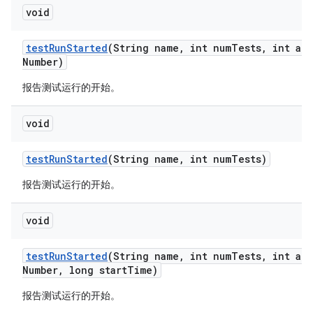
void
test
Run
Started
(String name
,
int num
Tests
,
int att
Number)
报告测试运行的开始。
void
test
Run
Started
(String name
,
int num
Tests)
报告测试运行的开始。
void
test
Run
Started
(String name
,
int num
Tests
,
int att
Number
,
long start
Time)
报告测试运行的开始。