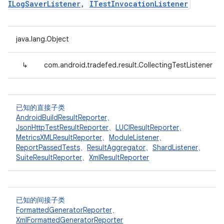
ILogSaverListener
,
ITestInvocationListener
java.lang.Object
↳
com.android.tradefed.result.CollectingTestListener
已知的直接子类
AndroidBuildResultReporter
、
JsonHttpTestResultReporter
、
LUCIResultReporter
、
MetricsXMLResultReporter
、
ModuleListener
、
ReportPassedTests
、
ResultAggregator
、
ShardListener
、
SuiteResultReporter
、
XmlResultReporter
已知的间接子类
FormattedGeneratorReporter
、
XmlFormattedGeneratorReporter