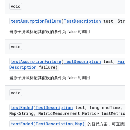
void
test
Assumption
Failure
(
Test
Description
test
,
Strin
当原子测试标记其假设的条件为 false 时调用
void
test
Assumption
Failure
(
Test
Description
test
,
Failu
Description
failure)
当原子测试标记其假设的条件为 false 时调用
void
test
Ended
(
Test
Description
test
,
long end
Time
,
Ha
Map<String
,
Metric
Measurement
.
Metric> test
Metrics)
testEnded(TestDescription,Map)
的替代方案，可直接指