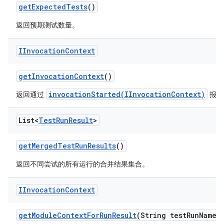
get
Expected
Tests
()
返回预期测试数量。
IInvocation
Context
get
Invocation
Context
()
invocationStarted(IInvocationContext)
返回通过
报告
List<
Test
Run
Result
>
get
Merged
Test
Run
Results
()
返回不同尝试的所有运行的合并结果集合。
IInvocation
Context
get
Module
Context
For
Run
Result
(String test
Run
Name)