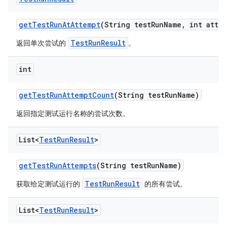
get
Test
Run
At
Attempt
(String test
Run
Name
,
int attem
TestRunResult
返回单次尝试的
。
int
get
Test
Run
Attempt
Count
(String test
Run
Name)
返回指定测试运行名称的尝试次数。
List<
Test
Run
Result
>
get
Test
Run
Attempts
(String test
Run
Name)
TestRunResult
获取给定测试运行的
的所有尝试。
List<
Test
Run
Result
>