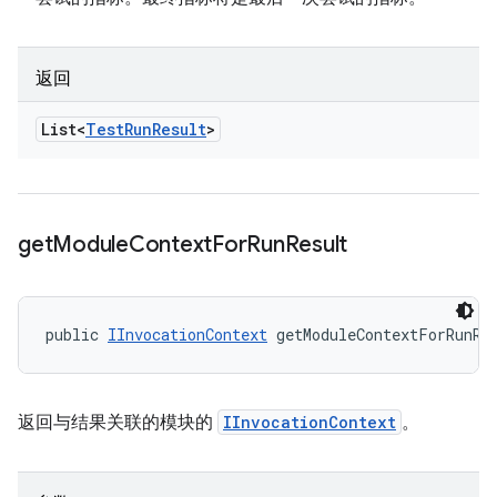
返回
List<
Test
Run
Result
>
get
Module
Context
For
Run
Result
public 
IInvocationContext
 getModuleContextForRunRe
返回与结果关联的模块的
IInvocationContext
。