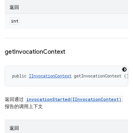
返回
int
get
Invocation
Context
public 
IInvocationContext
 getInvocationContext ()
返回通过
invocationStarted(IInvocationContext)
报告的调用上下文
返回