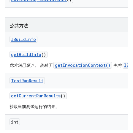
公共方法
IBuild
Info
get
Build
Info
()
getInvocationContext()
IBu
此方法已废弃。 依赖于
中的
Test
Run
Result
get
Current
Run
Results
()
获取当前测试运行的结果。
int