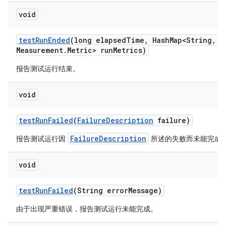
void
test
Run
Ended
(long elapsed
Time
,
Hash
Map<String
,
Me
Measurement
.
Metric> run
Metrics)
报告测试运行结束。
void
test
Run
Failed
(
Failure
Description
failure)
FailureDescription
报告测试运行因
所述的失败而未能完成
void
test
Run
Failed
(String error
Message)
由于出现严重错误，报告测试运行未能完成。