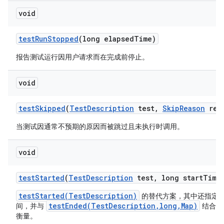
void
test
Run
Stopped
(long elapsed
Time)
报告测试运行因用户请求而在完成前停止。
void
test
Skipped
(
Test
Description
test
,
Skip
Reason
rea
当测试因通常不预期的原因而被跳过且未执行时调用。
void
test
Started
(
Test
Description
test
,
long start
Time
testStarted(TestDescription)
的替代方案，其中还指定
testEnded(TestDescription,long,Map)
间，并与
结合使
衡量。