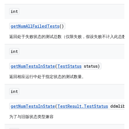
int
get
Num
All
Failed
Tests
()
返回处于失败状态的测试总数（仅限失败，假设失败不计入此总数
int
get
Num
Tests
In
State
(
Test
Status
status)
返回相应运行中处于指定状态的测试数量。
int
get
Num
Tests
In
State
(
Test
Result
.
Test
Status
ddmlib
S
为了与旧版状态类型兼容