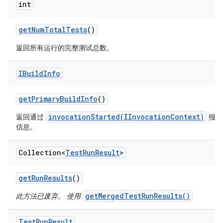
int
get
Num
Total
Tests
()
返回所有运行的完整测试总数。
IBuild
Info
get
Primary
Build
Info
()
invocationStarted(IInvocationContext)
返回通过
报告的
信息。
Collection<
Test
Run
Result
>
get
Run
Results
()
getMergedTestRunResults()
此方法已废弃。 使用
Test
Run
Result