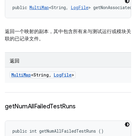
public 
MultiMap
<String, 
LogFile
> getNonAssociatedL
返回一个映射的副本，其中包含所有未与测试运行或模块关
联的已记录文件。
返回
Multi
Map
<String
,
Log
File
>
get
Num
All
Failed
Test
Runs
public int getNumAllFailedTestRuns ()