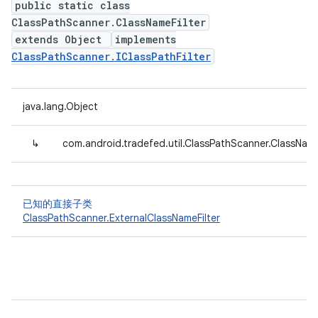
public static class
ClassPathScanner.ClassNameFilter
extends Object
implements
ClassPathScanner.IClassPathFilter
java.lang.Object
↳
com.android.tradefed.util.ClassPathScanner.ClassName
已知的直接子类
ClassPathScanner.ExternalClassNameFilter