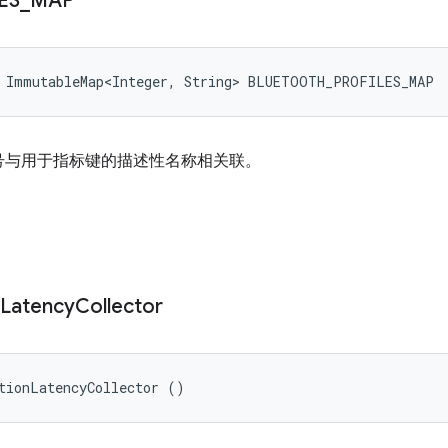
ES
_
MAP
l ImmutableMap<Integer, String> BLUETOOTH_PROFILES_MAP
号与用于指标键的描述性名称相关联。
Latency
Collector
tionLatencyCollector ()