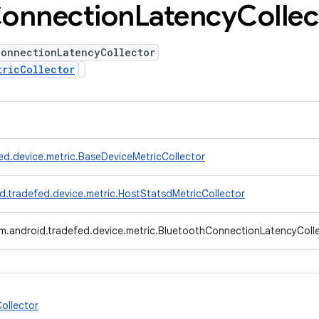
onnection
Latency
Collec
ConnectionLatencyCollector
tricCollector
ed.device.metric.BaseDeviceMetricCollector
d.tradefed.device.metric.HostStatsdMetricCollector
m.android.tradefed.device.metric.BluetoothConnectionLatencyColl
ollector