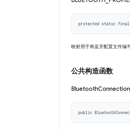
BLUETOOTH
_
PROFIL
protected static fina
映射用于将蓝牙配置文件编
公共构造函数
Bluetooth
Connection
public BluetoothConnec