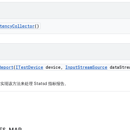
tency
Collector
()
Report
(
ITest
Device
device
,
Input
Stream
Source
data
Stre
现该方法来处理 Statsd 指标报告。