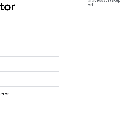
processStatsRep
tor
ort
ector