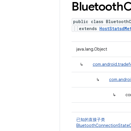
Bluetooth
C
public class Bluetooth
extends
HostStatsdMe
java.lang.Object
↳
com.android.tradef
↳
com.androi
↳
co
已知的直接子类
BluetoothConnectionStateC