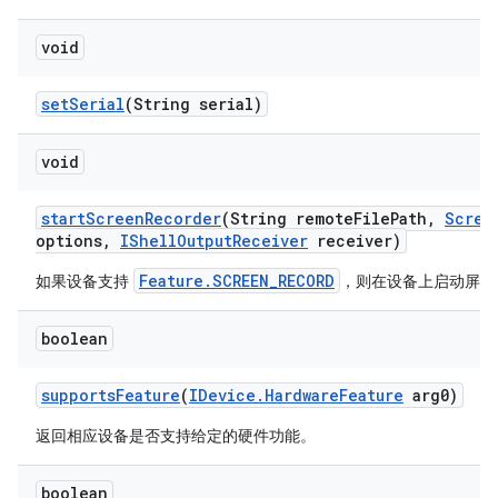
void
set
Serial
(String serial)
void
start
Screen
Recorder
(String remote
File
Path
,
Scree
options
,
IShell
Output
Receiver
receiver)
Feature.SCREEN_RECORD
如果设备支持
，则在设备上启动屏幕
boolean
supports
Feature
(
IDevice
.
Hardware
Feature
arg0)
返回相应设备是否支持给定的硬件功能。
boolean