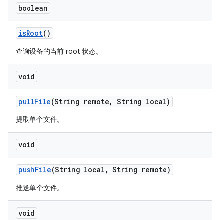
boolean
is
Root
()
查询设备的当前 root 状态。
void
pull
File
(String remote
,
String local)
提取单个文件。
void
push
File
(String local
,
String remote)
推送单个文件。
void