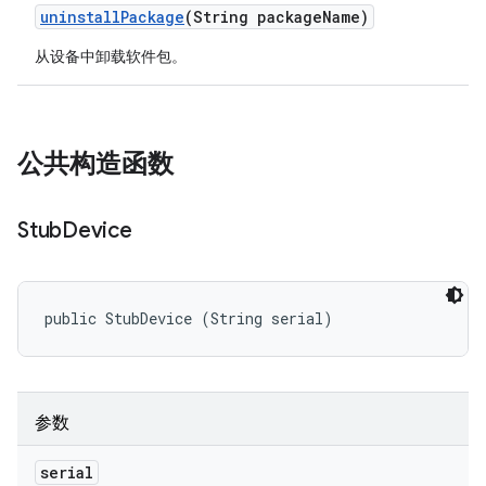
uninstall
Package
(String package
Name)
从设备中卸载软件包。
公共构造函数
Stub
Device
public StubDevice (String serial)
参数
serial