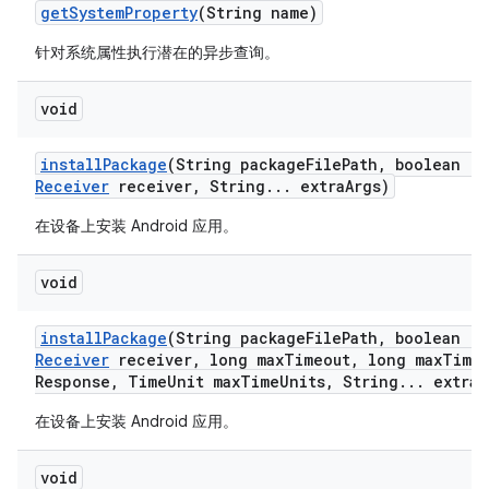
get
System
Property
(String name)
针对系统属性执行潜在的异步查询。
void
install
Package
(String package
File
Path
,
boolean re
Receiver
receiver
,
String
.
.
.
extra
Args)
在设备上安装 Android 应用。
void
install
Package
(String package
File
Path
,
boolean re
Receiver
receiver
,
long max
Timeout
,
long max
Time
Response
,
Time
Unit max
Time
Units
,
String
.
.
.
extra
A
在设备上安装 Android 应用。
void