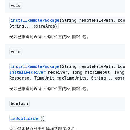
void
install
Remote
Package
(String remote
File
Path
,
boole
String
.
.
.
extra
Args)
安装已推送到设备上临时位置的应用软件包。
void
install
Remote
Package
(String remote
File
Path
,
boole
Install
Receiver
receiver
,
long max
Timeout
,
long m
Response
,
Time
Unit max
Time
Units
,
String
.
.
.
extra
A
安装已推送到设备上临时位置的应用软件包。
boolean
is
Boot
Loader
()
返回设备是否处于引导加载程序模式。