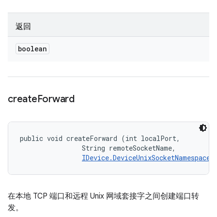
返回
boolean
create
Forward
public void createForward (int localPort, 

                String remoteSocketName, 

IDevice.DeviceUnixSocketNamespace
 
在本地 TCP 端口和远程 Unix 网域套接字之间创建端口转
发。