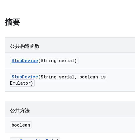
摘要
公共构造函数
Stub
Device
(String serial)
Stub
Device
(String serial
,
boolean is
Emulator)
公共方法
boolean