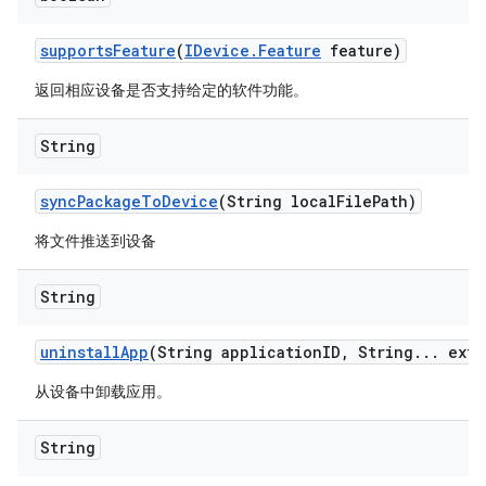
supports
Feature
(
IDevice
.
Feature
feature)
返回相应设备是否支持给定的软件功能。
String
sync
Package
To
Device
(String local
File
Path)
将文件推送到设备
String
uninstall
App
(String application
ID
,
String
.
.
.
extr
从设备中卸载应用。
String