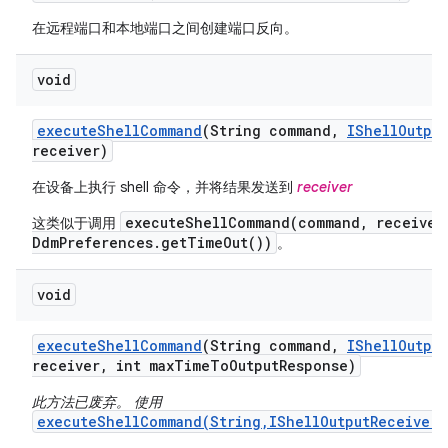
在远程端口和本地端口之间创建端口反向。
void
execute
Shell
Command
(String command
,
IShell
Output
receiver)
在设备上执行 shell 命令，并将结果发送到
receiver
executeShellCommand(command, receiver
这类似于调用
DdmPreferences.getTimeOut())
。
void
execute
Shell
Command
(String command
,
IShell
Output
receiver
,
int max
Time
To
Output
Response)
此方法已废弃。 使用
executeShellCommand(String,IShellOutputReceiver,