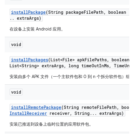
install
Package
(String package
File
Path
,
boolean re
.
.
extra
Args)
在设备上安装 Android 应用。
void
install
Packages
(List<File> apk
File
Paths
,
boolean r
List<String> extra
Args
,
long time
Out
In
Ms
,
Time
Uni
安装由多个 APK 文件（一个主软件包和 0 到 n 个拆分软件包）组成的 
void
install
Remote
Package
(String remote
File
Path
,
boole
Install
Receiver
receiver
,
String
.
.
.
extra
Args)
安装已推送到设备上临时位置的应用软件包。