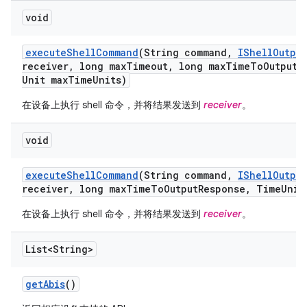
void
execute
Shell
Command
(String command
,
IShell
Output
receiver
,
long max
Timeout
,
long max
Time
To
Output
R
Unit max
Time
Units)
在设备上执行 shell 命令，并将结果发送到
receiver
。
void
execute
Shell
Command
(String command
,
IShell
Output
receiver
,
long max
Time
To
Output
Response
,
Time
Unit
在设备上执行 shell 命令，并将结果发送到
receiver
。
List<String>
get
Abis
()