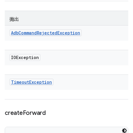
抛出
Adb
Command
Rejected
Exception
IOException
Timeout
Exception
create
Forward