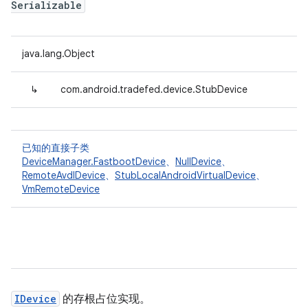
Serializable
java.lang.Object
↳
com.android.tradefed.device.StubDevice
已知的直接子类
DeviceManager.FastbootDevice
、
NullDevice
、
RemoteAvdIDevice
、
StubLocalAndroidVirtualDevice
、
VmRemoteDevice
IDevice
的存根占位实现。