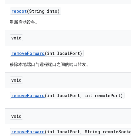
reboot
(String into)
重新启动设备。
void
remove
Forward
(int local
Port)
移除本地端口与远程端口之间的端口转发。
void
remove
Forward
(int local
Port
,
int remote
Port)
void
remove
Forward
(int local
Port
,
String remote
Socket