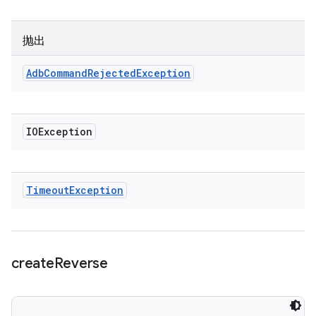
抛出
Adb
Command
Rejected
Exception
IOException
Timeout
Exception
create
Reverse