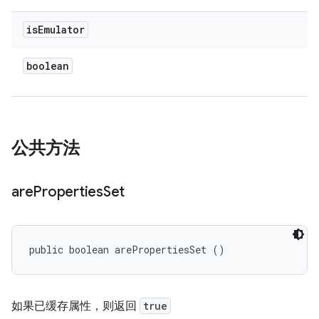
is
Emulator
boolean
公共方法
are
Properties
Set
public boolean arePropertiesSet ()
如果已缓存属性，则返回
true