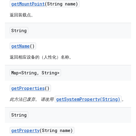
get
Mount
Point
(String name)
返回装载点。
String
get
Name
()
返回相应设备的（人性化）名称。
Map<String
,
String>
get
Properties
()
getSystemProperty(String)
此方法已废弃。 请改用
。
String
get
Property
(String name)