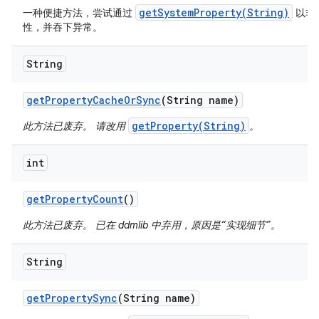
getSystemProperty(String)
一种便捷方法，尝试通过
以非
性，并吞下异常。
String
get
Property
Cache
Or
Sync
(String name)
getProperty(String)
此方法已废弃。 请改用
。
int
get
Property
Count
()
此方法已废弃。 已在 ddmlib 中弃用，原因是“实现细节”。
String
get
Property
Sync
(String name)