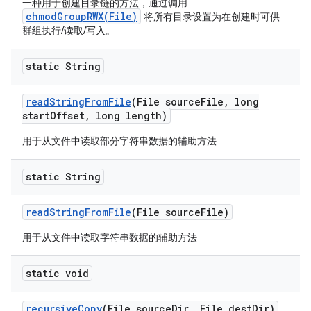
一种用于创建目录链的方法，通过调用
chmodGroupRWX(File)
将所有目录设置为在创建时可供
群组执行/读取/写入。
static String
read
String
From
File
(File source
File
,
long
start
Offset
,
long length)
用于从文件中读取部分字符串数据的辅助方法
static String
read
String
From
File
(File source
File)
用于从文件中读取字符串数据的辅助方法
static void
recursive
Copy
(File source
Dir
,
File dest
Dir)