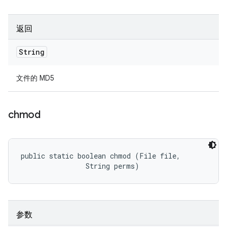
返回
String
文件的 MD5
chmod
public static boolean chmod (File file, 

                String perms)
参数