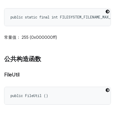
public static final int FILESYSTEM_FILENAME_MAX_L
常量值： 255 (0x000000ff)
公共构造函数
File
Util
public FileUtil ()