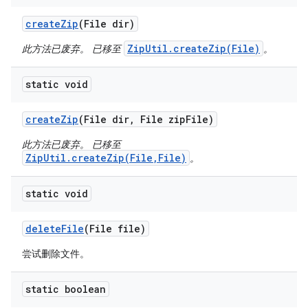
create
Zip
(File dir)
ZipUtil.createZip(File)
此方法已废弃。 已移至
。
static void
create
Zip
(File dir
,
File zip
File)
此方法已废弃。 已移至
ZipUtil.createZip(File,File)
。
static void
delete
File
(File file)
尝试删除文件。
static boolean