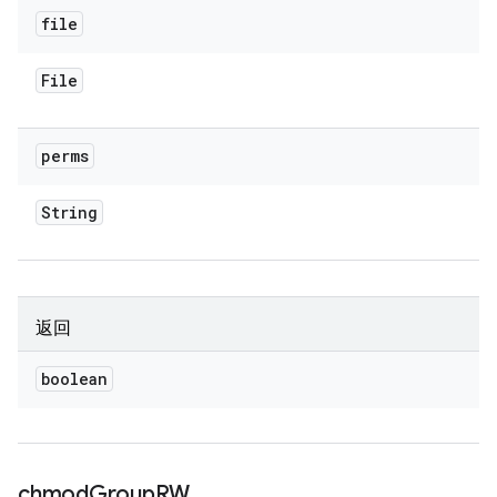
file
File
perms
String
返回
boolean
chmod
Group
RW