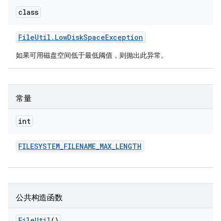
class
File
Util
.
Low
Disk
Space
Exception
如果可用磁盘空间低于最低阈值，则抛出此异常。
常量
int
FILESYSTEM
_
FILENAME
_
MAX
_
LENGTH
公共构造函数
File
Util
()