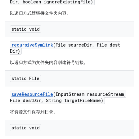
Dir
,
boolean ignore
Existing
File)
以递归方式硬链接文件夹内容。
static void
recursive
Symlink
(File source
Dir
,
File dest
Dir)
以递归方式为文件夹内容创建符号链接。
static File
save
Resource
File
(Input
Stream resource
Stream
,
File dest
Dir
,
String target
File
Name)
将资源文件保存到目录。
static void