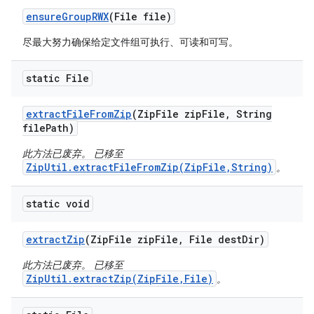
ensure
Group
RWX
(File file)
尽最大努力确保给定文件组可执行、可读和可写。
static File
extract
File
From
Zip
(Zip
File zip
File
,
String
file
Path)
此方法已废弃。 已移至
ZipUtil.extractFileFromZip(ZipFile,String)
。
static void
extract
Zip
(Zip
File zip
File
,
File dest
Dir)
此方法已废弃。 已移至
ZipUtil.extractZip(ZipFile,File)
。