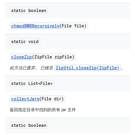
static boolean
chmod
RWXRecursively
(File file)
static void
close
Zip
(Zip
File zip
File)
ZipUtil.closeZip(ZipFile)
此方法已废弃。 已移至
。
static List<File>
collect
Jars
(File dir)
返回指定目录中找到的所有 jar 文件
static boolean