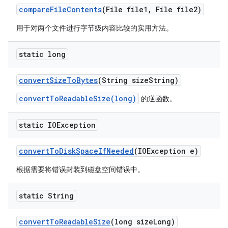
compare
File
Contents
(File file1
,
File file2)
用于对两个文件进行字节级内容比较的实用方法。
static long
convert
Size
To
Bytes
(String size
String)
convertToReadableSize(long)
的逆函数。
static IOException
convert
To
Disk
Space
If
Needed
(IOException e)
根据需要将错误封装到磁盘空间错误中。
static String
convert
To
Readable
Size
(long size
Long)