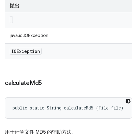
抛出
java.io.IOException
IOException
calculate
Md5
public static String calculateMd5 (File file)
用于计算文件 MD5 的辅助方法。