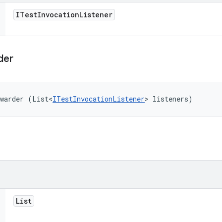
ITest
Invocation
Listener
der
rwarder (List<
ITestInvocationListener
> listeners)
List