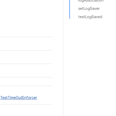
logAssociation
setLogSaver
testLogSaved
TestTimeOutEnforcer