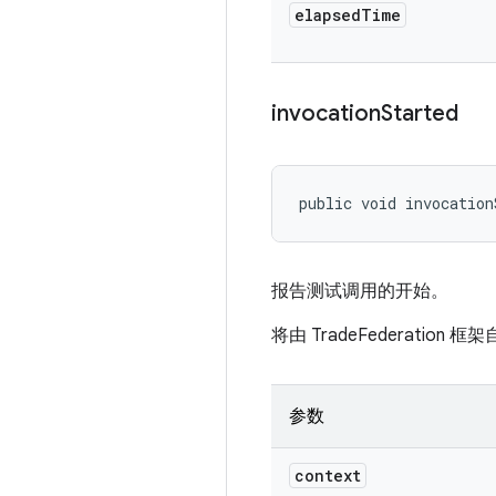
elapsed
Time
invocation
Started
public void invocation
报告测试调用的开始。
将由 TradeFederat
参数
context