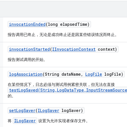
invocation
Ended
(long elapsed
Time)
报告调用已终止，无论是成功终止还是因某些错误情况而终止。
invocation
Started
(
IInvocation
Context
context)
报告测试调用的开始。
log
Association
(String data
Name
,
Log
File
log
File)
在某些情况下，日志必须与测试用例紧密关联，但无法在直接
testLogSaved(String,LogDataType,InputStreamSource
的。
set
Log
Saver
(
ILog
Saver
log
Saver)
ILogSaver
将
设置为允许实现者保存文件。