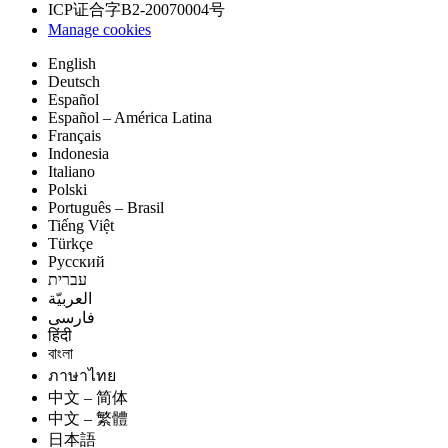
ICP证合字B2-20070004号
Manage cookies
English
Deutsch
Español
Español – América Latina
Français
Indonesia
Italiano
Polski
Português – Brasil
Tiếng Việt
Türkçe
Русский
עברית
العربيّة
فارسی
हिंदी
বাংলা
ภาษาไทย
中文 – 简体
中文 – 繁體
日本語