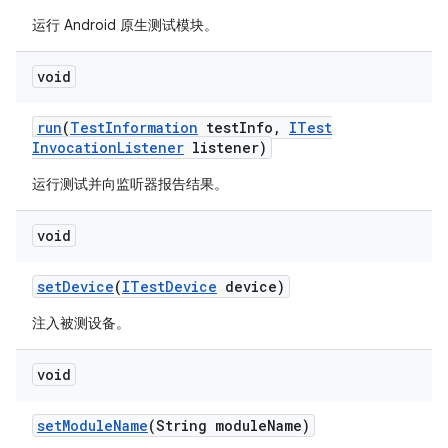
运行 Android 原生测试模块。
void
run
(
Test
Information
test
Info
,
ITest
Invocation
Listener
listener)
运行测试并向监听器报告结果。
void
set
Device
(
ITest
Device
device)
注入被测设备。
void
set
Module
Name
(String module
Name)