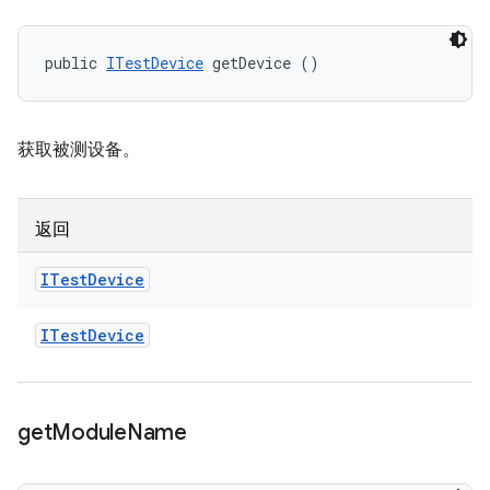
public 
ITestDevice
 getDevice ()
获取被测设备。
返回
ITest
Device
ITest
Device
get
Module
Name