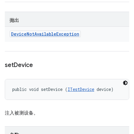
抛出
Device
Not
Available
Exception
set
Device
public void setDevice (
ITestDevice
 device)
注入被测设备。