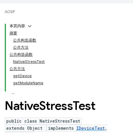
AOSP
本页内容
摘要
公共构造函数
公共方法
公共构造函数
NativeStressTest
公共方法
getDevice
getModuleName
Native
Stress
Test
public class NativeStressTest
extends Object
implements
IDeviceTest
,