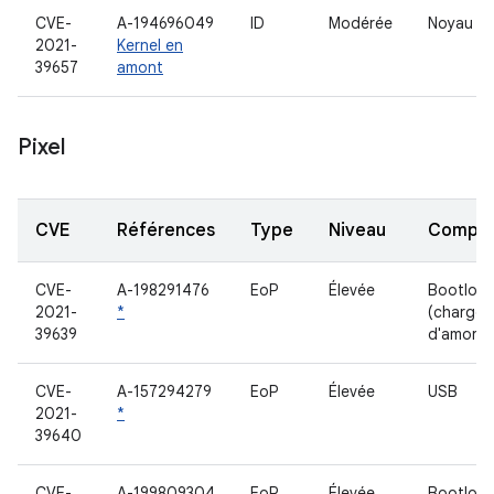
CVE-
A-194696049
ID
Modérée
Noyau
2021-
Kernel en
39657
amont
Pixel
CVE
Références
Type
Niveau
Compo
CVE-
A-198291476
EoP
Élevée
Bootload
2021-
*
(chargeu
39639
d'amorç
CVE-
A-157294279
EoP
Élevée
USB
2021-
*
39640
CVE-
A-199809304
EoP
Élevée
Bootload