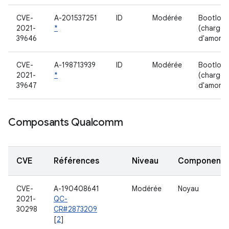
CVE-
A-201537251
ID
Modérée
Bootload
2021-
*
(chargeu
39646
d'amorç
CVE-
A-198713939
ID
Modérée
Bootload
2021-
*
(chargeu
39647
d'amorç
Composants Qualcomm
CVE
Références
Niveau
Component
CVE-
A-190408641
Modérée
Noyau
2021-
QC-
30298
CR#2873209
[
2
]