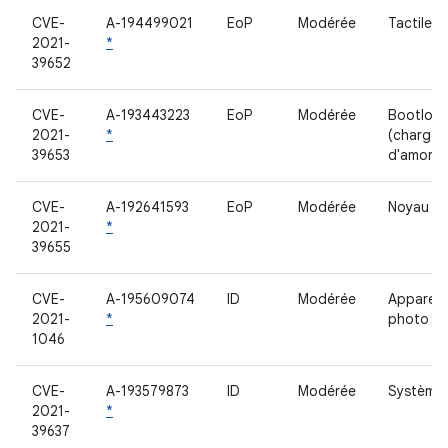
CVE-
A-194499021
EoP
Modérée
Tactile
2021-
*
39652
CVE-
A-193443223
EoP
Modérée
Bootload
2021-
*
(chargeu
39653
d'amorç
CVE-
A-192641593
EoP
Modérée
Noyau
2021-
*
39655
CVE-
A-195609074
ID
Modérée
Appareil
2021-
*
photo
1046
CVE-
A-193579873
ID
Modérée
Système
2021-
*
39637