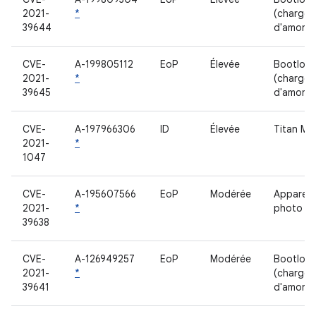
2021-
*
(chargeu
39644
d'amorç
CVE-
A-199805112
EoP
Élevée
Bootload
2021-
*
(chargeu
39645
d'amorç
CVE-
A-197966306
ID
Élevée
Titan M2
2021-
*
1047
CVE-
A-195607566
EoP
Modérée
Appareil
2021-
*
photo
39638
CVE-
A-126949257
EoP
Modérée
Bootload
2021-
*
(chargeu
39641
d'amorç