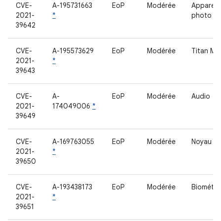
CVE-
A-195731663
EoP
Modérée
Appareil
2021-
*
photo
39642
CVE-
A-195573629
EoP
Modérée
Titan M2
2021-
*
39643
CVE-
A-
EoP
Modérée
Audio
2021-
174049006
*
39649
CVE-
A-169763055
EoP
Modérée
Noyau
2021-
*
39650
CVE-
A-193438173
EoP
Modérée
Biométri
2021-
*
39651