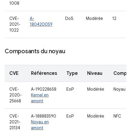
1008
CVE-
A-
DoS
Modérée
12
2021-
180420059
1022
Composants du noyau
CVE
Références
Type
Niveau
Compo
CVE-
A-190228658
EoP
Modérée
Noyau
2020-
Kernel en
25668
amont
CVE-
A-188883590
EoP
Modérée
NFC
2021-
Noyau en
23134
amont