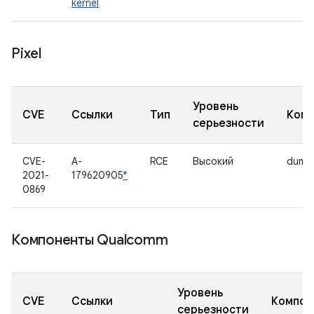
kernel
Pixel
Уровень
CVE
Ссылки
Тип
Комп
серьезности
CVE-
A-
RCE
Высокий
dump
2021-
179620905
*
0869
Компоненты Qualcomm
Уровень
CVE
Ссылки
Компон
серьезности