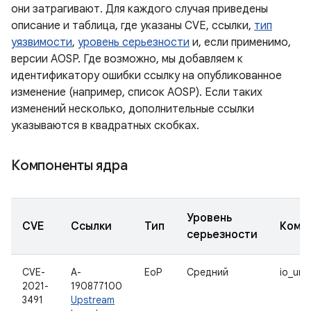
они затрагивают. Для каждого случая приведены
описание и таблица, где указаны CVE, ссылки,
тип
уязвимости
,
уровень серьезности
и, если применимо,
версии AOSP. Где возможно, мы добавляем к
идентификатору ошибки ссылку на опубликованное
изменение (например, список AOSP). Если таких
изменений несколько, дополнительные ссылки
указываются в квадратных скобках.
Компоненты ядра
Уровень
CVE
Ссылки
Тип
Комп
серьезности
CVE-
A-
EoP
Средний
io_uri
2021-
190877100
3491
Upstream