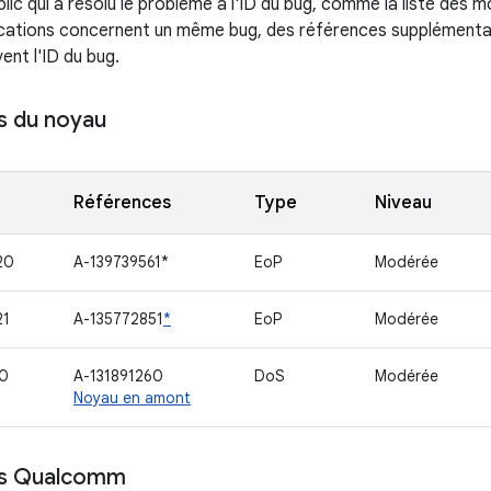
ic qui a résolu le problème à l'ID du bug, comme la liste des 
ications concernent un même bug, des références supplémenta
ent l'ID du bug.
 du noyau
Références
Type
Niveau
20
A-139739561*
EoP
Modérée
21
A-135772851
*
EoP
Modérée
0
A-131891260
DoS
Modérée
Noyau en amont
s Qualcomm