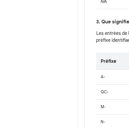
N/A
3. Que signifi
Les entrées de 
préfixe identifi
Préfixe
A-
QC-
M-
N-