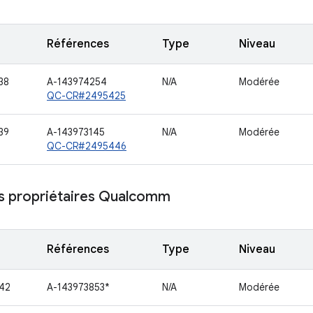
Références
Type
Niveau
38
A-143974254
N/A
Modérée
QC-CR#2495425
39
A-143973145
N/A
Modérée
QC-CR#2495446
 propriétaires Qualcomm
Références
Type
Niveau
42
A-143973853*
N/A
Modérée