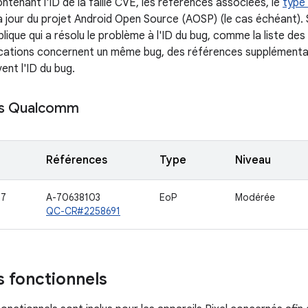
ntenant l'ID de la faille CVE, les références associées, le
type 
à jour du projet Android Open Source (AOSP) (le cas échéant). S
blique qui a résolu le problème à l'ID du bug, comme la liste d
ications concernent un même bug, des références supplémenta
ent l'ID du bug.
s Qualcomm
Références
Type
Niveau
87
A-70638103
EoP
Modérée
QC-CR#2258691
s fonctionnels