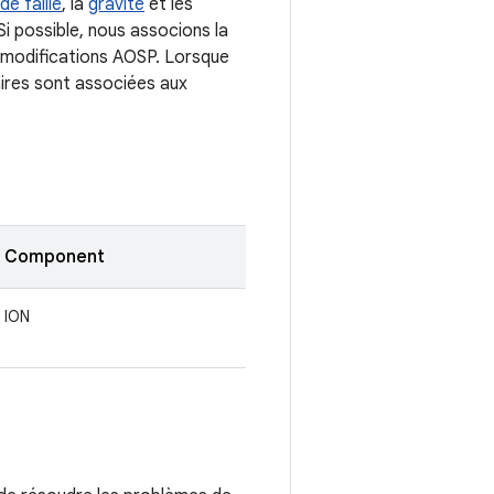
de faille
, la
gravité
et les
i possible, nous associons la
es modifications AOSP. Lorsque
ires sont associées aux
Component
ION