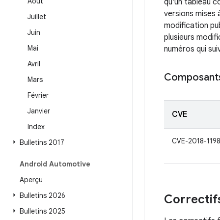
Août
qu'un tableau co
versions mises 
Juillet
modification pu
Juin
plusieurs modif
Mai
numéros qui suiv
Avril
Composant
Mars
Février
Janvier
CVE
Index
CVE-2018-119
Bulletins 2017
Android Automotive
Aperçu
Bulletins 2026
Correctif
Bulletins 2025