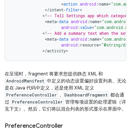
<
action
android
:
name
=
"com.and
<
/
intent
-
filter
<
!
-- Tell Settings app which category
<
meta
-
data
android
:
name
=
"com.android
android
:
value
=
"com.android.se
<
!
-- Add a summary text when the sett
<
meta
-
data
android
:
name
=
"com.android
android
:
resource
=
"@string/dis
<
/
activity
>
在呈现时，fragment 将要求您提供静态 XML 和
AndroidManifest
中定义的动态设置偏好设置列表。无论
是在 Java 代码中定义，还是使用 XML 定义
PreferenceController
，
DashboardFragment
都会通
过
PreferenceController
管理每项设置的处理逻辑（详
见下文）。然后，它们将以混合列表的形式显示在界面中。
Preference
Controller