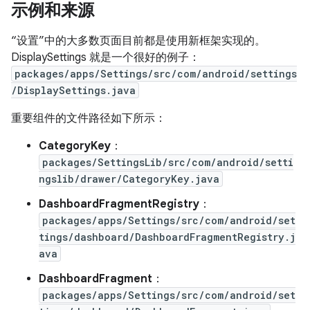
示例和来源
“设置”中的大多数页面目前都是使用新框架实现的。
DisplaySettings 就是一个很好的例子：
packages/apps/Settings/src/com/android/settings
/DisplaySettings.java
重要组件的文件路径如下所示：
CategoryKey
：
packages/SettingsLib/src/com/android/setti
ngslib/drawer/CategoryKey.java
DashboardFragmentRegistry
：
packages/apps/Settings/src/com/android/set
tings/dashboard/DashboardFragmentRegistry.j
ava
DashboardFragment
：
packages/apps/Settings/src/com/android/set