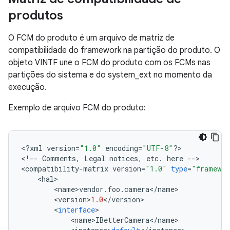
produtos
O FCM do produto é um arquivo de matriz de
compatibilidade do framework na partição do produto. O
objeto VINTF une o FCM do produto com os FCMs nas
partições do sistema e do system_ext no momento da
execução.
Exemplo de arquivo FCM do produto:
<
?
xml
version
=
"1.0"
encoding
=
"UTF-8"
?>
<
!
--
Comments
,
Legal
notices
,
etc
.
here
--
>
<
compatibility
-
matrix
version
=
"1.0"
type
=
"framewor
<
hal
>
<
name
>
vendor
.
foo
.
camera
<
/
name
>
<
version
>
1.0
<
/
version
>
<
interface
>
<
name
>
IBetterCamera
<
/
name
>