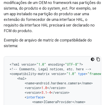
modificações de um OEM no framework nas partições do
sistema, do produto e do system_ext. Por exemplo, se
um app instalado na partição do produto usar uma
extensão do fornecedor de uma interface HAL, o
requisito da interface HAL precisará ser declarado no
FCM do produto.
Exemplo de arquivo de matriz de compatibilidade do
sistema:
<
?
xml
version
=
"1.0"
encoding
=
"UTF-8"
?>
<
!
--
Comments
,
Legal
notices
,
etc
.
here
--
>
<
compatibility
-
matrix
version
=
"1.0"
type
=
"framewor
<
hal
>
<
name
>
android
.
hardware
.
camera
<
/
name
>
<
version
>
1.0
<
/
version
>
<
version
>
3.1
-
4
<
/
version
>
<
interface
>
<
name
>
ICameraProvider
<
/
name
>