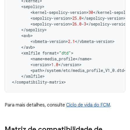
<
/
kernel
>
<
sepolicy
>
<
kernel
-
sepolicy
-
version
>
30
<
/
kernel
-
sepoli
<
sepolicy
-
version
>
25.0
<
/
sepolicy
-
version
>
<
sepolicy
-
version
>
26.0
-
3
<
/
sepolicy
-
version
<
/
sepolicy
>
<
avb
>
<
vbmeta
-
version
>
2.1
<
/
vbmeta
-
version
>
<
/
avb
>
<
xmlfile
format
=
"dtd"
>
<
name
>
media_profile
<
/
name
>
<
version
>
1.0
<
/
version
>
<
path
>
/
system
/
etc
/
media_profile_V1_0
.
dtd
<
/
<
/
xmlfile
>
<
/
compatibility
-
matrix
>
Para mais detalhes, consulte
Ciclo de vida do FCM
.
Matriz de compatibilidade de