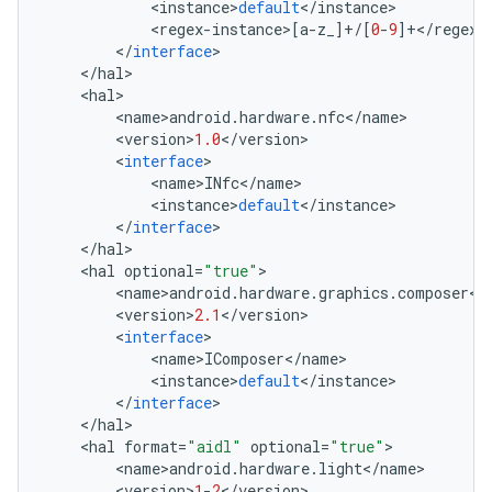
<
instance
>
default
<
/
instance
>
<
regex
-
instance
>[
a
-
z_
]
+/
[
0
-
9
]
+</
regex
-
<
/
interface
>
<
/
hal
>
<
hal
>
<
name
>
android
.
hardware
.
nfc
<
/
name
>
<
version
>
1.0
<
/
version
>
<
interface
>
<
name
>
INfc
<
/
name
>
<
instance
>
default
<
/
instance
>
<
/
interface
>
<
/
hal
>
<
hal
optional
=
"true"
>
<
name
>
android
.
hardware
.
graphics
.
composer
<
/
<
version
>
2.1
<
/
version
>
<
interface
>
<
name
>
IComposer
<
/
name
>
<
instance
>
default
<
/
instance
>
<
/
interface
>
<
/
hal
>
<
hal
format
=
"aidl"
optional
=
"true"
>
<
name
>
android
.
hardware
.
light
<
/
name
>
<
version
>
1
-
2
<
/
version
>