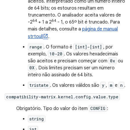
aceitos. Interpretado como um número inteiro
de 64 bits; os estouros resultam em
truncamento. O analisador aceita valores de
64
64
-2
+ 1 a 2
- 1, o 65º bit é truncado. Para
mais detalhes, consulte a
página de manual
strtoull
.
range
. O formato é
[int]-[int]
, por
exemplo,
10-20
. Os valores hexadecimais
são aceitos e precisam começar com
0x
ou
0X
. Dois limites precisam ser um número
inteiro não assinado de 64 bits.
tristate
. Os valores válidos são
y
,
m
e
n
.
compatibility-matrix.kernel.config.value.type
Obrigatório. Tipo do valor do item
CONFIG
:
string
int