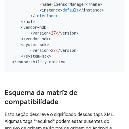
<
name
>
ISensorManager
<
/
name
>
<
instance
>
default
<
/
instance
>
<
/
interface
>
<
/
hal
>
<
vendor
-
ndk
>
<
version
>
27
<
/
version
>
<
/
vendor
-
ndk
>
<
system
-
sdk
>
<
version
>
27
<
/
version
>
<
/
system
-
sdk
>
<
/
compatibility
-
matrix
>
Esquema da matriz de
compatibilidade
Esta seção descreve o significado dessas tags XML.
Algumas tags "required" podem estar ausentes do
arquivo de origem na árvore de origem do Android e