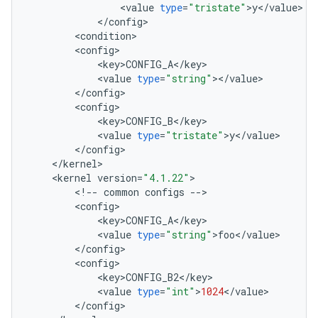
<
value
type
=
"tristate"
>
y
<
/
value
>
<
/
config
>
<
condition
>
<
config
>
<
key
>
CONFIG_A
<
/
key
>
<
value
type
=
"string"
>
<
/
value
>
<
/
config
>
<
config
>
<
key
>
CONFIG_B
<
/
key
>
<
value
type
=
"tristate"
>
y
<
/
value
>
<
/
config
>
<
/
kernel
>
<
kernel
version
=
"4.1.22"
>
<
!
--
common
configs
--
>
<
config
>
<
key
>
CONFIG_A
<
/
key
>
<
value
type
=
"string"
>
foo
<
/
value
>
<
/
config
>
<
config
>
<
key
>
CONFIG_B2
<
/
key
>
<
value
type
=
"int"
>
1024
<
/
value
>
<
/
config
>