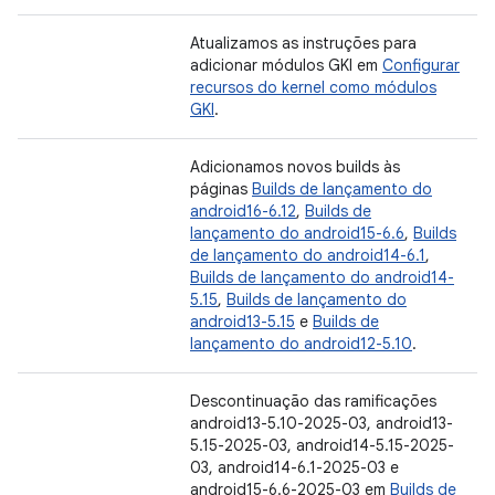
Atualizamos as instruções para
adicionar módulos GKI em
Configurar
recursos do kernel como módulos
GKI
.
Adicionamos novos builds às
páginas
Builds de lançamento do
android16-6.12
,
Builds de
lançamento do android15-6.6
,
Builds
de lançamento do android14-6.1
,
Builds de lançamento do android14-
5.15
,
Builds de lançamento do
android13-5.15
e
Builds de
lançamento do android12-5.10
.
Descontinuação das ramificações
android13-5.10-2025-03, android13-
5.15-2025-03, android14-5.15-2025-
03, android14-6.1-2025-03 e
android15-6.6-2025-03 em
Builds de