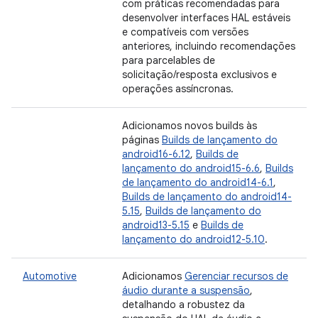
com práticas recomendadas para
desenvolver interfaces HAL estáveis
e compatíveis com versões
anteriores, incluindo recomendações
para parcelables de
solicitação/resposta exclusivos e
operações assíncronas.
Adicionamos novos builds às
páginas
Builds de lançamento do
android16-6.12
,
Builds de
lançamento do android15-6.6
,
Builds
de lançamento do android14-6.1
,
Builds de lançamento do android14-
5.15
,
Builds de lançamento do
android13-5.15
e
Builds de
lançamento do android12-5.10
.
Automotive
Adicionamos
Gerenciar recursos de
áudio durante a suspensão
,
detalhando a robustez da