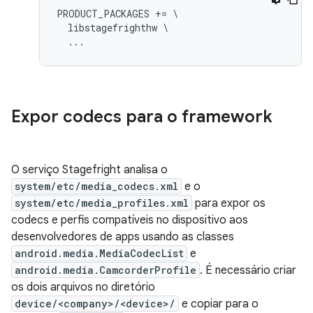
PRODUCT_PACKAGES += \

  libstagefrighthw \

Expor codecs para o framework
O serviço Stagefright analisa o
system/etc/media_codecs.xml
e o
system/etc/media_profiles.xml
para expor os
codecs e perfis compatíveis no dispositivo aos
desenvolvedores de apps usando as classes
android.media.MediaCodecList
e
android.media.CamcorderProfile
. É necessário criar
os dois arquivos no diretório
device/<company>/<device>/
e copiar para o