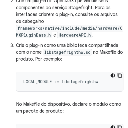
Crie um plug-in do OpenMAX que vincule seus
componentes ao serviço Stagefright. Para as
interfaces criarem o plug-in, consulte os arquivos
de cabeçalho
frameworks/native/include/media/hardware/O
MXPluginBase.h
e
HardwareAPI.h
.
Crie o plug-in como uma biblioteca compartilhada
com o nome
libstagefrighthw.so
no Makefile do
produto. Por exemplo:
No Makefile do dispositivo, declare o módulo como
um pacote de produto: