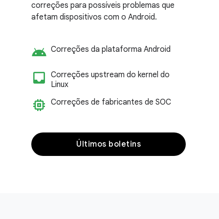
correções para possíveis problemas que
afetam dispositivos com o Android.
android
Correções da plataforma Android
inbox_customize
Correções upstream do kernel do
Linux
memory
Correções de fabricantes de SOC
Últimos boletins