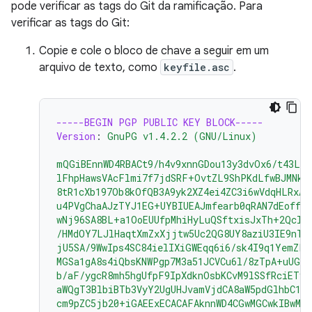
pode verificar as tags do Git da ramificação. Para
verificar as tags do Git:
Copie e cole o bloco de chave a seguir em um
arquivo de texto, como
keyfile.asc
.
-----BEGIN PGP PUBLIC KEY BLOCK-----
Version
:
GnuPG v1.4.2.2 (GNU/Linux)
mQGiBEnnWD4RBACt9/h4v9xnnGDou13y3dvOx6/t43LP
lFhpHawsVAcFlmi7f7jdSRF+OvtZL9ShPKdLfwBJMNkU
8tR1cXb197Ob8kOfQB3A9yk2XZ4ei4ZC3i6wVdqHLRxAB
u4PVgChaAJzTYJ1EG+UYBIUEAJmfearb0qRAN7dEoff0F
wNj96SA8BL+a1OoEUUfpMhiHyLuQSftxisJxTh+2Qclz
/HMdOY7LJlHaqtXmZxXjjtw5Uc2QG8UY8aziU3IE9nTj
jU5SA/9WwIps4SC84ielIXiGWEqq6i6/sk4I9q1YemZF2
MGSa1gA8s4iQbsKNWPgp7M3a51JCVCu6l/8zTpA+uUGap
b/aF/ygcR8mh5hgUfpF9IpXdknOsbKCvM9lSSfRciETyk
aWQgT3BlbiBTb3VyY2UgUHJvamVjdCA8aW5pdGlhbC1j
cm9pZC5jb20+iGAEExECACAFAknnWD4CGwMGCwkIBwMC