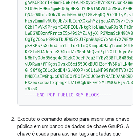
gAAKCRDorT+BmrEOeNr+AJ42Xy6tEW7r3KzrJxnRX8mi
2t09Ed+9Bm4gmEO5Ag0ESedYRBAIAKVW1JcMBWvV/0Bo9
QN4mWRhfzDOk/Rosdb0csAO/l8Kz0gKQPOfObtyYjvI8
hisyEmmHv6U8gUb/xHLIanXGxwhYzjgeuAXVCsv+EvoP
C2b1TvVk9PryzmE4BPIQL/NtgR1oLWm/uWR9zRUFtBnE4
LWBGWE0znfRrnczI5p49i2YZJAjyX1P2WzmScK49CV82
OgTg7Cow+8PRaTkJEW5Y2JIZpnRUq0CYxAmHYX79EMKH
pK+KMs/s3r6nJrnYLTfdZhtmQXimpoDMJg1zxmL8UfNU
KZ8laHRARonte394hidZzM5nb6hQvpPjt2OlPRsyqVxw4
N8bTyOJo856qg4oOEzKG9eeF7oaZTYBy33BTL0408sEB
vUXRwm/fFKgpsOysxC6xi553CxBUCH2omNV6Ka1LNMwzS
G1S8fXgE0Lq3cdDM/GJ4QXP/p6LiwNF99faDMTV3+2SA
hN0DlsIw8hqJc0WISQQYEQIACQUCSedYRAIbDAAKCRDo
EXzeoxcdoafxqf6gZlJZlACgkWF7wi2YLW3Oa+jv2QST
=Wi5D
-----END PGP PUBLIC KEY BLOCK-----
Execute o comando abaixo para inserir uma chave
pública em um banco de dados de chave GnuPG. A
chave é usada para assinar tags anotadas que