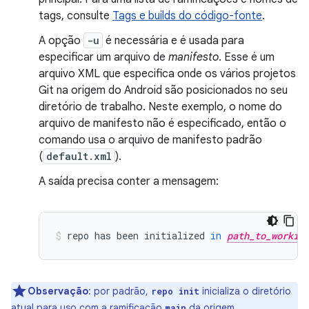
tags, consulte
Tags e builds do código-fonte
.
A opção
-u
é necessária e é usada para
especificar um arquivo de
manifesto
. Esse é um
arquivo XML que especifica onde os vários projetos
Git na origem do Android são posicionados no seu
diretório de trabalho. Neste exemplo, o nome do
arquivo de manifesto não é especificado, então o
comando usa o arquivo de manifesto padrão
(
default.xml
).
A saída precisa conter a mensagem:
repo
has
been
initialized
in
path_to_workin
Observação
:
por padrão,
inicializa o diretório
repo init
atual para uso com a ramificação
da origem.
main