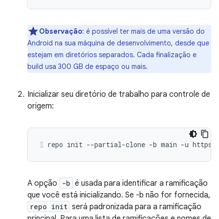
Observação
:
é possível ter mais de uma versão do
Android na sua máquina de desenvolvimento, desde que
estejam em diretórios separados. Cada finalização e
build usa 300 GB de espaço ou mais.
Inicializar seu diretório de trabalho para controle de
origem:
repo
init
--partial-clone
-b
main
-u
https:
A opção
-b
é usada para identificar a ramificação
que você está inicializando. Se -b não for fornecida,
repo init
será padronizada para a ramificação
principal. Para uma lista de ramificações e nomes de