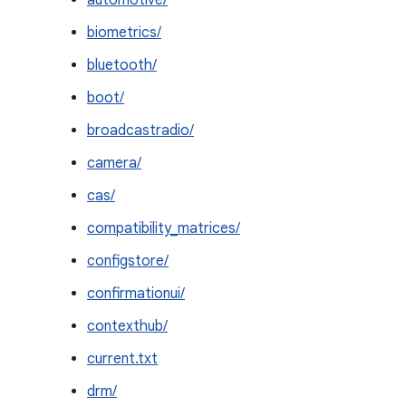
automotive/
biometrics/
bluetooth/
boot/
broadcastradio/
camera/
cas/
compatibility_matrices/
configstore/
confirmationui/
contexthub/
current.txt
drm/