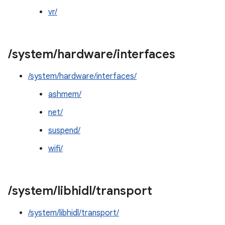
vr/
/
system
/
hardware
/
interfaces
/system/hardware/interfaces/
ashmem/
net/
suspend/
wifi/
/
system
/
libhidl
/
transport
/system/libhidl/transport/