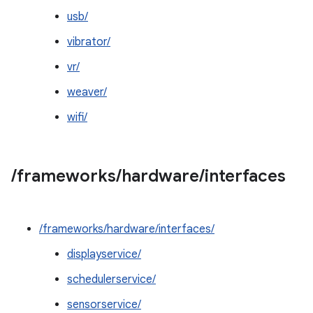
usb/
vibrator/
vr/
weaver/
wifi/
/
frameworks
/
hardware
/
interfaces
/frameworks/hardware/interfaces/
displayservice/
schedulerservice/
sensorservice/