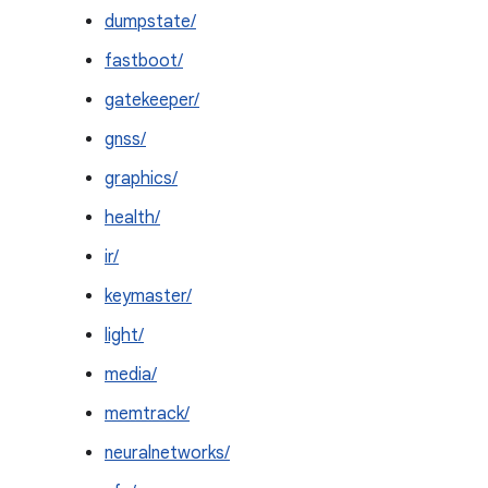
dumpstate/
fastboot/
gatekeeper/
gnss/
graphics/
health/
ir/
keymaster/
light/
media/
memtrack/
neuralnetworks/