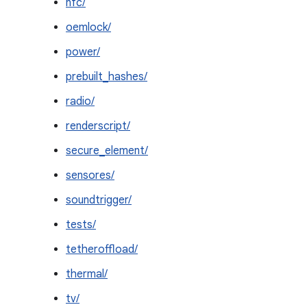
nfc/
oemlock/
power/
prebuilt_hashes/
radio/
renderscript/
secure_element/
sensores/
soundtrigger/
tests/
tetheroffload/
thermal/
tv/