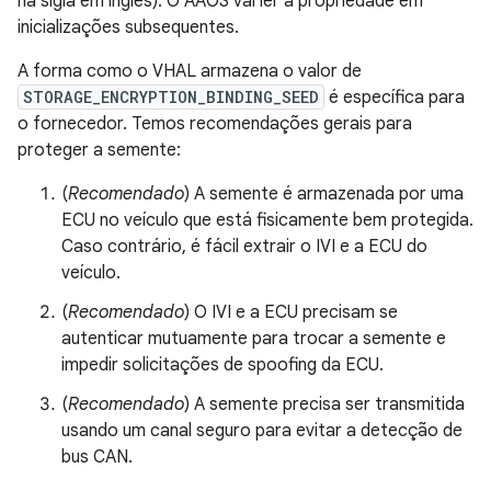
na sigla em inglês). O AAOS vai ler a propriedade em
inicializações subsequentes.
A forma como o VHAL armazena o valor de
STORAGE_ENCRYPTION_BINDING_SEED
é específica para
o fornecedor. Temos recomendações gerais para
proteger a semente:
(
Recomendado
) A semente é armazenada por uma
ECU no veículo que está fisicamente bem protegida.
Caso contrário, é fácil extrair o IVI e a ECU do
veículo.
(
Recomendado
) O IVI e a ECU precisam se
autenticar mutuamente para trocar a semente e
impedir solicitações de spoofing da ECU.
(
Recomendado
) A semente precisa ser transmitida
usando um canal seguro para evitar a detecção de
bus CAN.