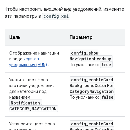
Чтобы настроить
внешний вид
уведомлений, измените
эти параметры в
config.xml
:
Цель
Параметр
config
_
show
Отображение навигации
Navigation
Headsup
в виде
хедз-ап-
true
уведомления (HUN)
.
По умолчанию:
config
_
enable
Card
Укажите цвет фона
Background
Color
For
карточки уведомления
Category
Navigation
для категории под
false
названием
По умолчанию:
Notification
.
CATEGORY
_
NAVIGATION
config
_
enable
Card
Установите цвет фона
Background
Color
For
карточки для