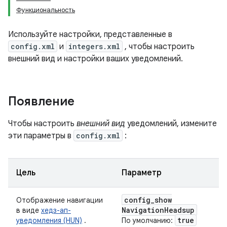
Функциональность
Используйте настройки, представленные в
config.xml
и
integers.xml
, чтобы настроить
внешний вид и настройки ваших уведомлений.
Появление
Чтобы настроить
внешний вид
уведомлений, измените
эти параметры в
config.xml
:
Цель
Параметр
config
_
show
Отображение навигации
Navigation
Headsup
в виде
хедз-ап-
true
уведомления (HUN)
.
По умолчанию: