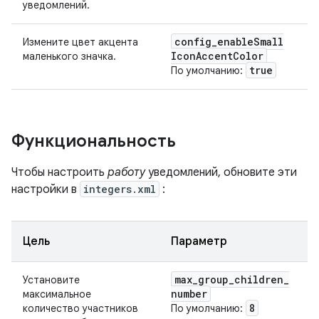
уведомлений.
config
_
enable
Small
Измените цвет акцента
Icon
Accent
Color
маленького значка.
true
По умолчанию:
Функциональность
Чтобы настроить
работу
уведомлений, обновите эти
настройки в
integers.xml
:
Цель
Параметр
max
_
group
_
children
_
Установите
number
максимальное
8
количество участников
По умолчанию: