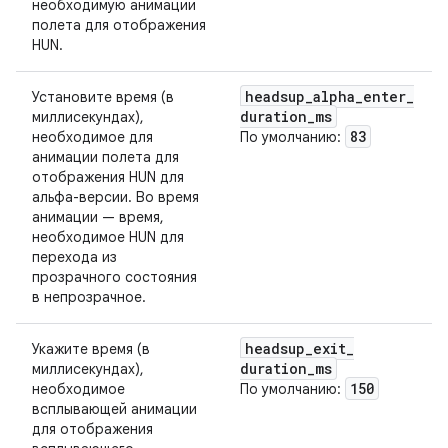
необходимую анимации
полета для отображения
HUN.
headsup
_
alpha
_
enter
_
Установите время (в
duration
_
ms
миллисекундах),
83
необходимое для
По умолчанию:
анимации полета для
отображения HUN для
альфа-версии. Во время
анимации — время,
необходимое HUN для
перехода из
прозрачного состояния
в непрозрачное.
headsup
_
exit
_
Укажите время (в
duration
_
ms
миллисекундах),
150
необходимое
По умолчанию:
всплывающей анимации
для отображения