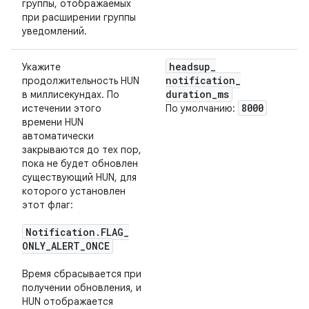
группы, отображаемых
при расширении группы
уведомлений.
headsup
_
Укажите
notification
_
продолжительность HUN
duration
_
ms
в миллисекундах. По
8000
истечении этого
По умолчанию:
времени HUN
автоматически
закрываются до тех пор,
пока не будет обновлен
существующий HUN, для
которого установлен
этот флаг:
Notification
.
FLAG
_
ONLY
_
ALERT
_
ONCE
Время сбрасывается при
получении обновления, и
HUN отображается