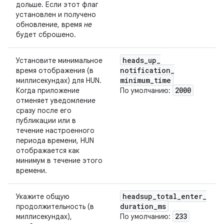
дольше. Если этот флаг
установлен и получено
обновление, время
не
будет сброшено.
heads
_
up
_
Установите минимальное
notification
_
время отображения (в
minimum
_
time
миллисекундах) для HUN.
2000
Когда приложение
По умолчанию:
отменяет уведомление
сразу после его
публикации или в
течение настроенного
периода времени, HUN
отображается как
минимум в течение этого
времени.
headsup
_
total
_
enter
_
Укажите общую
duration
_
ms
продолжительность (в
233
миллисекундах),
По умолчанию: