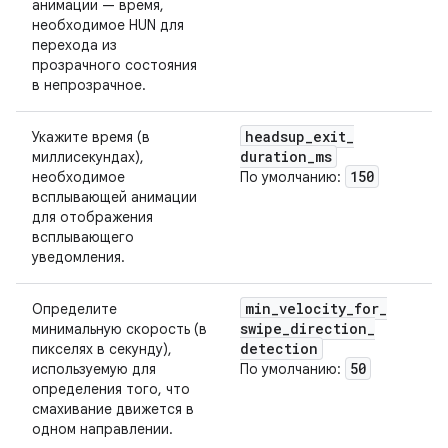
анимации — время,
необходимое HUN для
перехода из
прозрачного состояния
в непрозрачное.
headsup
_
exit
_
Укажите время (в
duration
_
ms
миллисекундах),
150
необходимое
По умолчанию:
всплывающей анимации
для отображения
всплывающего
уведомления.
min
_
velocity
_
for
_
Определите
swipe
_
direction
_
минимальную скорость (в
detection
пикселях в секунду),
50
используемую для
По умолчанию:
определения того, что
смахивание движется в
одном направлении.