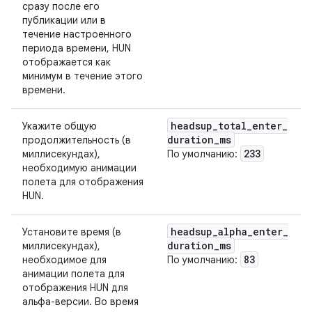
сразу после его
публикации или в
течение настроенного
периода времени, HUN
отображается как
минимум в течение этого
времени.
headsup
_
total
_
enter
_
Укажите общую
duration
_
ms
продолжительность (в
233
миллисекундах),
По умолчанию:
необходимую анимации
полета для отображения
HUN.
headsup
_
alpha
_
enter
_
Установите время (в
duration
_
ms
миллисекундах),
83
необходимое для
По умолчанию:
анимации полета для
отображения HUN для
альфа-версии. Во время