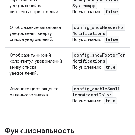
System
App
уведомлений из
false
системных приложений.
По умолчанию:
config
_
show
Header
For
Отображение заголовка
Notifications
уведомления вверху
false
списка уведомлений.
По умолчанию:
config
_
show
Footer
For
Отобразить нижний
Notifications
колонтитул уведомлений
true
внизу списка
По умолчанию:
уведомлений.
config
_
enable
Small
Измените цвет акцента
Icon
Accent
Color
маленького значка.
true
По умолчанию:
Функциональность