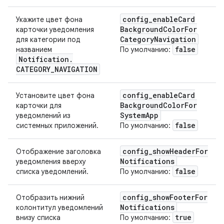
config
_
enable
Card
Укажите цвет фона
Background
Color
For
карточки уведомления
Category
Navigation
для категории под
false
названием
По умолчанию:
Notification
.
CATEGORY
_
NAVIGATION
config
_
enable
Card
Установите цвет фона
Background
Color
For
карточки для
System
App
уведомлений из
false
системных приложений.
По умолчанию:
config
_
show
Header
For
Отображение заголовка
Notifications
уведомления вверху
false
списка уведомлений.
По умолчанию:
config
_
show
Footer
For
Отобразить нижний
Notifications
колонтитул уведомлений
true
внизу списка
По умолчанию: