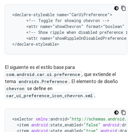
<declare-styleable name="CarUiPreference">

      <!-- Toggle for showing chevron -->

      <attr name="showChevron" format="boolean" />

      <!-- Show ripple when disabled preference is 
      <attr name="showRippleOnDisabledPreference" 
</declare-styleable>
El siguiente es el estilo base para
com.android.car.ui.preference
, que extiende el
tema
androidx.Preference
. El elemento de diseño
chevron
se define en
car_ui_preference_icon_chevron.xml
.
<
selector
xmlns
:
android
=
"http://schemas.android.co
<
item
android
:
state_enabled
=
"false"
android
:
draw
<
item
android
:
state_enabled
=
"true"
android
:
drawa