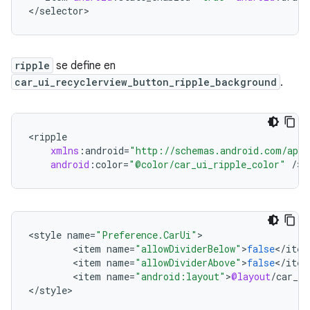
<
/
selector
>
ripple
se define en
car_ui_recyclerview_button_ripple_background
.
<
ripple
xmlns
:
android
=
"http://schemas.android.com/apk/
android
:
color
=
"@color/car_ui_ripple_color"
/
>
<
style
name
=
"Preference.CarUi"
<
item
name
=
"allowDividerBelow"
>
false
<
/
item
<
item
name
=
"allowDividerAbove"
>
false
<
/
item
<
item
name
=
"android:layout"
>
@layout
/
car_ui
<
/
style
>