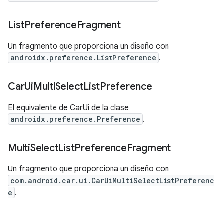
List
Preference
Fragment
Un fragmento que proporciona un diseño con
androidx.preference.ListPreference
.
Car
Ui
Multi
Select
List
Preference
El equivalente de CarUi de la clase
androidx.preference.Preference
.
Multi
Select
List
Preference
Fragment
Un fragmento que proporciona un diseño con
com.android.car.ui.CarUiMultiSelectListPreferenc
e
.