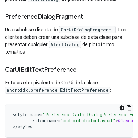
Preference
Dialog
Fragment
Una subclase directa de
CarUiDialogFragment
. Los
clientes deben crear una subclase de esta clase para
presentar cualquier
AlertDialog
de plataforma
temática.
Car
Ui
Edit
Text
Preference
Este es el equivalente de CarUi de la clase
androidx.preference.EditTextPreference
:
<
style
name
=
"Preference.CarUi.DialogPreference.Edi
<
item
name
=
"android:dialogLayout"
>
@layout
/
<
/
style
>