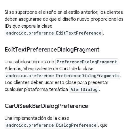
Si se superpone el diseño en el estilo anterior, los clientes
deben asegurarse de que el diseño nuevo proporcione los
IDs que espera la clase
androidx.preference.EditTextPreference
.
Edit
Text
Preference
Dialog
Fragment
Una subclase directa de
PreferenceDialogFragment
.
Además, el equivalente de CarUi de la clase
androidx.preference.PreferenceDialogFragments
.
Los clientes deben usar esta clase para presentar
cualquier plataforma temática
AlertDialog
.
Car
Ui
Seek
Bar
Dialog
Preference
Una implementación de la clase
androidx.preference.DialogPreference
, que