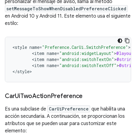
personalizar el mensaje de aviso, llama al método
setMessageToShowWhenDisabledPreferenceClicked
en Android 10 y Android 11. Este elemento usa el siguiente
estilo:
<
style
name
=
"Preference.CarUi.SwitchPreference"
<
item
name
=
"android:widgetLayout"
>
@layout
/
<
item
name
=
"android:switchTextOn"
>
@string
<
item
name
=
"android:switchTextOff"
>
@strin
<
/
style
>
Car
Ui
Two
Action
Preference
Es una subclase de
CarUiPreference
que habilita una
acción secundaria. A continuación, se proporcionan los
atributos que se pueden usar para customizar este
elemento: