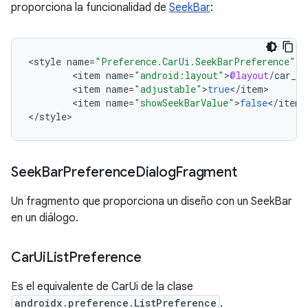
proporciona la funcionalidad de
SeekBar
:
<
style
name
=
"Preference.CarUi.SeekBarPreference"
<
item
name
=
"android:layout"
>
@layout
/
car_ui
<
item
name
=
"adjustable"
>
true
<
/
item
<
item
name
=
"showSeekBarValue"
>
false
<
/
item
>

<
/
style
>
Seek
Bar
Preference
Dialog
Fragment
Un fragmento que proporciona un diseño con un SeekBar
en un diálogo.
Car
Ui
List
Preference
Es el equivalente de CarUi de la clase
androidx.preference.ListPreference
.