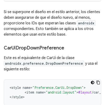
Si se superpone el diseño en el estilo anterior, los clientes
deben asegurarse de que el diseño nuevo, al menos,
proporcione los IDs que esperan las clases
androidx
correspondientes. Esto también se aplica a los otros
elementos que usan este estilo base.
Car
Ui
Drop
Down
Preference
Este es el equivalente de CarUi de la clase
androidx.preference.DropDownPreference
y usa el
siguiente estilo:
<
style
name
=
"Preference.CarUi.DropDown"
<
item
name
=
"android:layout"
>
@layout
/
car_ui
<
/
style
>