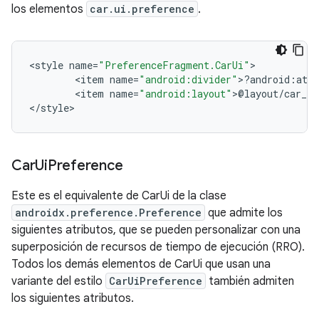
los elementos
car.ui.preference
.
<
style
name
=
"PreferenceFragment.CarUi"
<
item
name
=
"android:divider"
>
?
android
:
attr
<
item
name
=
"android:layout"
>
@
layout
/
car_ui
<
/
style
>
Car
Ui
Preference
Este es el equivalente de CarUi de la clase
androidx.preference.Preference
que admite los
siguientes atributos, que se pueden personalizar con una
superposición de recursos de tiempo de ejecución (RRO).
Todos los demás elementos de CarUi que usan una
variante del estilo
CarUiPreference
también admiten
los siguientes atributos.