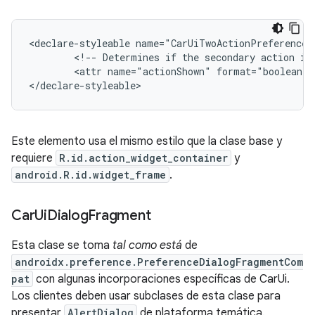
<declare-styleable name="CarUiTwoActionPreference">
        <!-- Determines if the secondary action is 
        <attr name="actionShown" format="boolean"/>
</declare-styleable>
Este elemento usa el mismo estilo que la clase base y
requiere
R.id.action_widget_container
y
android.R.id.widget_frame
.
Car
Ui
Dialog
Fragment
Esta clase se toma
tal como está
de
androidx.preference.PreferenceDialogFragmentCom
pat
con algunas incorporaciones específicas de CarUi.
Los clientes deben usar subclases de esta clase para
presentar
AlertDialog
de plataforma temática.