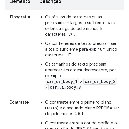
Elemento
Descrição
Tipografia
Os rótulos de texto das guias
precisam ser largos o suficiente para
exibir strings de pelo menos 6
caracteres "W".
Os contêineres de texto precisam ser
altos o suficiente para exibir um único
caractere "H".
Os tamanhos do texto precisam
aparecer em ordem decrescente, por
exemplo:
car_ui_body_1
car_ui_body_2
>
car_ui_body_3
>
Contraste
O contraste entre o primeiro plano
(texto) e o segundo plano PRECISA ser
de pelo menos 4,5:1.
O contraste entre a cor do botão e o
plano de fundo PRECISA ser de pelo