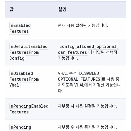
값
설명
m
Enabled
현재 사용 설정된 기능입니다.
Features
m
Default
Enabled
config
_
allowed
_
optional
_
Features
From
car
_
features
에 나열된 선택적
Config
기능입니다.
m
Disabled
DISABLED
_
VHAL 속성
Features
From
OPTIONAL
_
FEATURES
로 사용 중
Vhal
지되도록 VHAL에서 지정한 기능입니
다.
m
Pending
Enabled
재부팅 시 사용 설정될 기능입니다.
Features
m
Pending
재부팅 후 사용 중지될 기능입니다.