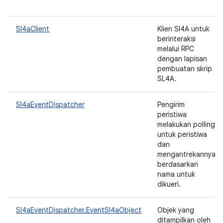
Sl4aClient
Klien Sl4A untuk
berinteraksi
melalui RPC
dengan lapisan
pembuatan skrip
SL4A.
Sl4aEventDispatcher
Pengirim
peristiwa
melakukan polling
untuk peristiwa
dan
mengantrekannya
berdasarkan
nama untuk
dikueri.
Sl4aEventDispatcher.EventSl4aObject
Objek yang
ditampilkan oleh