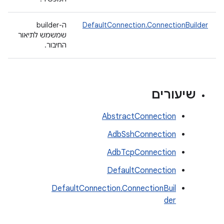
DefaultConnection.ConnectionBuilder
ה-builder
שמשמש לתיאור
החיבור.
שיעורים
AbstractConnection
AdbSshConnection
AdbTcpConnection
DefaultConnection
DefaultConnection.ConnectionBuil
der