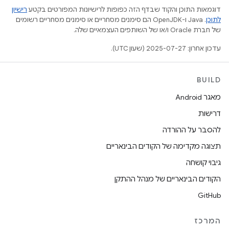
דוגמאות התוכן והקוד שבדף הזה כפופות לרישיונות המפורטים בקטע
רישיון
לתוכן
.‏ Java ו-OpenJDK הם סימנים מסחריים או סימנים מסחריים רשומים
של חברת Oracle ו/או של השותפים העצמאיים שלה.
עדכון אחרון: 2025-07-27 (שעון UTC).
BUILD
מאגר Android
דרישות
להסבר על ההורדה
תצוגה מקדימה של הקודים הבינאריים
גיבוי קושחה
הקודים הבינאריים של מנהל ההתקן
GitHub
המרכז