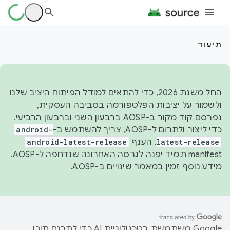
תיעוד
החל משנת 2026, כדי להתאים למודל הפיתוח היציב שלנו
ולשמור על יציבות הפלטפורמה בסביבה העסקית,
נפרסם קוד מקור ב-AOSP ברבעון השני וברבעון הרביעי.
כדי ליצור ולתרום ל-AOSP, צריך להשתמש ב-
android-
latest-release
. הענף
android-latest-release
manifest תמיד יפנה לגרסה האחרונה שנדחפה ל-AOSP.
מידע נוסף זמין במאמר
שינויים ב-AOSP
.
‫Google משתמשת בטכנולוגיית AI כדי לתרגם תוכן