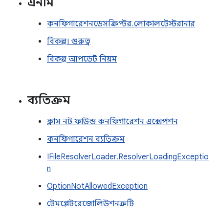
এনাম
কনফিগারেশনডেসক্রিপ্টর.লোকালটেস্টরানার
বিকল্প। গুরুত্ব
বিকল্প আপডেট নিয়ম
ব্যতিক্রম
ক্লাস নট ফাউন্ড কনফিগারেশন এক্সেপশন
কনফিগারেশন ব্যতিক্রম
IFileResolverLoader.ResolverLoadingExceptio
n
OptionNotAllowedException
টেমপ্লেটরেজোলিউশনত্রুটি