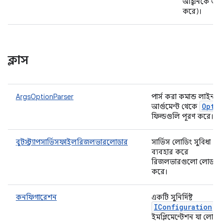
আহ্বানকে অন্তর
করে)।
ক্লাস
ArgsOptionParser
পার্স করা কমান্ড লাইন
Opti
আর্গুমেন্ট থেকে
ফিল্ডগুলি পূরণ করে।
বুটস্ট্র্যাপসার্ভিসফাইলরিজলভারলোডার
সার্ভিস লোডিং সুবিধা
ব্যবহার করে
রিজলভারগুলো লোড
করে।
কনফিগারেশন
একটি সুনির্দিষ্ট
IConfiguration
ইমপ্লিমেন্টেশন যা লোড