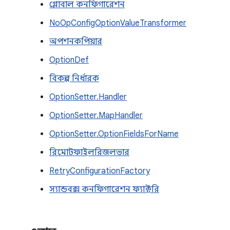
গ্লোবাল কনফিগারেশন
NoOpConfigOptionValueTransformer
অপশনকপিয়ার
OptionDef
বিকল্প নির্ধারক
OptionSetter.Handler
OptionSetter.MapHandler
OptionSetter.OptionFieldsForName
রিমোটফাইলরিজলভার
RetryConfigurationFactory
স্যান্ডবক্স কনফিগারেশন ফ্যাক্টরি