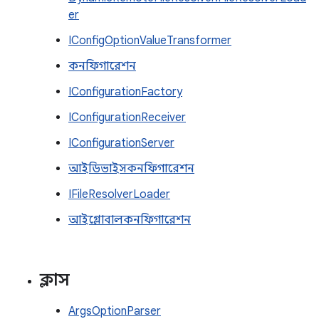
er
IConfigOptionValueTransformer
কনফিগারেশন
IConfigurationFactory
IConfigurationReceiver
IConfigurationServer
আইডিভাইসকনফিগারেশন
IFileResolverLoader
আইগ্লোবালকনফিগারেশন
ক্লাস
ArgsOptionParser