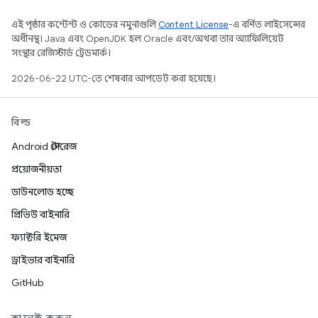
এই পৃষ্ঠার কন্টেন্ট ও কোডের নমুনাগুলি
Content License
-এ বর্ণিত লাইসেন্সের
অধীনস্থ। Java এবং OpenJDK হল Oracle এবং/অথবা তার অ্যাফিলিয়েট
সংস্থার রেজিস্টার্ড ট্রেডমার্ক।
2026-06-22 UTC-তে শেষবার আপডেট করা হয়েছে।
বিল্ড
Android স্টোরেজ
প্রয়োজনীয়তা
ডাউনলোড হচ্ছে
প্রিভিউ বাইনারি
ফ্যাক্টরি ইমেজ
ড্রাইভার বাইনারি
GitHub