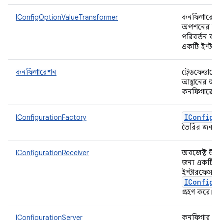
IConfigOptionValueTransformer
কনফিগারেশ
অপশনের মা
পরিবর্তন কর
একটি ইন্টা
কনফিগারেশন
ট্রেডফেডারে
আহ্বানের জন্
কনফিগারেশন
IConfigu
IConfigurationFactory
তৈরির জন্য ফ্
IConfigurationReceiver
অবজেক্ট উপস
জন্য একটি 
ইন্টারফেস য
IConfigu
গ্রহণ করে।
IConfigurationServer
কনফিগার সার