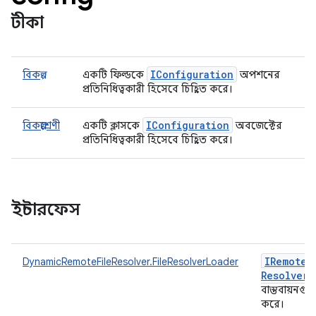
টীকা
IConfiguration
বিকল্প
একটি ফিল্ডকে
অপশনের
প্রতিনিধিত্বকারী হিসেবে চিহ্নিত করে।
IConfiguration
বিকল্পশ্রেণী
একটি ক্লাসকে
অবজেক্টের
প্রতিনিধিত্বকারী হিসেবে চিহ্নিত করে।
ইন্টারফেস
IRemote
F
DynamicRemoteFileResolver.FileResolverLoader
Resolver
বাস্তবায়নগ
করে।