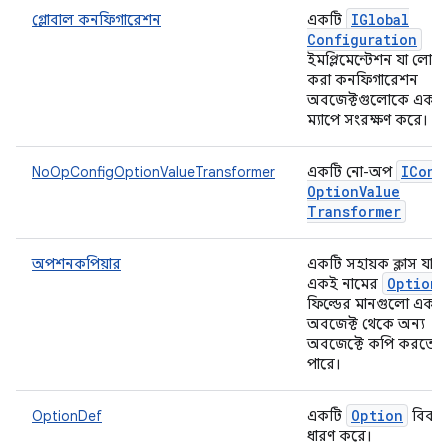
IGlobal
গ্লোবাল কনফিগারেশন
একটি
Configuration
ইমপ্লিমেন্টেশন যা লোড
করা কনফিগারেশন
অবজেক্টগুলোকে একটি
ম্যাপে সংরক্ষণ করে।
IConf
NoOpConfigOptionValueTransformer
একটি নো-অপ
Option
Value
Transformer
অপশনকপিয়ার
একটি সহায়ক ক্লাস যা
Option
একই নামের
ফিল্ডের মানগুলো এক
অবজেক্ট থেকে অন্য
অবজেক্টে কপি করতে
পারে।
Option
OptionDef
একটি
বিবর
ধারণ করে।