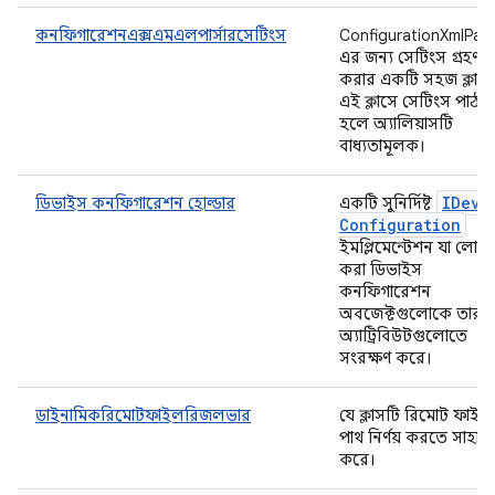
কনফিগারেশনএক্সএমএলপার্সারসেটিংস
ConfigurationXmlPars
এর জন্য সেটিংস গ্রহণ
করার একটি সহজ ক্লাস
এই ক্লাসে সেটিংস পাঠাত
হলে অ্যালিয়াসটি
বাধ্যতামূলক।
IDevi
ডিভাইস কনফিগারেশন হোল্ডার
একটি সুনির্দিষ্ট
Configuration
ইমপ্লিমেন্টেশন যা লোড
করা ডিভাইস
কনফিগারেশন
অবজেক্টগুলোকে তার
অ্যাট্রিবিউটগুলোতে
সংরক্ষণ করে।
ডাইনামিকরিমোটফাইলরিজলভার
যে ক্লাসটি রিমোট ফাইল
পাথ নির্ণয় করতে সাহায্য
করে।