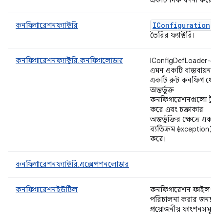
একটি দিক বর্ণনা করে।
IConfiguration
কনফিগারেশনফ্যাক্টরি
তৈরির ফ্যাক্টরি।
কনফিগারেশনফ্যাক্টরি.কনফিগলোডার
IConfigDefLoader-এ
এমন একটি বাস্তবায়ন যা
একটি রুট কনফিগ থেক
অন্তর্ভুক্ত
কনফিগারেশনগুলো ট্র্য
করে এবং চক্রাকার
অন্তর্ভুক্তির ক্ষেত্রে একটি
ব্যতিক্রম (exception) থ্
করে।
কনফিগারেশনফ্যাক্টরি.এক্সেপশনলোডার
কনফিগারেশনইউটিল
কনফিগারেশন ফাইলগু
পরিচালনা করার জন্য
প্রয়োজনীয় ফাংশনসমূহ।