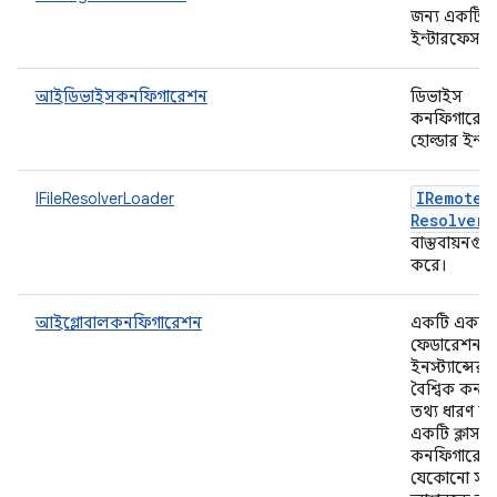
জন্য একটি
ইন্টারফেস।
আইডিভাইসকনফিগারেশন
ডিভাইস
কনফিগারেশ
হোল্ডার ইন্ট
IRemote
F
IFileResolverLoader
Resolver
বাস্তবায়নগ
করে।
আইগ্লোবালকনফিগারেশন
একটি একক ট
ফেডারেশন
ইনস্ট্যান্সের 
বৈশ্বিক কনফ
তথ্য ধারণ ক
একটি ক্লাস (যা
কনফিগারেশ
যেকোনো সংখ