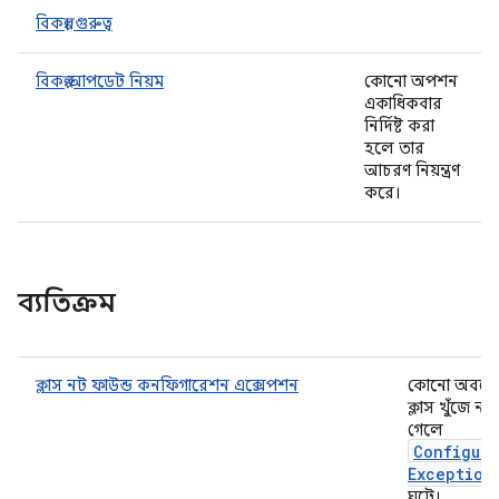
বিকল্প। গুরুত্ব
বিকল্প আপডেট নিয়ম
কোনো অপশন
একাধিকবার
নির্দিষ্ট করা
হলে তার
আচরণ নিয়ন্ত্রণ
করে।
ব্যতিক্রম
ক্লাস নট ফাউন্ড কনফিগারেশন এক্সেপশন
কোনো অবজেক
ক্লাস খুঁজে না 
গেলে
Configura
Exception
ঘটে।