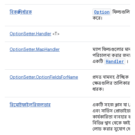
Option
বিকল্প নির্ধারক
ফিল্ডগুলি প
করে।
OptionSetter.Handler
<T>
OptionSetter.MapHandler
ম্যাপ ফিল্ডগুলোর মান
পরিচালনা করার জন্য
Handler
একটি
।
OptionSetter.OptionFieldsForName
প্রদত্ত নামসহ ঐচ্ছিক
ক্ষেত্রগুলির তালিকার জ
ধারক।
রিমোটফাইলরিজলভার
একটি সহজ ক্লাস যা URI
এবং সার্ভিস প্রোভাইডার
কার্যকারিতা ব্যবহার কর
বিভিন্ন স্থান থেকে ফাইল
লোড করার সুযোগ দেয়।