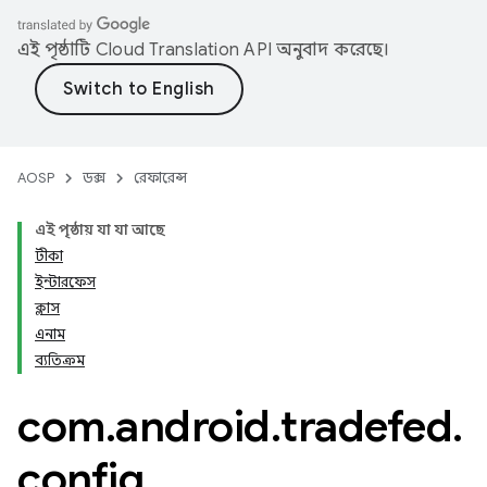
এই পৃষ্ঠাটি
Cloud Translation API
অনুবাদ করেছে।
AOSP
ডক্স
রেফারেন্স
এই পৃষ্ঠায় যা যা আছে
টীকা
ইন্টারফেস
ক্লাস
এনাম
ব্যতিক্রম
com
.
android
.
tradefed
.
config