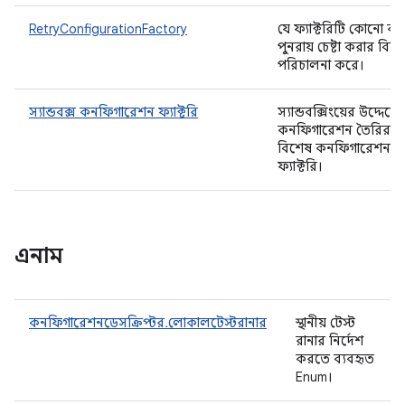
RetryConfigurationFactory
যে ফ্যাক্টরিটি কোনো কমা
পুনরায় চেষ্টা করার বিষয
পরিচালনা করে।
স্যান্ডবক্স কনফিগারেশন ফ্যাক্টরি
স্যান্ডবক্সিংয়ের উদ্দেশ্যে
কনফিগারেশন তৈরির জন
বিশেষ কনফিগারেশন
ফ্যাক্টরি।
এনাম
কনফিগারেশনডেসক্রিপ্টর.লোকালটেস্টরানার
স্থানীয় টেস্ট
রানার নির্দেশ
করতে ব্যবহৃত
Enum।