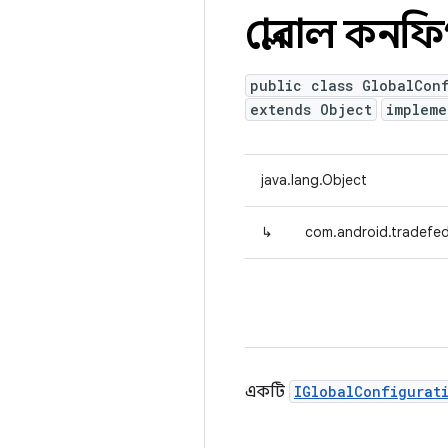
গ্লোবাল কনফ
public class GlobalCon
extends Object
implem
java.lang.Object
↳
com.android.tradefed
একটি
IGlobalConfigurat