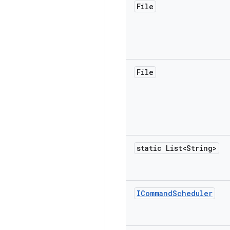
File
File
static List<String>
ICommand
Scheduler