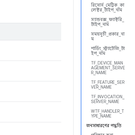
রিসোর্স_মেট্রিক_কা
লেক্টর_টাইপ_নাম
স্যান্ডবক্স_ফ্যাক্টরি_
টাইপ_নাম
সময়সূচী_প্রকার_না
ম
শার্ডিং_স্ট্র্যাটেজি_টা
ইপ_নাম
TF_DEVICE_MAN
AGEMENT_SERVE
R_NAME
TF_FEATURE_SER
VER_NAME
TF_INVOCATION_
SERVER_NAME
WTF_HANDLER_T
YPE_NAME
জনসাধারণের পদ্ধতি