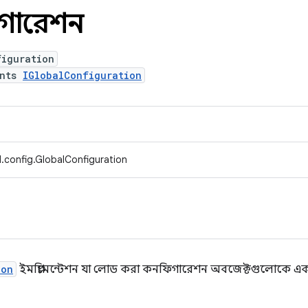
িগারেশন
figuration
ents
IGlobalConfiguration
.config.GlobalConfiguration
ion
ইমপ্লিমেন্টেশন যা লোড করা কনফিগারেশন অবজেক্টগুলোকে একট