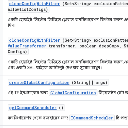
clone
Config
With
Filter
(Set<String> exclusion
Patte
allowlist
Configs)
একটি হোয়াইট লিস্টের ভিত্তিতে গ্লোবাল কনফিগারেশন ফিল্টার করু
দিন।
clone
Config
With
Filter
(Set<String> exclusion
Patte
Value
Transformer
transformer
,
boolean deep
Copy
,
St
Configs)
একটি হোয়াইট লিস্টের ভিত্তিতে গ্লোবাল কনফিগারেশন ফিল্টার করুন, 
এবং একটি XML ফাইলে আউটপুট দেওয়ার সুযোগ রাখুন।
create
Global
Configuration
(String[] args)
GlobalConfiguration
এই TF ইনস্ট্যান্সের জন্য
সিঙ্গেলটন সেট 
get
Command
Scheduler
()
ICommandScheduler
কনফিগারেশন থেকে ব্যবহারের জন্য
টি পাওয়