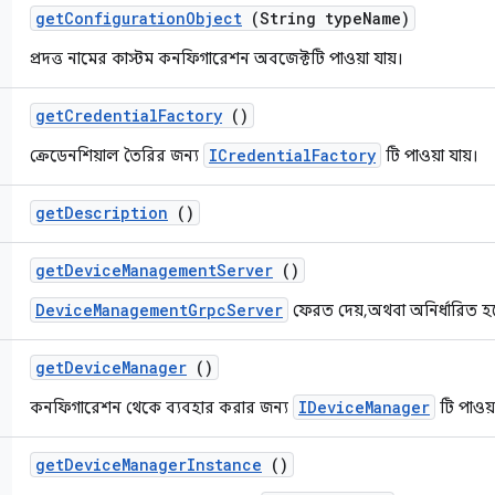
get
Configuration
Object
(String type
Name)
প্রদত্ত নামের কাস্টম কনফিগারেশন অবজেক্টটি পাওয়া যায়।
get
Credential
Factory
()
ICredentialFactory
ক্রেডেনশিয়াল তৈরির জন্য
টি পাওয়া যায়।
get
Description
()
get
Device
Management
Server
()
DeviceManagementGrpcServer
ফেরত দেয়, অথবা অনির্ধারিত হ
get
Device
Manager
()
IDeviceManager
কনফিগারেশন থেকে ব্যবহার করার জন্য
টি পাওয়া
get
Device
Manager
Instance
()