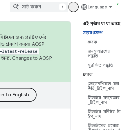
/
এই পৃষ্ঠায় যা যা আছে
সারসংক্ষেপ
েমের জন্য প্ল্যাটফর্মের
ধ্রুবক
 কোড প্রকাশ করব। AOSP
-latest-release
জনসাধারণের
পদ্ধতি
 জন্য,
Changes to AOSP
সুরক্ষিত পদ্ধতি
ধ্রুবক
ক্রেডেনশিয়াল_ফ্যা
ক্টরি_টাইপ_নাম
ডিভাইস_ম্যানেজার
_টাইপ_নাম
ডিভাইস_মনিটর_টা
ইপ_নাম
ডিভাইসের_প্রয়োজ