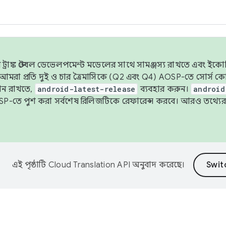
াঙ্ক স্টেবল ডেভেলপমেন্ট মডেলের সাথে সামঞ্জস্য রাখতে এবং ইকোসিস্ট
ে, আমরা প্রতি দুই ও চার ত্রৈমাসিকে (Q2 এবং Q4) AOSP-তে সোর্স
ান রাখতে,
android-latest-release
ব্যবহার করুন।
android
বদা AOSP-তে পুশ করা সর্বশেষ রিলিজটিকে রেফারেন্স করবে। আরও তথ্যের
এই পৃষ্ঠাটি
Cloud Translation API
অনুবাদ করেছে।