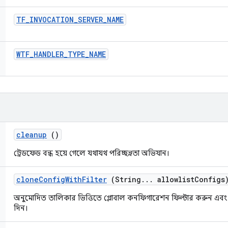
TF
_
INVOCATION
_
SERVER
_
NAME
WTF
_
HANDLER
_
TYPE
_
NAME
cleanup
()
ট্রেডফেড বন্ধ হয়ে গেলে যথাযথ পরিচ্ছন্নতা অভিযান।
clone
Config
With
Filter
(String
.
.
.
allowlist
Configs
অনুমোদিত তালিকার ভিত্তিতে গ্লোবাল কনফিগারেশন ফিল্টার করুন এ
দিন।