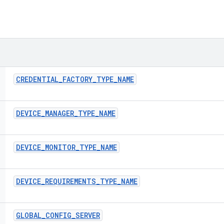
CREDENTIAL
_
FACTORY
_
TYPE
_
NAME
DEVICE
_
MANAGER
_
TYPE
_
NAME
DEVICE
_
MONITOR
_
TYPE
_
NAME
DEVICE
_
REQUIREMENTS
_
TYPE
_
NAME
GLOBAL
_
CONFIG
_
SERVER