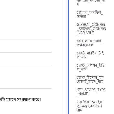
নীয়তার_ধরণের_না
ম
গ্লোবাল_কনফিগ_
সার্ভার
GLOBAL_CONFIG
_SERVER_CONFIG
_VARIABLE
গ্লোবাল_কনফিগ_
ভেরিয়েবল
হোস্ট_মনিটর_টাই
প_নাম
হোস্ট_অপশন_টাই
প_নাম
হোস্ট_রিসোর্স_ম্যা
নেজার_টাইপ_নাম
KEY_STORE_TYPE
_NAME
ি ম্যাপে সংরক্ষণ করে।
একাধিক ডিভাইস
পুনরুদ্ধারের ধরণ
নাম