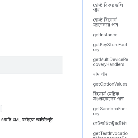
হোস্ট বিকল্পগুলি
পান
হোস্ট রিসোর্স
ম্যানেজার পান
getInstance
getKeyStoreFact
ory
getMultiDeviceRe
coveryHandlers
নাম পান
getOptionValues
রিসোর্স মেট্রিক
সংগ্রাহকদের পান
)
getSandboxFact
ory
বং একটি XML ফাইলে আউটপুট
গেটশার্ডিংস্ট্র্যাটেজি
getTestInvocatio