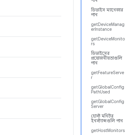
পান
ডিভাইস ম্যানেজার
পান
getDeviceManag
erInstance
getDeviceMonito
rs
ডিভাইসের
প্রয়োজনীয়তাগুলি
পান
getFeatureServe
r
getGlobalConfig
PathUsed
getGlobalConfig
Server
হোস্ট মনিটর
ইনস্ট্যান্সগুলি পান
getHostMonitors