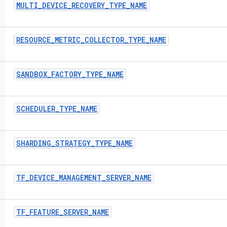
MULTI
_
DEVICE
_
RECOVERY
_
TYPE
_
NAME
RESOURCE
_
METRIC
_
COLLECTOR
_
TYPE
_
NAME
SANDBOX
_
FACTORY
_
TYPE
_
NAME
SCHEDULER
_
TYPE
_
NAME
SHARDING
_
STRATEGY
_
TYPE
_
NAME
TF
_
DEVICE
_
MANAGEMENT
_
SERVER
_
NAME
TF
_
FEATURE
_
SERVER
_
NAME