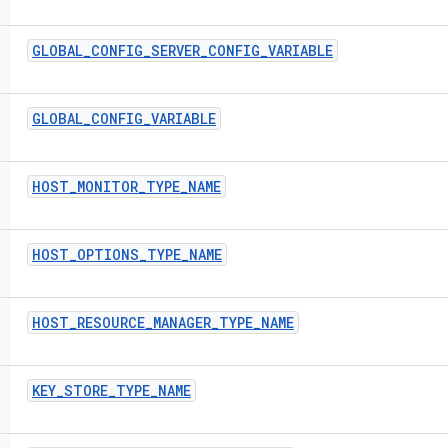
GLOBAL
_
CONFIG
_
SERVER
_
CONFIG
_
VARIABLE
GLOBAL
_
CONFIG
_
VARIABLE
HOST
_
MONITOR
_
TYPE
_
NAME
HOST
_
OPTIONS
_
TYPE
_
NAME
HOST
_
RESOURCE
_
MANAGER
_
TYPE
_
NAME
KEY
_
STORE
_
TYPE
_
NAME