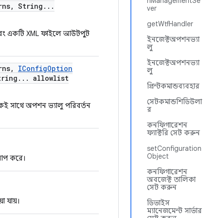
nManagementSe
rns
,
String
.
.
.
ver
getWtfHandler
ন এবং একটি XML ফাইলে আউটপুট
ইনজেক্টঅপশনভ্যা
লু
ইনজেক্টঅপশনভ্যা
rns
,
IConfig
Option
লু
ring
.
.
.
allowlist
প্রিন্টকমান্ডব্যবহার
সেটকমান্ডশিডিউলা
একই সাথে অপশন ভ্যালু পরিবর্তন
র
কনফিগারেশন
ফ্যাক্টরি সেট করুন
setConfiguration
Object
আপ করে।
কনফিগারেশন
অবজেক্ট তালিকা
সেট করুন
া যায়।
ডিভাইস
ম্যানেজমেন্ট সার্ভার