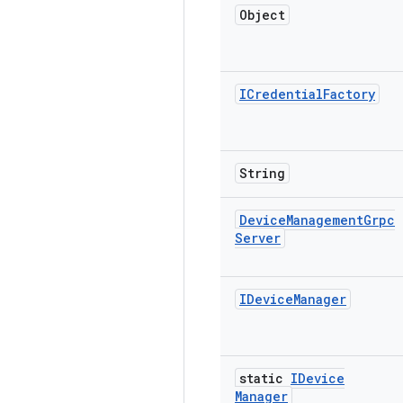
Object
ICredential
Factory
String
Device
Management
Grpc
Server
IDevice
Manager
static
IDevice
Manager