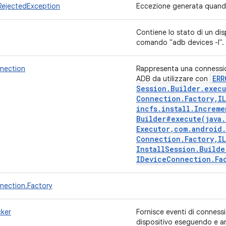
jectedException
Eccezione generata quand
Contiene lo stato di un dis
comando "adb devices -l".
nection
Rappresenta una connessio
ERR
ADB da utilizzare con
Session
.
Builder
.
execu
Connection
.
Factory
,
I
incfs
.
install
.
Increme
Builder#
execute(
java
.
Executor
,
com
.
android
.
Connection
.
Factory
,
I
Install
Session
.
Builde
IDevice
Connection
.
Fa
ection.Factory
ker
Fornisce eventi di connessi
dispositivo eseguendo e an