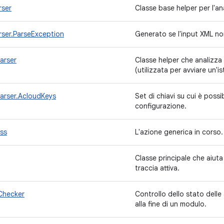
rser
Classe base helper per l'ana
rser.ParseException
Generato se l'input XML n
arser
Classe helper che analizza
(utilizzata per avviare un'i
arser.AcloudKeys
Set di chiavi su cui è possi
configurazione.
ss
L'azione generica in corso
Classe principale che aiuta
traccia attiva.
Checker
Controllo dello stato delle 
alla fine di un modulo.