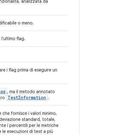
nzionalità, analizzata da
dificabile o meno.
l'ultimo flag.
re i flag prima di eseguire un
ass
, ma il metodo annotato
Test
Information
tro
.
che fornisce i valori minimo,
deviazione standard, totale,
e i percentili per le metriche
le esecuzioni di test a più