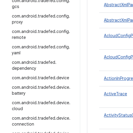
com
.
android
.
tradefed
.
config
.
AbstractXmlPa
gcs
com
.
android
.
tradefed
.
config
.
AbstractXmlPa
proxy
com
.
android
.
tradefed
.
config
.
AcloudConfigP
remote
com
.
android
.
tradefed
.
config
.
yaml
AcloudConfigP
com
.
android
.
tradefed
.
dependency
com
.
android
.
tradefed
.
device
ActionInProgre
com
.
android
.
tradefed
.
device
.
battery
ActiveTrace
com
.
android
.
tradefed
.
device
.
cloud
ActivityStatus
com
.
android
.
tradefed
.
device
.
connection