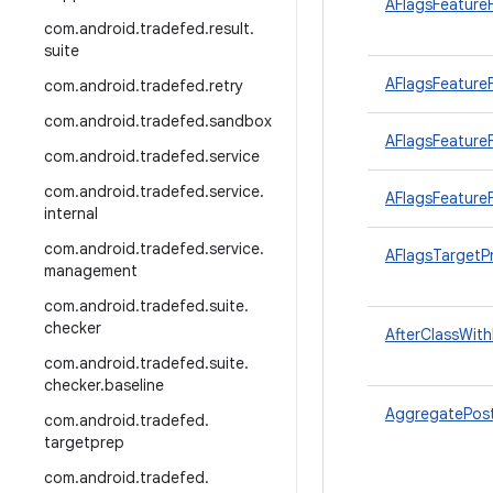
AFlagsFeature
com
.
android
.
tradefed
.
result
.
suite
AFlagsFeatureF
com
.
android
.
tradefed
.
retry
com
.
android
.
tradefed
.
sandbox
AFlagsFeatureF
com
.
android
.
tradefed
.
service
com
.
android
.
tradefed
.
service
.
AFlagsFeatureF
internal
com
.
android
.
tradefed
.
service
.
AFlagsTargetP
management
com
.
android
.
tradefed
.
suite
.
checker
AfterClassWith
com
.
android
.
tradefed
.
suite
.
checker
.
baseline
AggregatePos
com
.
android
.
tradefed
.
targetprep
com
.
android
.
tradefed
.