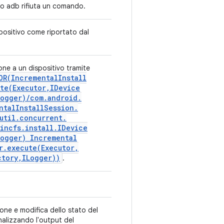
o adb rifiuta un comando.
positivo come riportato dal
ne a un dispositivo tramite
OR(
Incremental
Install
te(
Executor
,
IDevice
Logger)
/
com
.
android
.
ntal
Install
Session
.
util
.
concurrent
.
incfs
.
install
.
IDevice
Logger) Incremental
r
.
execute(
Executor
,
ctory
,
ILogger))
.
one e modifica dello stato del
alizzando l'output del