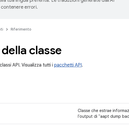
lla tua lingua preferita. Le traduzioni generate dall'AI
contenere errori.
ti
Riferimento
 della classe
lassi API. Visualizza tutti i
pacchetti API
.
Classe che estrae informaz
l'output di "aapt dump ba