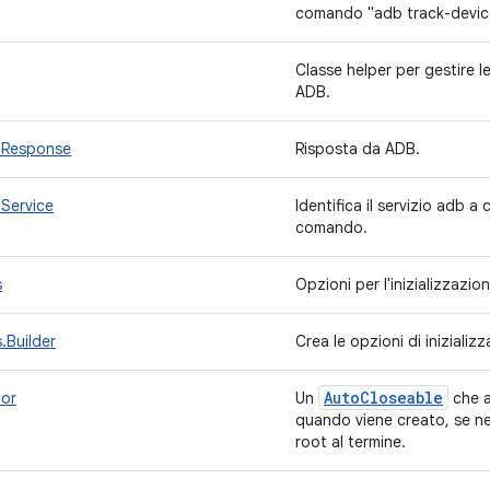
comando "adb track-devic
Classe helper per gestire l
ADB.
bResponse
Risposta da ADB.
Service
Identifica il servizio adb a
comando.
s
Opzioni per l'inizializzaz
.Builder
Crea le opzioni di iniziali
Auto
Closeable
or
Un
che a
quando viene creato, se nec
root al termine.