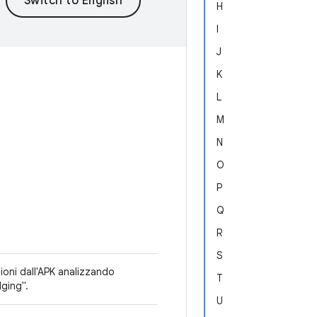
H
I
J
K
L
M
N
O
P
Q
R
S
ioni dall'APK analizzando
T
dging".
U