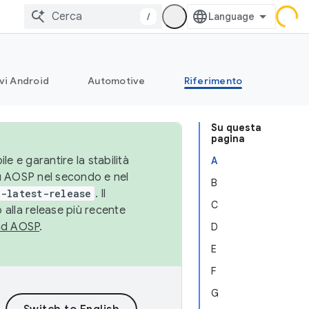
/
vi Android
Automotive
Riferimento
Su questa
pagina
le e garantire la stabilità
A
su AOSP nel secondo e nel
B
-latest-release
. Il
C
 alla release più recente
ad AOSP
.
D
E
F
G