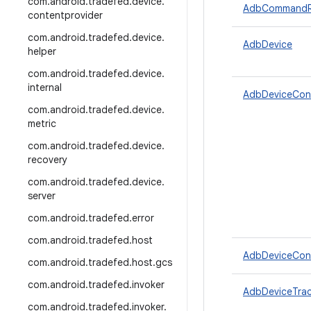
com
.
android
.
tradefed
.
device
.
AdbCommandRe
contentprovider
com
.
android
.
tradefed
.
device
.
AdbDevice
helper
com
.
android
.
tradefed
.
device
.
internal
AdbDeviceCon
com
.
android
.
tradefed
.
device
.
metric
com
.
android
.
tradefed
.
device
.
recovery
com
.
android
.
tradefed
.
device
.
server
com
.
android
.
tradefed
.
error
com
.
android
.
tradefed
.
host
AdbDeviceConn
com
.
android
.
tradefed
.
host
.
gcs
com
.
android
.
tradefed
.
invoker
AdbDeviceTrac
com
.
android
.
tradefed
.
invoker
.