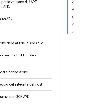
 per la versione di AAPT
V
ile APK.
M
X
a un'ABI.
Y
Z
tione delle ABI del dispositivo
e crea una build locale su
 della connessione.
aggio dell'integrità dell'host.
 tunnel per GCE AVD.