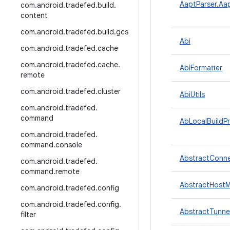
AaptParser.Aa
com
.
android
.
tradefed
.
build
.
content
com
.
android
.
tradefed
.
build
.
gcs
Abi
com
.
android
.
tradefed
.
cache
com
.
android
.
tradefed
.
cache
.
AbiFormatter
remote
com
.
android
.
tradefed
.
cluster
AbiUtils
com
.
android
.
tradefed
.
command
AbLocalBuildPr
com
.
android
.
tradefed
.
command
.
console
AbstractConne
com
.
android
.
tradefed
.
command
.
remote
AbstractHostM
com
.
android
.
tradefed
.
config
com
.
android
.
tradefed
.
config
.
AbstractTunne
filter