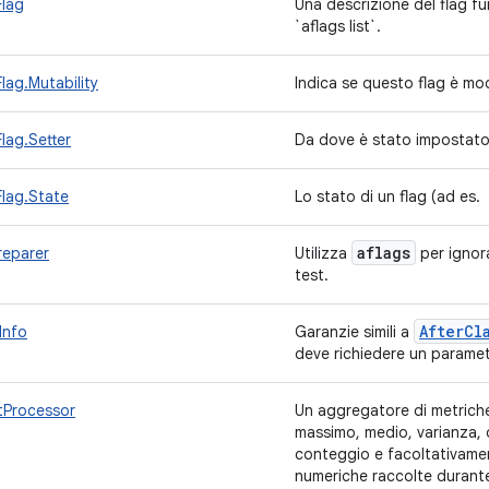
Flag
Una descrizione del flag fu
`aflags list`.
lag.Mutability
Indica se questo flag è mo
lag.Setter
Da dove è stato impostato 
lag.State
Lo stato di un flag (ad es.
aflags
reparer
Utilizza
per ignora
test.
After
Cl
Info
Garanzie simili a
deve richiedere un parame
tProcessor
Un aggregatore di metriche 
massimo, medio, varianza, 
conteggio e facoltativament
numeriche raccolte durante 