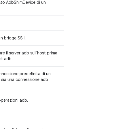
to AdbShimDevice di un
un bridge SSH.
re il server adb sull'host prima
est adb.
nessione predefinita di un
e sia una connessione adb
e operazioni adb.