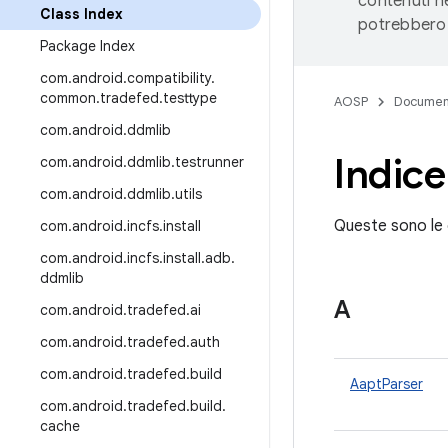
contenuti ne
Class Index
potrebbero 
Package Index
com
.
android
.
compatibility
.
common
.
tradefed
.
testtype
AOSP
Documen
com
.
android
.
ddmlib
Indice
com
.
android
.
ddmlib
.
testrunner
com
.
android
.
ddmlib
.
utils
Queste sono le c
com
.
android
.
incfs
.
install
com
.
android
.
incfs
.
install
.
adb
.
ddmlib
A
com
.
android
.
tradefed
.
ai
com
.
android
.
tradefed
.
auth
com
.
android
.
tradefed
.
build
AaptParser
com
.
android
.
tradefed
.
build
.
cache