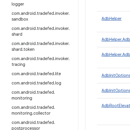
logger
com
.
android
.
tradefed
.
invoker
.
AdbHelper
sandbox
com
.
android
.
tradefed
.
invoker
.
shard
AdbHelper.Ad
com
.
android
.
tradefed
.
invoker
.
shard
.
token
AdbHelper.Adb
com
.
android
.
tradefed
.
invoker
.
tracing
com
.
android
.
tradefed
.
lite
AdbInitOption
com
.
android
.
tradefed
.
log
AdbInitOptions
com
.
android
.
tradefed
.
monitoring
AdbRootElevat
com
.
android
.
tradefed
.
monitoring
.
collector
com
.
android
.
tradefed
.
postprocessor