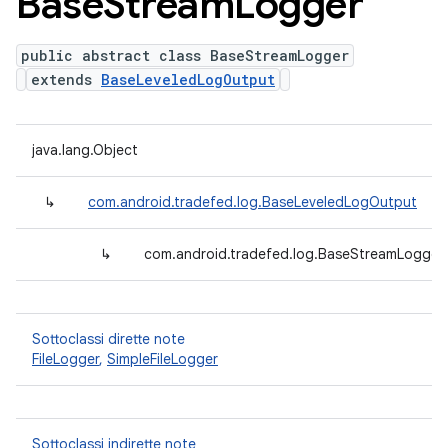
Base
Stream
Logger
public abstract class BaseStreamLogger
extends
BaseLeveledLogOutput
java.lang.Object
↳
com.android.tradefed.log.BaseLeveledLogOutput
↳
com.android.tradefed.log.BaseStreamLogger<
Sottoclassi dirette note
FileLogger
,
SimpleFileLogger
Sottoclassi indirette note