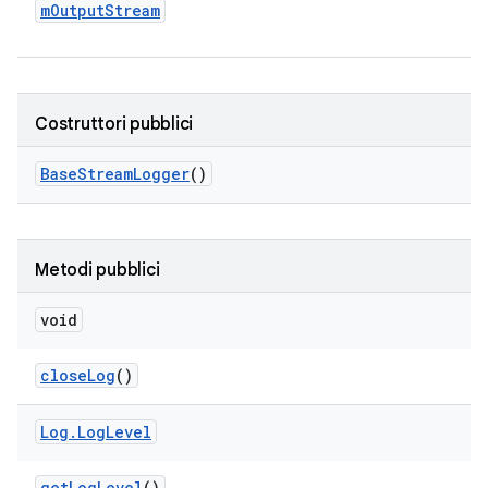
m
Output
Stream
Costruttori pubblici
Base
Stream
Logger
()
Metodi pubblici
void
close
Log
()
Log
.
Log
Level
get
Log
Level
()