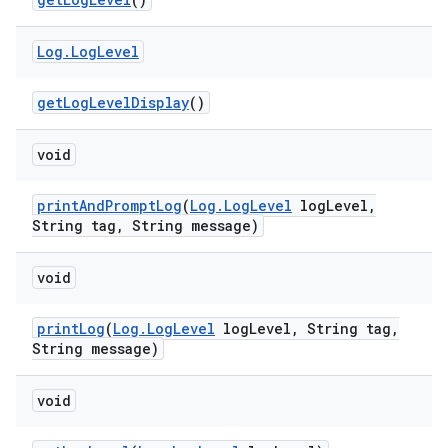
Log
.
Log
Level
get
Log
Level
Display
()
void
print
And
Prompt
Log
(
Log
.
Log
Level
log
Level
,
String tag
,
String message)
void
print
Log
(
Log
.
Log
Level
log
Level
,
String tag
,
String message)
void