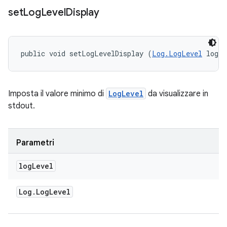
set
Log
Level
Display
public void setLogLevelDisplay (
Log.LogLevel
 logL
Imposta il valore minimo di
LogLevel
da visualizzare in
stdout.
Parametri
log
Level
Log
.
Log
Level