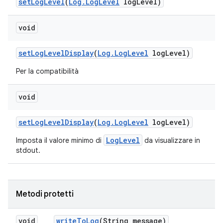
set
Log
Level
(
Log
.
Log
Level
log
Level)
void
set
Log
Level
Display
(
Log
.
Log
Level
log
Level)
Per la compatibilità
void
set
Log
Level
Display
(
Log
.
Log
Level
log
Level)
LogLevel
Imposta il valore minimo di
da visualizzare in
stdout.
Metodi protetti
void
write
To
Log
(String message)