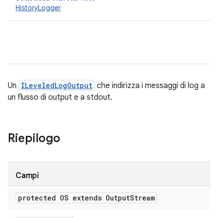
HistoryLogger
Un
ILeveledLogOutput
che indirizza i messaggi di log a
un flusso di output e a stdout.
Riepilogo
Campi
protected OS extends Output
Stream