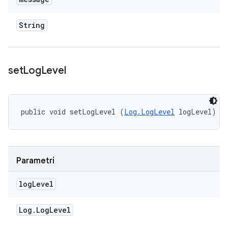
String
set
Log
Level
public void setLogLevel (
Log.LogLevel
 logLevel)
Parametri
log
Level
Log
.
Log
Level