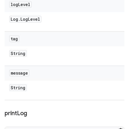
log
Level
Log
.
Log
Level
tag
String
message
String
print
Log