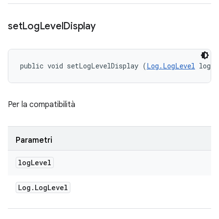
set
Log
Level
Display
public void setLogLevelDisplay (
Log.LogLevel
 logL
Per la compatibilità
Parametri
log
Level
Log
.
Log
Level