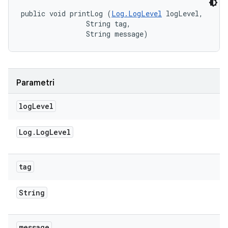
public void printLog (
Log.LogLevel
 logLevel, 

                String tag, 

                String message)
Parametri
log
Level
Log
.
Log
Level
tag
String
message