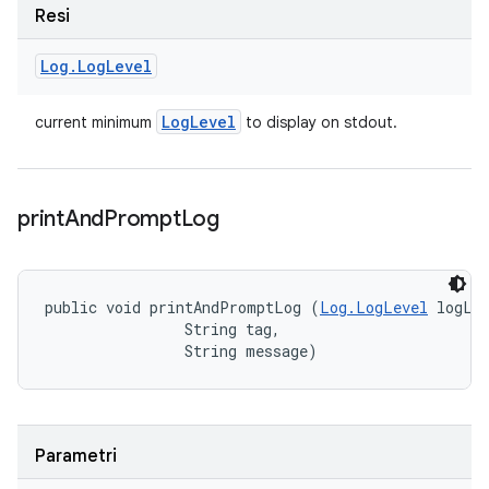
Resi
Log
.
Log
Level
Log
Level
current minimum
to display on stdout.
print
And
Prompt
Log
public void printAndPromptLog (
Log.LogLevel
 logLev
                String tag, 

                String message)
Parametri