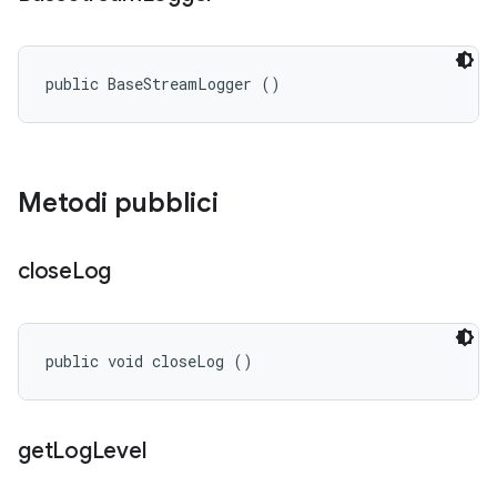
public BaseStreamLogger ()
Metodi pubblici
close
Log
public void closeLog ()
get
Log
Level