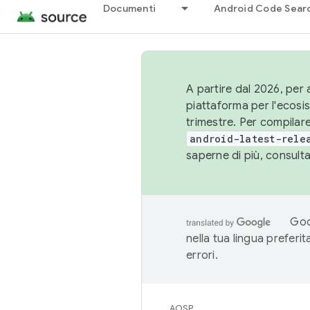
Documenti
Android Code Sear
A partire dal 2026, per a
piattaforma per l'ecos
trimestre. Per compilare
android-latest-rele
saperne di più, consult
Goo
nella tua lingua preferi
errori.
AOSP