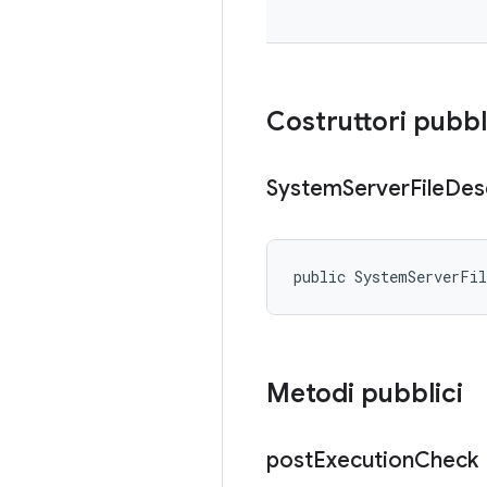
Costruttori pubbl
System
Server
File
Des
public SystemServerFi
Metodi pubblici
post
Execution
Check