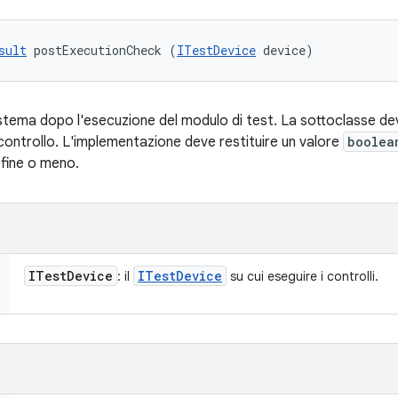
sult
 postExecutionCheck (
ITestDevice
 device)
sistema dopo l'esecuzione del modulo di test. La sottoclasse de
controllo. L'implementazione deve restituire un valore
boolea
 fine o meno.
ITest
Device
ITest
Device
: il
su cui eseguire i controlli.