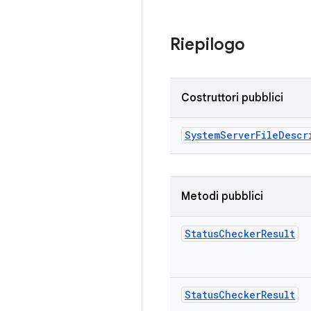
Riepilogo
Costruttori pubblici
System
Server
File
Descr
Metodi pubblici
Status
Checker
Result
Status
Checker
Result