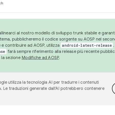
ch
llinearci al nostro modello di sviluppo trunk stabile e garantir
istema, pubblicheremo il codice sorgente su AOSP nel secon
 e contribuire ad AOSP, utilizza
android-latest-release
.
ase
farà sempre riferimento alla release più recente pubbli
a la sezione
Modifiche ad AOSP
.
gle utilizza la tecnologia AI per tradurre i contenuti
ta. Le traduzioni generate dall'AI potrebbero contenere