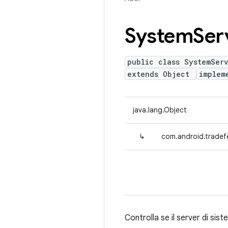
System
Ser
public class SystemServ
extends Object
implem
java.lang.Object
↳
com.android.tradef
Controlla se il server di si