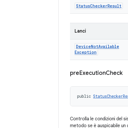
Status
Checker
Result
Lanci
Device
Not
Available
Exception
pre
Execution
Check
public 
StatusCheckerRe
Controlla le condizioni del 
metodo se è auspicabile un c