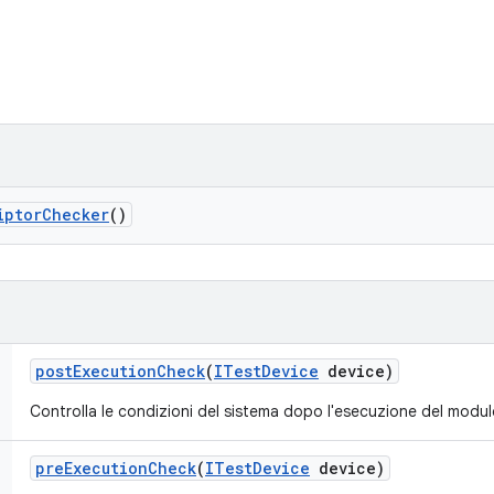
iptor
Checker
()
post
Execution
Check
(
ITest
Device
device)
Controlla le condizioni del sistema dopo l'esecuzione del modulo
pre
Execution
Check
(
ITest
Device
device)