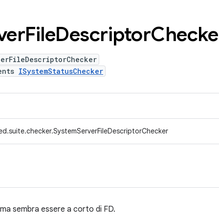
ver
File
Descriptor
Checke
erFileDescriptorChecker
ents
ISystemStatusChecker
ed.suite.checker.SystemServerFileDescriptorChecker
stema sembra essere a corto di FD.