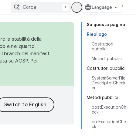
/
Su questa pagina
Riepilogo
e la stabilità della
Costruttori
do e nel quarto
pubblici
 Il branch del manifest
Metodi pubblici
cata su AOSP. Per
Costruttori pubblici
SystemServerFile
DescriptorCheck
er
Metodi pubblici
postExecutionCh
eck
preExecutionChe
ck