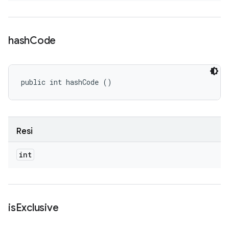
hash
Code
public int hashCode ()
Resi
int
is
Exclusive