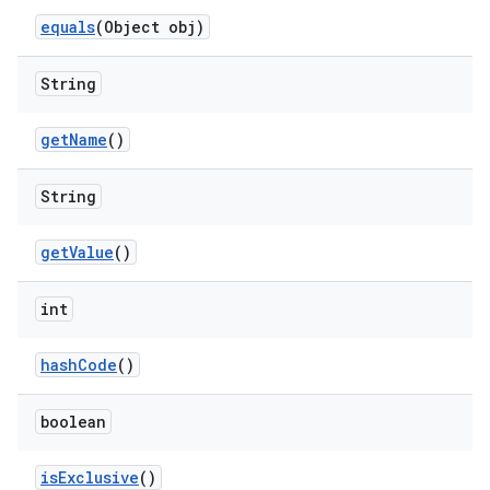
equals
(Object obj)
String
get
Name
()
String
get
Value
()
int
hash
Code
()
boolean
is
Exclusive
()