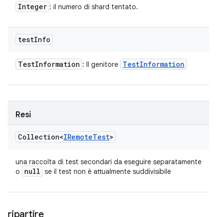
Integer
: il numero di shard tentato.
test
Info
Test
Information
Test
Information
: Il genitore
Resi
Collection<
IRemote
Test
>
una raccolta di test secondari da eseguire separatamente
null
o
se il test non è attualmente suddivisibile
ripartire