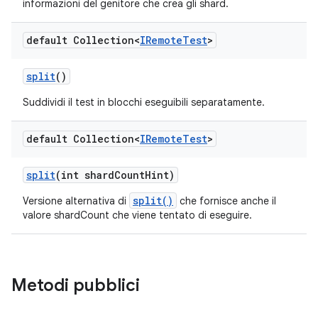
informazioni del genitore che crea gli shard.
default Collection<
IRemote
Test
>
split
()
Suddividi il test in blocchi eseguibili separatamente.
default Collection<
IRemote
Test
>
split
(int shard
Count
Hint)
split()
Versione alternativa di
che fornisce anche il
valore shardCount che viene tentato di eseguire.
Metodi pubblici