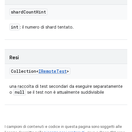
shard
Count
Hint
int
: il numero di shard tentato.
Resi
Collection<
IRemote
Test
>
una raccolta di test secondari da eseguire separatamente
null
o
se il test non è attualmente suddivisibile
I campioni di contenuti e codice in questa pagina sono soggetti alle