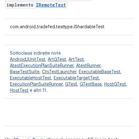
implements
IRemoteTest
com.android.tradefed.testtype.IShardableTest
Sottoclassi indirette note
AndroidJUnitTest
,
ArtGTest
,
ArtTest
,
AtestExecutionPlanSuiteRunner
,
AtestRunner
,
BaseTestSuite
,
CtsTestLauncher
,
ExecutableBaseTest
,
ExecutableHostTest
,
ExecutableTargetTest
,
ExecutionPlanSuiteRunner
,
GTest
,
GTestBase
,
HostGTest
,
HostTest
e altri 11.