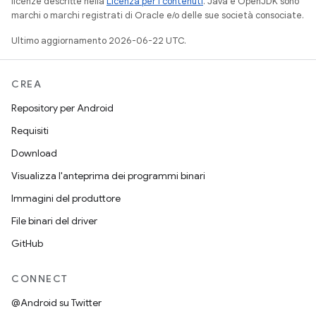
licenze descritte nella
Licenza per i contenuti
. Java e OpenJDK sono
marchi o marchi registrati di Oracle e/o delle sue società consociate.
Ultimo aggiornamento 2026-06-22 UTC.
CREA
Repository per Android
Requisiti
Download
Visualizza l'anteprima dei programmi binari
Immagini del produttore
File binari del driver
GitHub
CONNECT
@Android su Twitter