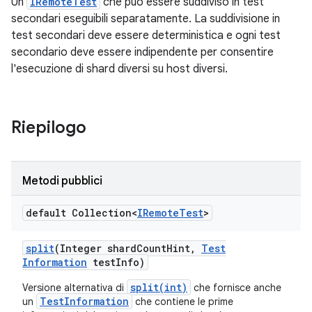
Un
IRemoteTest
che può essere suddiviso in test
secondari eseguibili separatamente. La suddivisione in
test secondari deve essere deterministica e ogni test
secondario deve essere indipendente per consentire
l'esecuzione di shard diversi su host diversi.
Riepilogo
Metodi pubblici
default Collection<
IRemote
Test
>
split
(Integer shard
Count
Hint
,
Test
Information
test
Info)
split(int)
Versione alternativa di
che fornisce anche
TestInformation
un
che contiene le prime