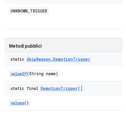
UNKNOWN
_
TRIGGER
Metodi pubblici
static
Skip
Reason
.
Demotion
Trigger
value
Of
(String name)
static final
Demotion
Trigger[]
values
()