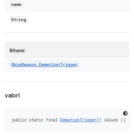
name
String
Ritorni
Skip
Reason
.
Demotion
Trigger
valori
public static final 
DemotionTrigger[]
 values ()