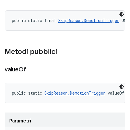
public static final 
SkipReason.DemotionTrigger
 UNK
Metodi pubblici
value
Of
public static 
SkipReason.DemotionTrigger
 valueOf (
Parametri