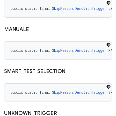
public static final 
SkipReason.DemotionTrigger
 LAT
MANUALE
public static final 
SkipReason.DemotionTrigger
 MAN
SMART
_
TEST
_
SELECTION
public static final 
SkipReason.DemotionTrigger
 SMA
UNKNOWN
_
TRIGGER