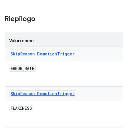
Riepilogo
Valori enum
Skip
Reason
.
Demotion
Trigger
ERROR
_
RATE
Skip
Reason
.
Demotion
Trigger
FLAKINESS