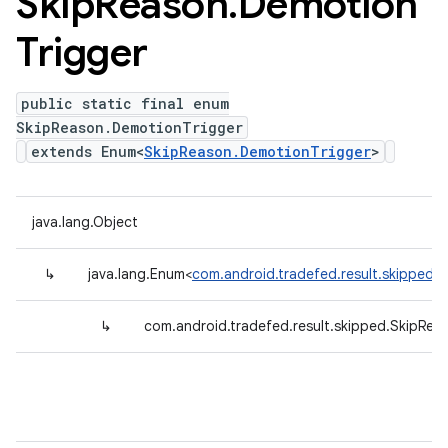
Skip
Reason
.
Demotion
Trigger
public static final enum
SkipReason.DemotionTrigger
extends Enum<
SkipReason.DemotionTrigger
>
java.lang.Object
↳
java.lang.Enum<
com.android.tradefed.result.skipped.
↳
com.android.tradefed.result.skipped.SkipRea