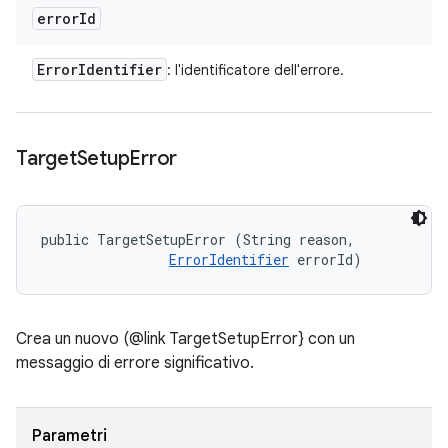
error
Id
Error
Identifier
: l'identificatore dell'errore.
Target
Setup
Error
public TargetSetupError (String reason, 

ErrorIdentifier
 errorId)
Crea un nuovo (@link TargetSetupError} con un
messaggio di errore significativo.
Parametri