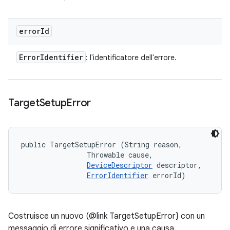
error
Id
Error
Identifier
: l'identificatore dell'errore.
Target
Setup
Error
public TargetSetupError (String reason, 

                Throwable cause, 

DeviceDescriptor
 descriptor, 

ErrorIdentifier
 errorId)
Costruisce un nuovo (@link TargetSetupError} con un
messaggio di errore significativo e una causa.