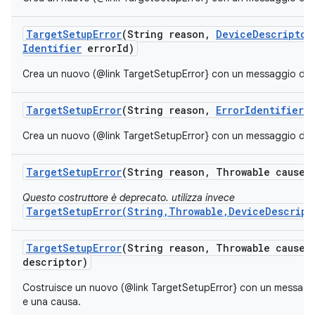
Target
Setup
Error
(String reason
,
Device
Descriptor
Identifier
error
Id)
Crea un nuovo (@link TargetSetupError} con un messaggio di err
Target
Setup
Error
(String reason
,
Error
Identifier
e
Crea un nuovo (@link TargetSetupError} con un messaggio di err
Target
Setup
Error
(String reason
,
Throwable cause)
Questo costruttore è deprecato. utilizza invece
TargetSetupError(String,Throwable,DeviceDescript
Target
Setup
Error
(String reason
,
Throwable cause
,
descriptor)
Costruisce un nuovo (@link TargetSetupError} con un messaggio
e una causa.