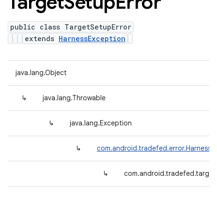
Target
Setup
Error
public class TargetSetupError
extends
HarnessException
java.lang.Object
↳
java.lang.Throwable
↳
java.lang.Exception
↳
com.android.tradefed.error.HarnessE
↳
com.android.tradefed.target