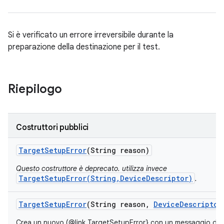
Si è verificato un errore irreversibile durante la
preparazione della destinazione per il test.
Riepilogo
Costruttori pubblici
Target
Setup
Error
(String reason)
Questo costruttore è deprecato. utilizza invece
TargetSetupError(String,DeviceDescriptor)
.
Target
Setup
Error
(String reason
,
Device
Descriptor
Crea un nuovo (@link TargetSetupError} con un messaggio di err