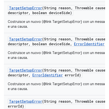
Target
Setup
Error
(String reason
,
Throwable cause
,
descriptor
,
boolean device
Side)
Costruisce un nuovo (@link TargetSetupError} con un messaggio
e una causa.
Target
Setup
Error
(String reason
,
Throwable cause
,
descriptor
,
boolean device
Side
,
Error
Identifier
e
Costruisce un nuovo (@link TargetSetupError} con un messaggio
e una causa.
Target
Setup
Error
(String reason
,
Throwable cause
,
descriptor
,
Error
Identifier
error
Id)
Costruisce un nuovo (@link TargetSetupError} con un messaggio
e una causa.
Target
Setup
Error
(String reason
,
Throwable cause
,
error
Id)