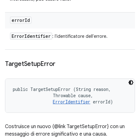
error
Id
Error
Identifier
: l'identificatore dell'errore.
Target
Setup
Error
public TargetSetupError (String reason, 

                Throwable cause, 

ErrorIdentifier
 errorId)
Costruisce un nuovo (@link TargetSetupError} con un
messaggio di errore significativo e una causa.