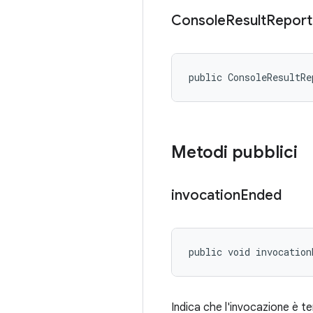
Console
Result
Report
public ConsoleResultRe
Metodi pubblici
invocation
Ended
public void invocation
Indica che l'invocazione è t