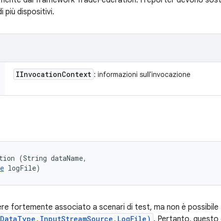
ente dal framework TradeFederation. I reporter devono sost
 più dispositivi.
IInvocation
Context
: informazioni sull'invocazione
tion (String dataName, 

e
 logFile)
ssere fortemente associato a scenari di test, ma non è possibile 
gDataType,InputStreamSource,LogFile)
. Pertanto, questo 