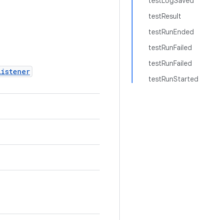
testLogSaved
testResult
testRunEnded
testRunFailed
testRunFailed
Listener
testRunStarted