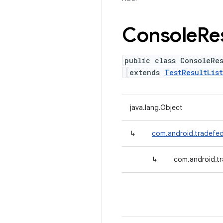
Console
Re
public class ConsoleRe
extends
TestResultLis
java.lang.Object
↳
com.android.tradefed.
↳
com.android.tr