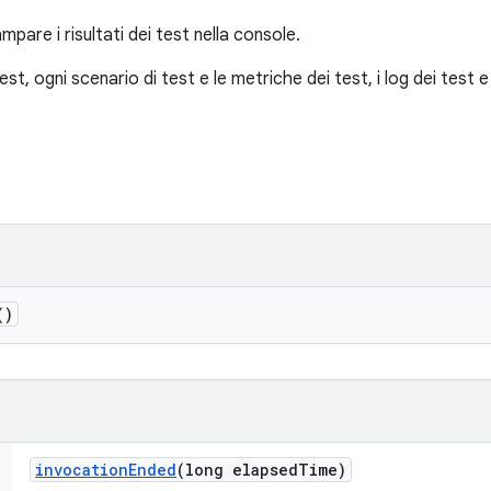
mpare i risultati dei test nella console.
, ogni scenario di test e le metriche dei test, i log dei test e le
()
invocation
Ended
(long elapsed
Time)