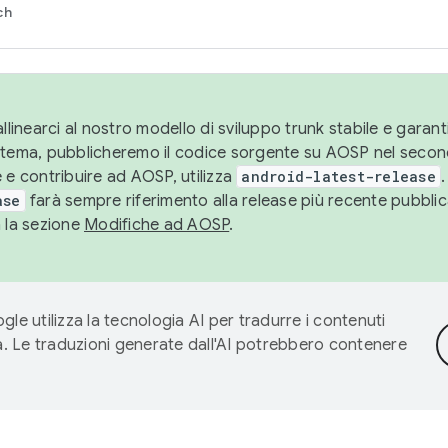
ch
llinearci al nostro modello di sviluppo trunk stabile e garantir
istema, pubblicheremo il codice sorgente su AOSP nel secon
 e contribuire ad AOSP, utilizza
android-latest-release
.
ase
farà sempre riferimento alla release più recente pubbli
a la sezione
Modifiche ad AOSP
.
gle utilizza la tecnologia AI per tradurre i contenuti
ta. Le traduzioni generate dall'AI potrebbero contenere