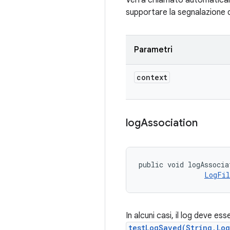
Verrà chiamato automaticam
supportare la segnalazione di
Parametri
context
log
Association
public void logAssocia
LogFil
In alcuni casi, il log deve e
testLogSaved(String,Lo