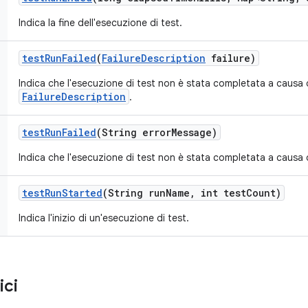
Indica la fine dell'esecuzione di test.
test
Run
Failed
(
Failure
Description
failure)
Indica che l'esecuzione di test non è stata completata a causa d
FailureDescription
.
test
Run
Failed
(String error
Message)
Indica che l'esecuzione di test non è stata completata a causa di
test
Run
Started
(String run
Name
,
int test
Count)
Indica l'inizio di un'esecuzione di test.
ici