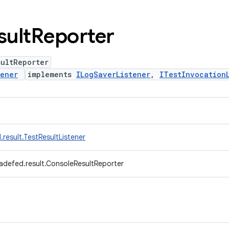
sult
Reporter
sultReporter
tener
implements
ILogSaverListener
,
ITestInvocation
result.TestResultListener
adefed.result.ConsoleResultReporter