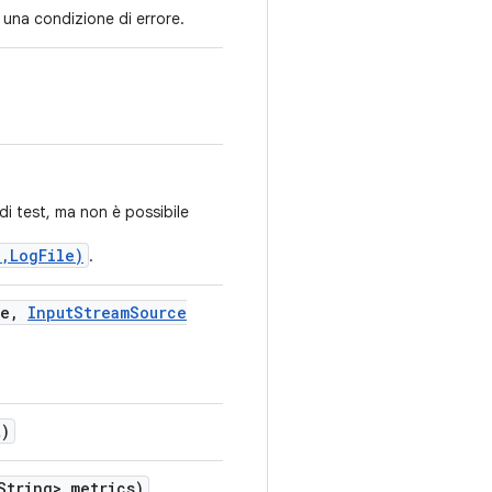
 una condizione di errore.
di test, ma non è possibile
,LogFile)
.
e
,
Input
Stream
Source
)
tring> metrics)