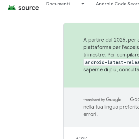
Documenti
Android Code Sear
A partire dal 2026, per a
piattaforma per l'ecos
trimestre. Per compilare
android-latest-rele
saperne di più, consult
Goo
nella tua lingua preferi
errori.
AOSP