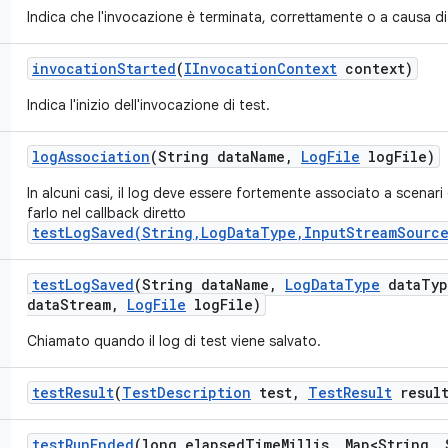
Indica che l'invocazione è terminata, correttamente o a causa di
invocation
Started
(
IInvocation
Context
context)
Indica l'inizio dell'invocazione di test.
log
Association
(String data
Name
,
Log
File
log
File)
In alcuni casi, il log deve essere fortemente associato a scenari 
farlo nel callback diretto
testLogSaved(String,LogDataType,InputStreamSource
test
Log
Saved
(String data
Name
,
Log
Data
Type
data
Typ
data
Stream
,
Log
File
log
File)
Chiamato quando il log di test viene salvato.
test
Result
(
Test
Description
test
,
Test
Result
result
test
Run
Ended
(long elapsed
Time
Millis
,
Map<String
,
S