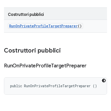
Costruttori pubblici
Run
On
Private
Profile
Target
Preparer
()
Costruttori pubblici
Run
On
Private
Profile
Target
Preparer
public RunOnPrivateProfileTargetPreparer ()