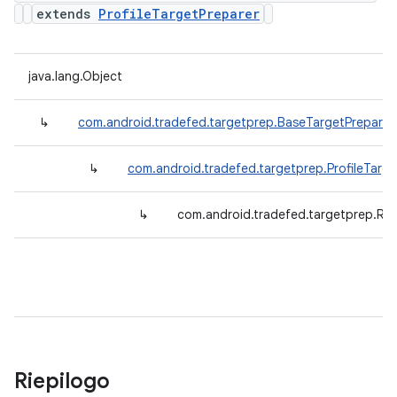
extends
ProfileTargetPreparer
java.lang.Object
↳
com.android.tradefed.targetprep.BaseTargetPreparer
↳
com.android.tradefed.targetprep.ProfileTarge
↳
com.android.tradefed.targetprep.Run
Riepilogo