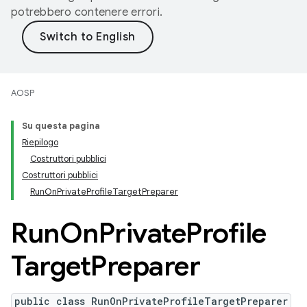
potrebbero contenere errori.
AOSP
Su questa pagina
Riepilogo
Costruttori pubblici
Costruttori pubblici
RunOnPrivateProfileTargetPreparer
Run
On
Private
Profile
Target
Preparer
public class RunOnPrivateProfileTargetPreparer