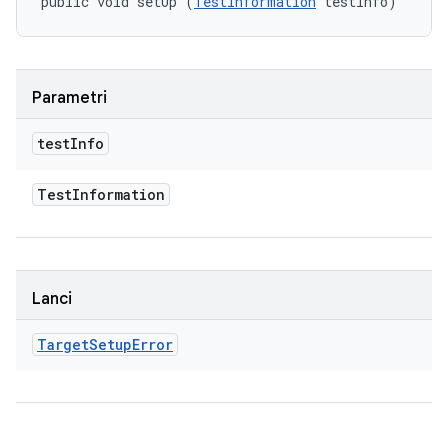
public void setUp (
TestInformation
 testInfo)
Parametri
test
Info
Test
Information
Lanci
Target
Setup
Error