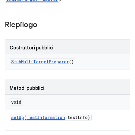
Riepilogo
Costruttori pubblici
Stub
Multi
Target
Preparer
()
Metodi pubblici
void
set
Up
(
Test
Information
test
Info)