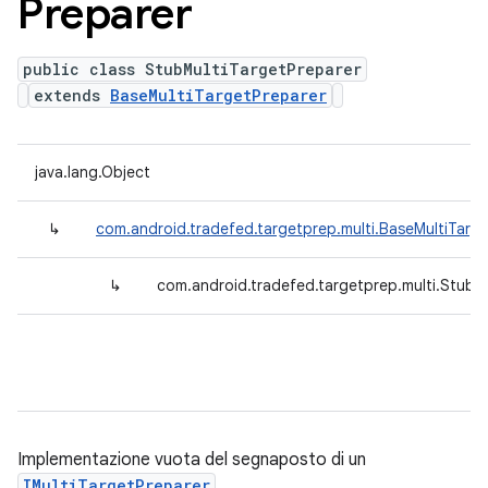
Preparer
public class StubMultiTargetPreparer
extends
BaseMultiTargetPreparer
java.lang.Object
↳
com.android.tradefed.targetprep.multi.BaseMultiTarg
↳
com.android.tradefed.targetprep.multi.StubM
Implementazione vuota del segnaposto di un
IMultiTargetPreparer
.