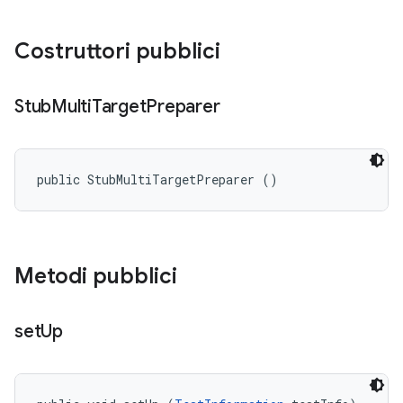
Costruttori pubblici
Stub
Multi
Target
Preparer
public StubMultiTargetPreparer ()
Metodi pubblici
set
Up