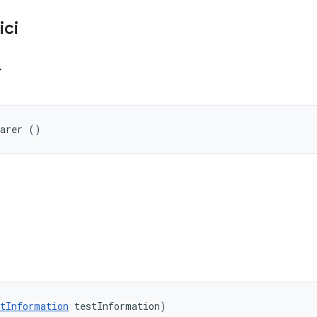
ici
r
parer ()
tInformation
 testInformation)