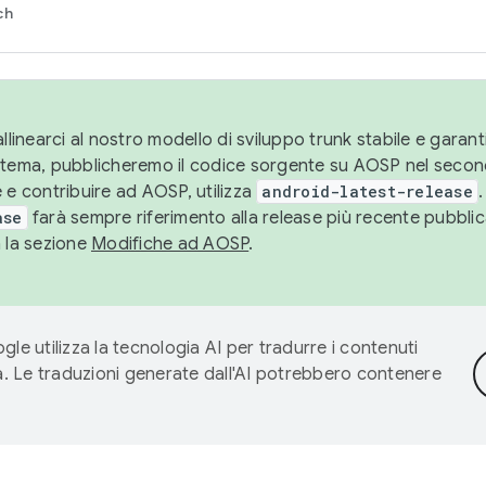
ch
llinearci al nostro modello di sviluppo trunk stabile e garantir
istema, pubblicheremo il codice sorgente su AOSP nel secon
 e contribuire ad AOSP, utilizza
android-latest-release
.
ase
farà sempre riferimento alla release più recente pubbli
a la sezione
Modifiche ad AOSP
.
gle utilizza la tecnologia AI per tradurre i contenuti
ta. Le traduzioni generate dall'AI potrebbero contenere