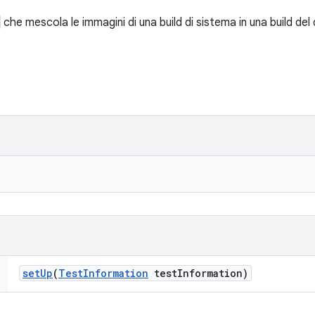
che mescola le immagini di una build di sistema in una build del 
set
Up
(
Test
Information
test
Information)