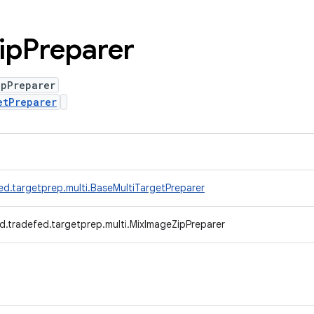
ip
Preparer
ipPreparer
etPreparer
ed.targetprep.multi.BaseMultiTargetPreparer
d.tradefed.targetprep.multi.MixImageZipPreparer