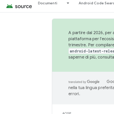
Documenti
Android Code Sear
A partire dal 2026, per a
piattaforma per l'ecos
trimestre. Per compilare
android-latest-rele
saperne di più, consult
Goo
nella tua lingua preferi
errori.
AOSP