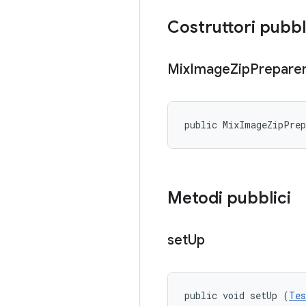
Costruttori pubbl
Mix
Image
Zip
Prepare
public MixImageZipPre
Metodi pubblici
set
Up
public void setUp (
Tes