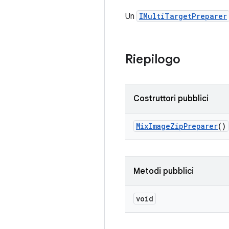
Un
IMultiTargetPreparer
Riepilogo
Costruttori pubblici
Mix
Image
Zip
Preparer
()
Metodi pubblici
void