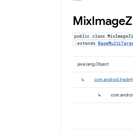
Mix
Image
Z
public class MixImageZ
extends
BaseMultiTarg
java.lang.Object
↳
com.android.tradef
↳
com.androi