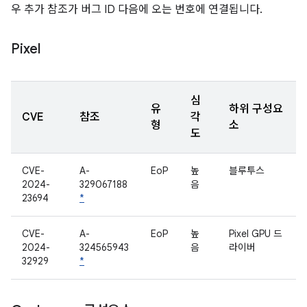
우 추가 참조가 버그 ID 다음에 오는 번호에 연결됩니다.
Pixel
심
유
하위 구성요
CVE
참조
각
형
소
도
CVE-
A-
EoP
높
블루투스
2024-
329067188
음
23694
*
CVE-
A-
EoP
높
Pixel GPU 드
2024-
324565943
음
라이버
32929
*